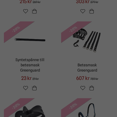
215 kr
303 kr
269 kr
379 kr
-20%
-20%
Syntetspänne till
betesmask
Betesmask
Greenguard
Greenguard
23 kr
607 kr
29 kr
759 kr
-20%
-20%