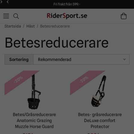
Fri frakt från 599:-
90 dagars öppet köp!
Alltid snabba leveranser!
Fri frakt från 599:-
90 dagars öppet köp!
Startsida
/
Häst
/
Betesreducerare
Betesreducerare
Sortering
-20%
-20%
Betes/Gräsreducerare
Betes- gräsreducerare
Anatomic Grazing
DeLuxe comfort
Muzzle Horse Guard
Protector