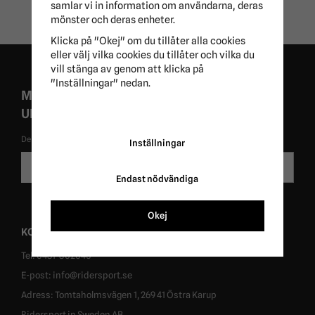
samlar vi in information om användarna, deras
mönster och deras enheter.
Klicka på "Okej" om du tillåter alla cookies
eller välj vilka cookies du tillåter och vilka du
vill stänga av genom att klicka på
"Inställningar" nedan.
MISSA ALDRIG EXKLUSIVA KAMPANJER OCH
UNIKA ERBJUDANDEN!
De uppgifter du matar in kommer endast användas till våra nyhetsbrev.
Inställningar
E-
Skicka
postadress
Endast nödvändiga
Okej
KONTAKT
Tel: 0431-302040
E-post: info@ridersport.se
Adress: Tomtaholmsvägen 1, 269 41 Östra Karup
Ridersport in Sweden AB