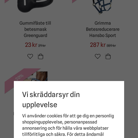
Gummifäste till
Grimma
betesmask
Betesreducerare
Greenguard
Hansbo Sport
23 kr
287 kr
29 kr
359 kr
-20%
Vi skräddarsyr din
upplevelse
Betes/Gräsreducerare
Vi använder cookies för att ge dig en personlig
Horse Guard
shoppingupplevelse, personanpassad
annonsering och för hålla våra webbplatser
215 kr
269 kr
tillförlitliga och säkra. För detta ändamål