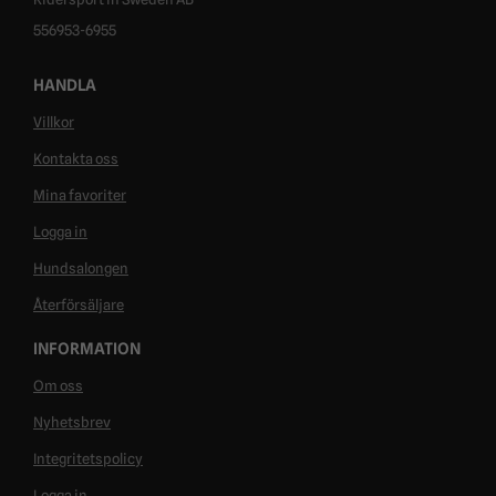
556953-6955
HANDLA
Villkor
Kontakta oss
Mina favoriter
Logga in
Hundsalongen
Återförsäljare
INFORMATION
Om oss
Nyhetsbrev
Integritetspolicy
Logga in