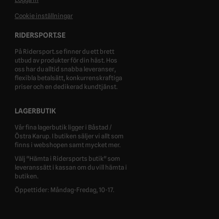
Cookie inställningar
RIDERSPORT.SE
På Ridersport.se finner du ett brett
utbud av produkter för din häst. Hos
oss har du alltid snabba leveranser,
flexibla betalsätt, konkurrenskraftiga
priser och en dedikerad kundtjänst.
LAGERBUTIK
Vår fina lagerbutik ligger i Båstad /
Östra Karup. I butiken säljer vi allt som
finns i webshopen samt mycket mer.
Välj "Hämta i Ridersports butik" som
leveranssätt i kassan om du vill hämta i
butiken.
Öppettider: Måndag-Fredag, 10-17.