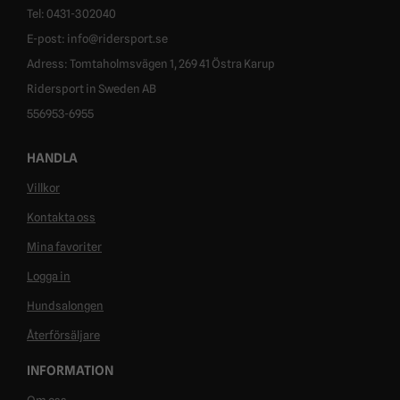
Tel: 0431-302040
E-post: info@ridersport.se
Adress: Tomtaholmsvägen 1, 269 41 Östra Karup
Ridersport in Sweden AB
556953-6955
HANDLA
Villkor
Kontakta oss
Mina favoriter
Logga in
Hundsalongen
Återförsäljare
INFORMATION