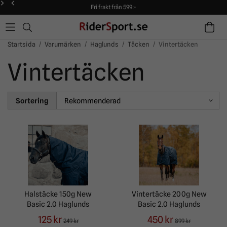
Fri frakt från 599:-
90 dagars öppet köp!
Alltid snabba leveranser!
Fri frakt från 599:-
90 dagars öppet köp!
Startsida
/
Varumärken
/
Haglunds
/
Täcken
/
Vintertäcken
Vintertäcken
Sortering
Halstäcke 150g New
Vintertäcke 200g New
Basic 2.0 Haglunds
Basic 2.0 Haglunds
125 kr
450 kr
249 kr
899 kr