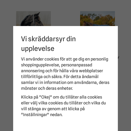
Vi skräddarsyr din
upplevelse
Vintertäcke Med Hel
Hals All-in-one 400g
Vintertäcke 300g New
Vi använder cookies för att ge dig en personlig
New Basic Haglunds
Basic 2.0 Haglunds
shoppingupplevelse, personanpassad
annonsering och för hålla våra webbplatser
349 kr
999 kr
1 099 kr
tillförlitliga och säkra. För detta ändamål
samlar vi in information om användarna, deras
mönster och deras enheter.
Klicka på "Okej" om du tillåter alla cookies
eller välj vilka cookies du tillåter och vilka du
vill stänga av genom att klicka på
"Inställningar" nedan.