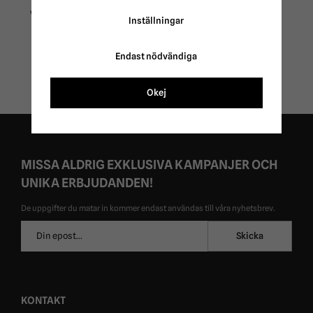
Vintertäcke 250g Plus
Inställningar
Quick Haglunds
999 kr
Endast nödvändiga
Okej
MISSA ALDRIG EXKLUSIVA KAMPANJER OCH
UNIKA ERBJUDANDEN!
De uppgifter du matar in kommer endast användas till våra nyhetsbrev.
E-
Skicka
postadress
KONTAKT