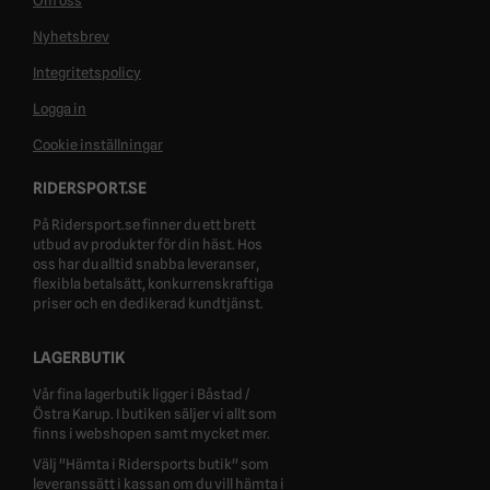
Om oss
Nyhetsbrev
Integritetspolicy
Logga in
Cookie inställningar
RIDERSPORT.SE
På Ridersport.se finner du ett brett
utbud av produkter för din häst. Hos
oss har du alltid snabba leveranser,
flexibla betalsätt, konkurrenskraftiga
priser och en dedikerad kundtjänst.
LAGERBUTIK
Vår fina lagerbutik ligger i Båstad /
Östra Karup. I butiken säljer vi allt som
finns i webshopen samt mycket mer.
Välj "Hämta i Ridersports butik" som
leveranssätt i kassan om du vill hämta i