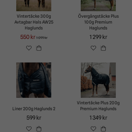
Vintertäcke 300g
Övergångstäcke Plus
Avtagbar Hals AW25
100g Premium
Haglunds
Haglunds
550 kr
1 299 kr
1 099 kr
Vintertäcke Plus 200g
Liner 200g Haglunds 2
Premium Haglunds
599 kr
1 349 kr