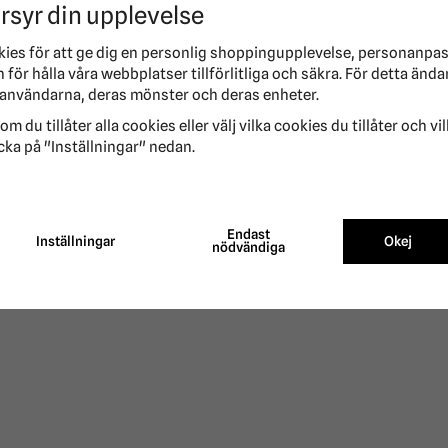
rsyr din upplevelse
bokstäver Självhäftande
Dressyrbokstäver 20
kies för att ge dig en personlig shoppingupplevelse, personanpa
Shires
Waldhausen
för hålla våra webbplatser tillförlitliga och säkra. För detta ända
129 kr
439 kr
användarna, deras mönster och deras enheter.
om du tillåter alla cookies eller välj vilka cookies du tillåter och vi
cka på "Inställningar" nedan.
Endast
Inställningar
Okej
nödvändiga