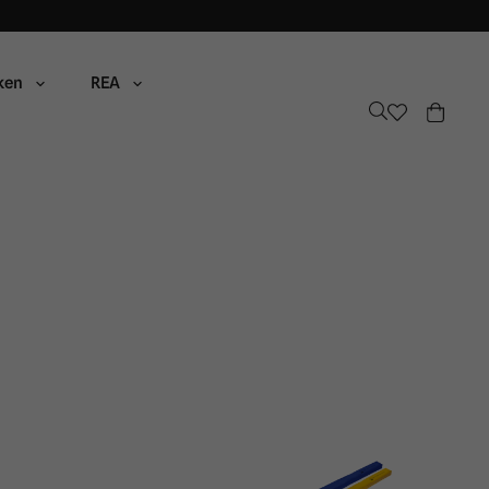
ken
REA