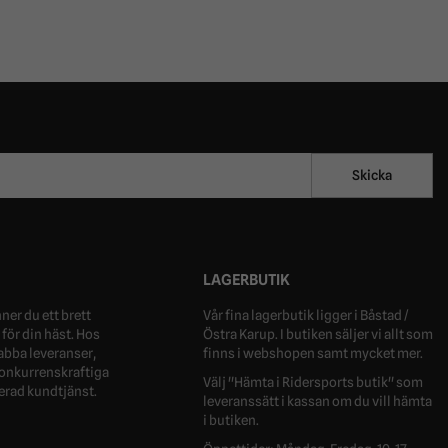
Skicka
LAGERBUTIK
ner du ett brett
Vår fina lagerbutik ligger i Båstad /
för din häst. Hos
Östra Karup. I butiken säljer vi allt som
nabba leveranser,
finns i webshopen samt mycket mer.
 konkurrenskraftiga
Välj "Hämta i Ridersports butik" som
erad kundtjänst.
leveranssätt i kassan om du vill hämta
i butiken.