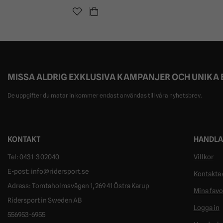
MISSA ALDRIG EXKLUSIVA KAMPANJER OCH UNIKA
De uppgifter du matar in kommer endast användas till våra nyhetsbrev.
KONTAKT
HANDLA
Tel: 0431-302040
Villkor
E-post: info@ridersport.se
Kontakta 
Adress: Tomtaholmsvägen 1, 269 41 Östra Karup
Mina favo
Ridersport in Sweden AB
Logga in
556953-6955