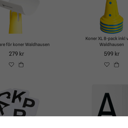
Koner XL 8-pack inkl 
are för koner Waldhausen
Waldhausen
279 kr
599 kr