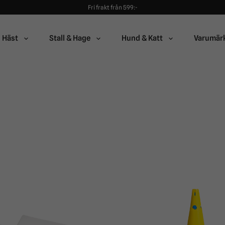
Fri frakt från 599:-
90 dagars öppet köp!
Alltid snabba leveranser!
Fri frakt från 599:-
Häst
Stall & Hage
Hund & Katt
Varumär
90 dagars öppet köp!