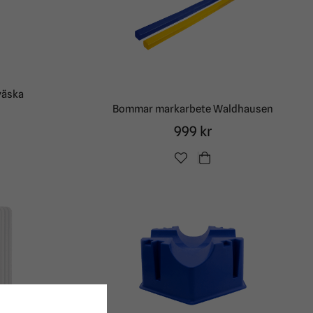
väska
Bommar markarbete Waldhausen
999 kr