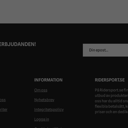
 ERBJUDANDEN!
E-
postadress
INFORMATION
RIDERSPORT.SE
Om oss
På Ridersport.se fin
utbud av produkter 
oss
Nyhetsbrev
oss har du alltid s
flexibla betalsätt,
riter
Integritetspolicy
priser och en dedik
Logga in