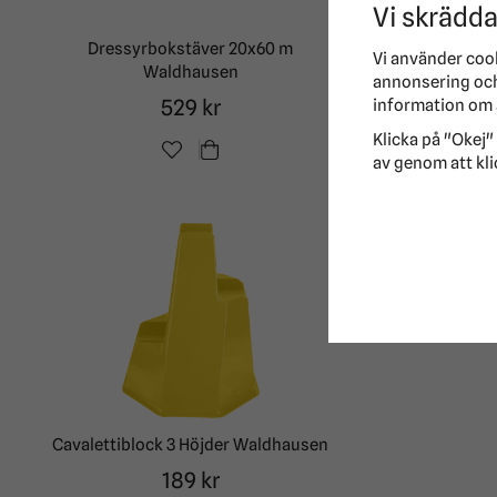
Vi skrädda
Dressyrbokstäver 20x60 m
Dressyr
Vi använder coo
Waldhausen
annonsering och 
529 kr
information om 
Klicka på "Okej" 
av genom att kli
Cavalettiblock 3 Höjder Waldhausen
189 kr