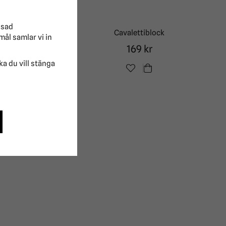
x40 m
ssad
Cavalettiblock
mål samlar vi in
169 kr
lka du vill stänga