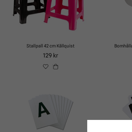
Stallpall 42 cm Källquist
Bomhåll
129 kr