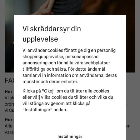
Vi skräddarsyr din
upplevelse
Vi använder cookies för att ge dig en personlig
shoppingupplevelse, personanpassad
annonsering och för hålla våra webbplatser
tillförlitliga och säkra. För detta ändamål
samlar vi in information om användarna, deras
FAQ - Vanliga frågor
mönster och deras enheter.
Klicka på "Okej" om du tillåter alla cookies
Hur lång är leveranstiden?
eller välj vilka cookies du tillåter och vilka du
Vi skickar beställningar så snabbt som möjligt och de flesta
vill stänga av genom att klicka på
ordrar levereras inom några arbetsdagar. Aktuell lagerstatus
"Inställningar" nedan.
visas på varje produkt.
Hur vet jag om en vara finns i lager?
Alla produkter visar aktuell lagerstatus så att du enkelt ser om
varan finns tillgänglig för omgående leverans.
Inställningar