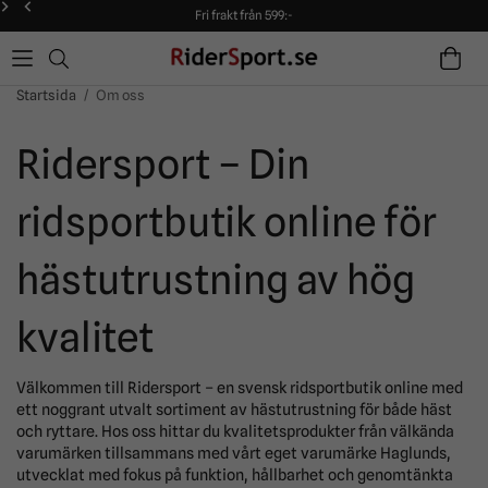
Fri frakt från 599:-
90 dagars öppet köp!
Alltid snabba leveranser!
Fri frakt från 599:-
90 dagars öppet köp!
Startsida
/
Om oss
Ridersport – Din
ridsportbutik online för
hästutrustning av hög
kvalitet
Välkommen till Ridersport – en svensk ridsportbutik online med
ett noggrant utvalt sortiment av hästutrustning för både häst
och ryttare. Hos oss hittar du kvalitetsprodukter från välkända
varumärken tillsammans med vårt eget varumärke Haglunds,
utvecklat med fokus på funktion, hållbarhet och genomtänkta