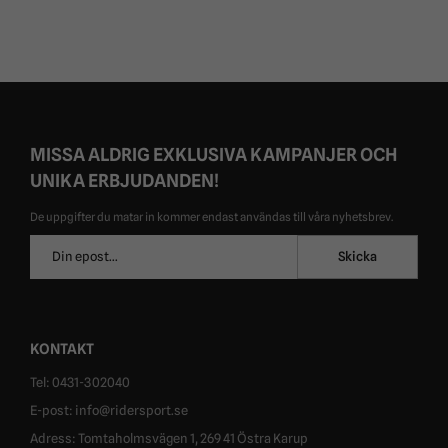
MISSA ALDRIG EXKLUSIVA KAMPANJER OCH
UNIKA ERBJUDANDEN!
De uppgifter du matar in kommer endast användas till våra nyhetsbrev.
E-
Skicka
postadress
KONTAKT
Tel: 0431-302040
E-post: info@ridersport.se
Adress: Tomtaholmsvägen 1, 269 41 Östra Karup