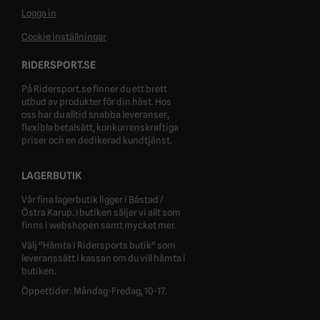
Logga in
Cookie inställningar
RIDERSPORT.SE
På Ridersport.se finner du ett brett
utbud av produkter för din häst. Hos
oss har du alltid snabba leveranser,
flexibla betalsätt, konkurrenskraftiga
priser och en dedikerad kundtjänst.
LAGERBUTIK
Vår fina lagerbutik ligger i Båstad /
Östra Karup. I butiken säljer vi allt som
finns i webshopen samt mycket mer.
Välj "Hämta i Ridersports butik" som
leveranssätt i kassan om du vill hämta i
butiken.
Öppettider: Måndag-Fredag, 10-17.