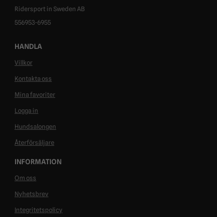
Ridersport in Sweden AB
556953-6955
HANDLA
Villkor
Kontakta oss
Mina favoriter
Logga in
Hundsalongen
Återförsäljare
INFORMATION
Om oss
Nyhetsbrev
Integritetspolicy