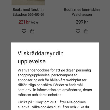
Boots med fårskinn
Boots med lammskinn
Eskadron 666-50-61
Waldhausen
231 kr
399 kr
769 kr
Vi skräddarsyr din
upplevelse
Vi använder cookies för att ge dig en personlig
shoppingupplevelse, personanpassad
Boots med päls
Boots Neopren
annonsering och för hålla våra webbplatser
Protector
Eskadron
tillförlitliga och säkra. För detta ändamål
199 kr
429 kr
samlar vi in information om användarna, deras
mönster och deras enheter.
Klicka på "Okej" om du tillåter alla cookies
eller välj vilka cookies du tillåter och vilka du