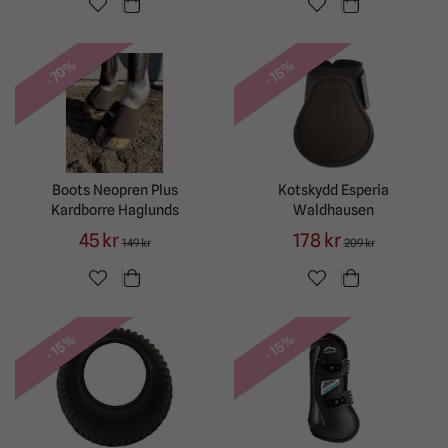
-70%
-15%
Boots Neopren Plus
Kotskydd Esperia
Kardborre Haglunds
Waldhausen
45 kr
178 kr
149 kr
209 kr
-15%
-15%