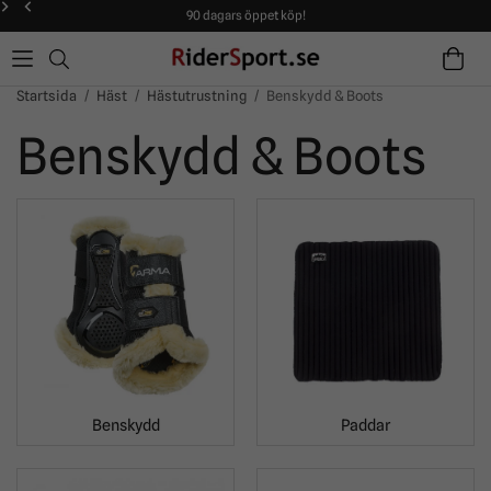
90 dagars öppet köp!
Alltid snabba leveranser!
Fri frakt från 599:-
90 dagars öppet köp!
Startsida
/
Häst
/
Hästutrustning
/
Benskydd & Boots
Benskydd & Boots
Benskydd
Paddar