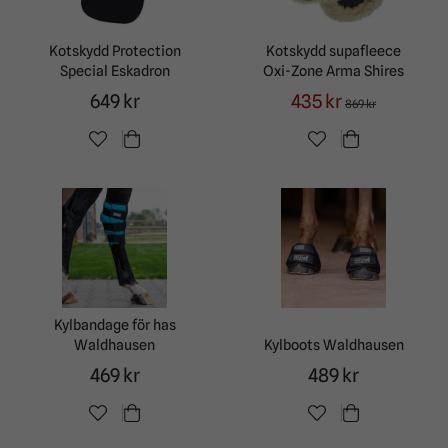
Kotskydd Protection
Kotskydd supafleece
Special Eskadron
Oxi-Zone Arma Shires
649 kr
435 kr
869 kr
Kylbandage för has
Waldhausen
Kylboots Waldhausen
469 kr
489 kr