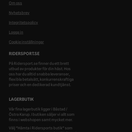
Om oss
Nyhetsbrev
Integritetspolicy
Logga in
Cookie inställningar
RIDERSPORT.SE
På Ridersport.se finner du ett brett
utbud av produkter för din häst. Hos
oss har du alltid snabba leveranser,
flexibla betalsätt, konkurrenskraftiga
priser och en dedikerad kundtjänst.
LAGERBUTIK
Vår fina lagerbutik ligger i Båstad /
Östra Karup. I butiken säljer vi allt som
finns i webshopen samt mycket mer.
Välj "Hämta i Ridersports butik" som