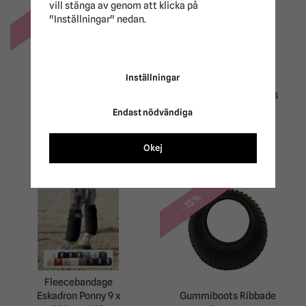
vill stänga av genom att klicka på
-70%
"Inställningar" nedan.
Inställningar
Boots Neopren Plus
Fleecebandage Basics
Kardborre Haglunds
11 x 350 cm Eskadron
Endast nödvändiga
45 kr
319 kr
149 kr
Okej
-15%
Fleecebandage
Eskadron Ponny 9 x
Gummiboots Ribbade