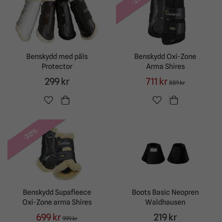
Benskydd med päls
Benskydd Oxi-Zone
Protector
Arma Shires
299 kr
711 kr
889 kr
-30%
Benskydd Supafleece
Boots Basic Neopren
Oxi-Zone arma Shires
Waldhausen
699 kr
219 kr
999 kr