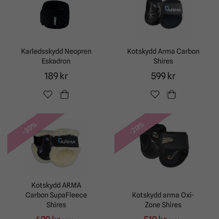
Karledsskydd Neopren
Kotskydd Arma Carbon
Eskadron
Shires
189 kr
599 kr
-30%
-20%
Kotskydd ARMA
Carbon SupaFleece
Kotskydd arma Oxi-
Shires
Zone Shires