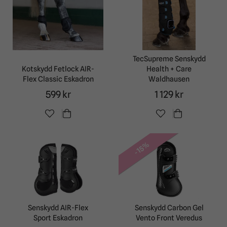
TecSupreme Senskydd
Kotskydd Fetlock AIR-
Health + Care
Flex Classic Eskadron
Waldhausen
599 kr
1 129 kr
-15%
Senskydd AIR-Flex
Senskydd Carbon Gel
Sport Eskadron
Vento Front Veredus