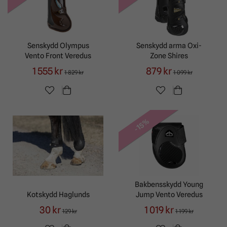
Senskydd Olympus
Senskydd arma Oxi-
Vento Front Veredus
Zone Shires
1 555 kr
879 kr
1 829 kr
1 099 kr
-15%
Bakbensskydd Young
Kotskydd Haglunds
Jump Vento Veredus
30 kr
1 019 kr
129 kr
1 199 kr