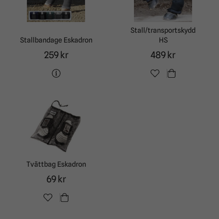
Stall/transportskydd
Stallbandage Eskadron
HS
259 kr
489 kr
Tvättbag Eskadron
69 kr