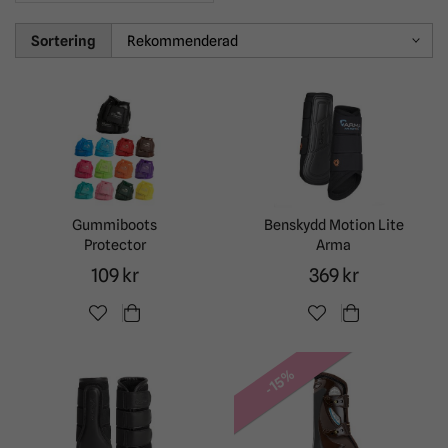
Sortering
Gummiboots
Benskydd Motion Lite
Protector
Arma
109 kr
369 kr
-15%