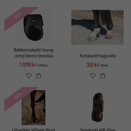
-15%
Bakbensskydd Young
Jump Vento Veredus
Kotskydd Haglunds
1 019 kr
30 kr
1 199 kr
129 kr
-50%
Ullpaddar Village Wool
Senskydd AIR-Flex