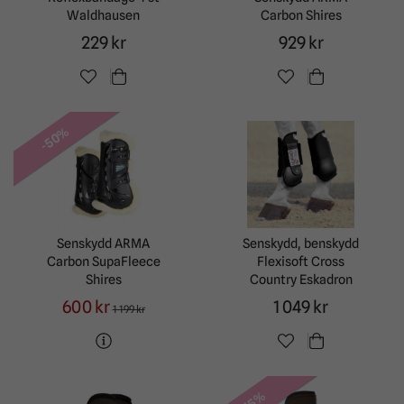
Waldhausen
Carbon Shires
229 kr
929 kr
-50%
Senskydd ARMA
Senskydd, benskydd
Carbon SupaFleece
Flexisoft Cross
Shires
Country Eskadron
600 kr
1 049 kr
1 199 kr
-15%