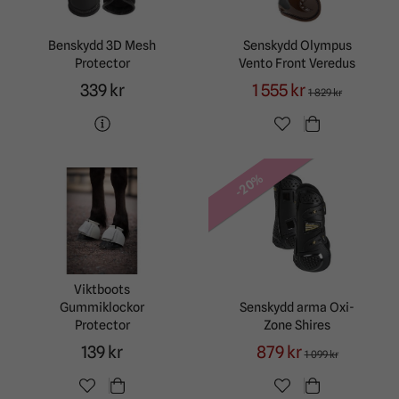
Benskydd 3D Mesh
Senskydd Olympus
Protector
Vento Front Veredus
339 kr
1 555 kr
1 829 kr
-20%
Viktboots
Gummiklockor
Senskydd arma Oxi-
Protector
Zone Shires
139 kr
879 kr
1 099 kr