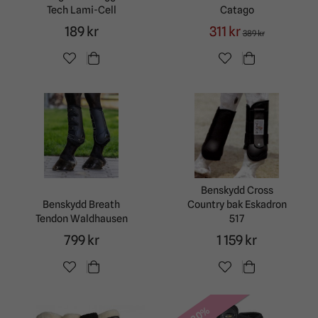
Tech Lami-Cell
Catago
189 kr
311 kr
389 kr
Benskydd Cross
Benskydd Breath
Country bak Eskadron
Tendon Waldhausen
517
799 kr
1 159 kr
-20%