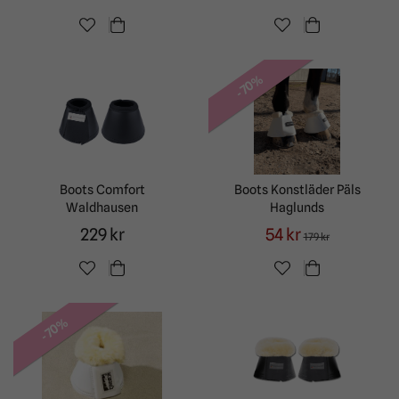
-70%
Boots Comfort
Boots Konstläder Päls
Waldhausen
Haglunds
229 kr
54 kr
179 kr
-70%