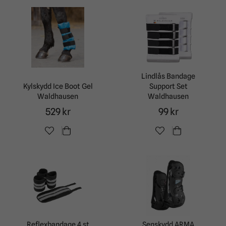
Lindlås Bandage
Kylskydd Ice Boot Gel
Support Set
Waldhausen
Waldhausen
529 kr
99 kr
Reflexbandage 4 st
Senskydd ARMA