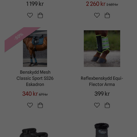
1 199 kr
2 260 kr
2 659 kr
-50%
Benskydd Mesh
Classic Sport SS26
Reflexbenskydd Equi-
Eskadron
Flector Arma
340 kr
399 kr
679 kr