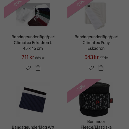
-20%
-20%
Bandageunderlägg/paddar
Bandageunderlägg/paddar
Climatex Eskadron L
Climatex Pony
45 x 45 cm
Eskadron
711 kr
543 kr
889 kr
679 kr
-20%
Benlindor
Bandageunderlägg WX
Fleece/Elastiska