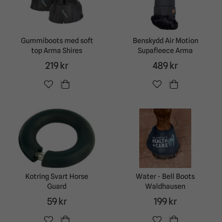
Gummiboots med soft
Benskydd Air Motion
top Arma Shires
Supafleece Arma
219 kr
489 kr
Kotring Svart Horse
Water - Bell Boots
Guard
Waldhausen
59 kr
199 kr