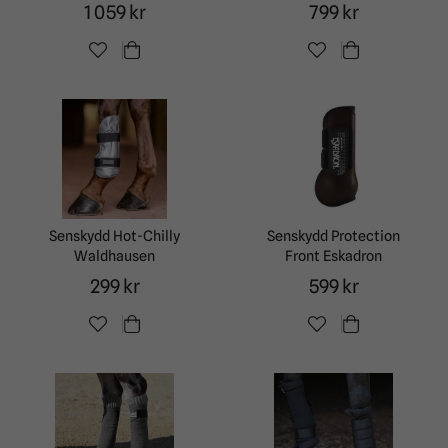
1 059 kr
799 kr
Senskydd Hot-Chilly
Senskydd Protection
Waldhausen
Front Eskadron
299 kr
599 kr