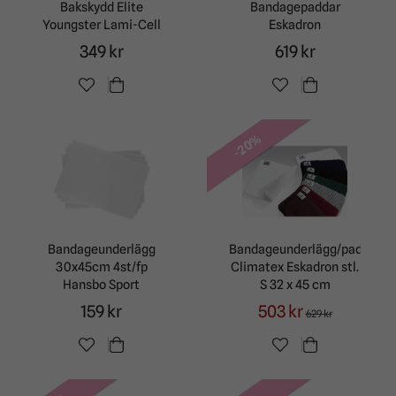
Bakskydd Elite
Bandagepaddar
Youngster Lami-Cell
Eskadron
349 kr
619 kr
-20%
Bandageunderlägg
Bandageunderlägg/paddar
30x45cm 4st/fp
Climatex Eskadron stl.
Hansbo Sport
S 32 x 45 cm
159 kr
503 kr
629 kr