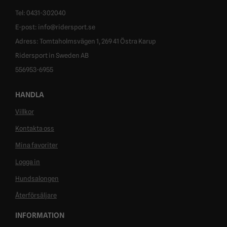
Tel: 0431-302040
E-post: info@ridersport.se
Adress: Tomtaholmsvägen 1, 269 41 Östra Karup
Ridersport in Sweden AB
556953-6955
HANDLA
Villkor
Kontakta oss
Mina favoriter
Logga in
Hundsalongen
Återförsäljare
INFORMATION