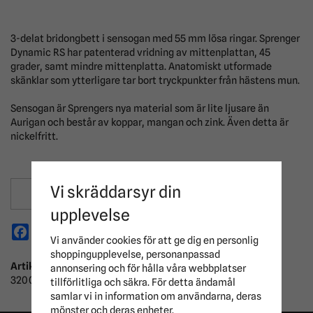
3-delat bridongbett i sensogan med 55 mm lösa ringar. Sprenger
Dynamic RS har patenterad vridning av mittenplattan, 45
grader, samt mindre mittenplatta. Anatomiskt utformade
skänklar som ytterligare tar bort tryckpunkter från hästens mun.
Sensogan är Sprengers nya material som är lite ljusare än
Aurigan och består av koppar, mangan och zink. Även detta är
nickelfritt.
Vi skräddarsyr din
Spara som favorit
upplevelse
Facebook
X
Email
Pinterest
Vi använder cookies för att ge dig en personlig
shoppingupplevelse, personanpassad
Artikelnummer:
annonsering och för hålla våra webbplatser
320069-1
tillförlitliga och säkra. För detta ändamål
samlar vi in information om användarna, deras
mönster och deras enheter.