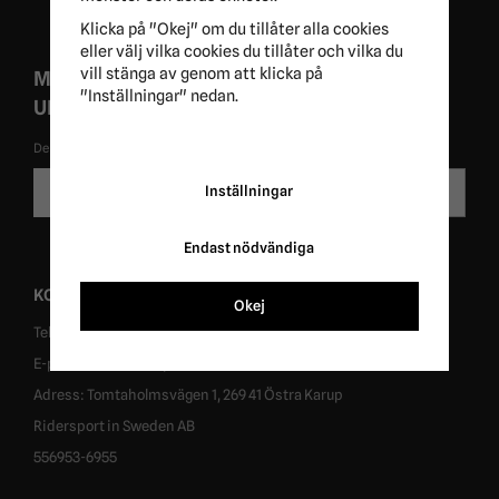
Klicka på "Okej" om du tillåter alla cookies
eller välj vilka cookies du tillåter och vilka du
vill stänga av genom att klicka på
MISSA ALDRIG EXKLUSIVA KAMPANJER OCH
"Inställningar" nedan.
UNIKA ERBJUDANDEN!
De uppgifter du matar in kommer endast användas till våra nyhetsbrev.
E-
Inställningar
Skicka
postadress
Endast nödvändiga
KONTAKT
Okej
Tel: 0431-302040
E-post: info@ridersport.se
Adress: Tomtaholmsvägen 1, 269 41 Östra Karup
Ridersport in Sweden AB
556953-6955