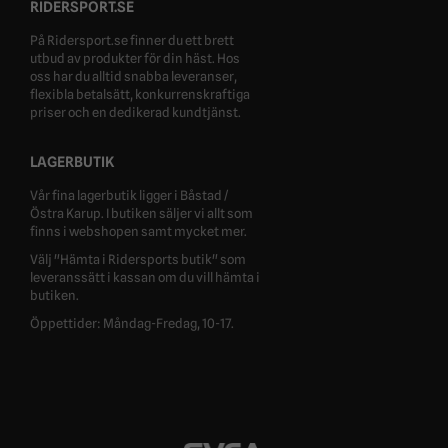
RIDERSPORT.SE
På Ridersport.se finner du ett brett
utbud av produkter för din häst. Hos
oss har du alltid snabba leveranser,
flexibla betalsätt, konkurrenskraftiga
priser och en dedikerad kundtjänst.
LAGERBUTIK
Vår fina lagerbutik ligger i Båstad /
Östra Karup. I butiken säljer vi allt som
finns i webshopen samt mycket mer.
Välj "Hämta i Ridersports butik" som
leveranssätt i kassan om du vill hämta i
butiken.
Öppettider: Måndag-Fredag, 10-17.