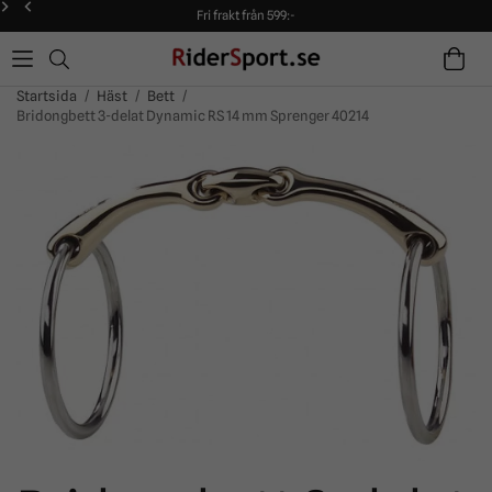
Fri frakt från 599:-
90 dagars öppet köp!
Alltid snabba leveranser!
Fri frakt från 599:-
90 dagars öppet köp!
Startsida
/
Häst
/
Bett
/
Bridongbett 3-delat Dynamic RS 14 mm Sprenger 40214