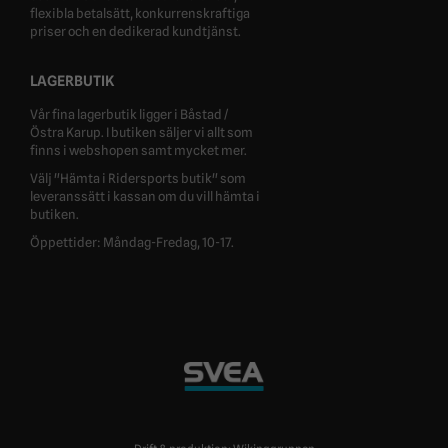
flexibla betalsätt, konkurrenskraftiga
priser och en dedikerad kundtjänst.
LAGERBUTIK
Vår fina lagerbutik ligger i Båstad /
Östra Karup. I butiken säljer vi allt som
finns i webshopen samt mycket mer.
Välj "Hämta i Ridersports butik" som
leveranssätt i kassan om du vill hämta i
butiken.
Öppettider: Måndag-Fredag, 10-17.