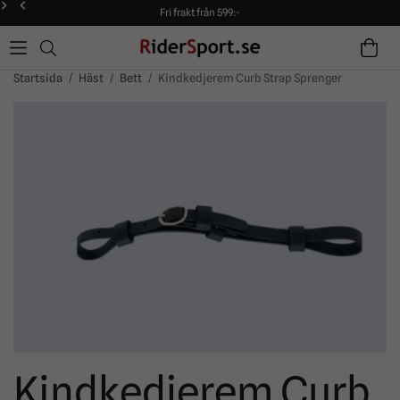
Fri frakt från 599:-
90 dagars öppet köp!
Alltid snabba leveranser!
Fri frakt från 599:-
90 dagars öppet köp!
Startsida
/
Häst
/
Bett
/
Kindkedjerem Curb Strap Sprenger
Kindkedjerem Curb