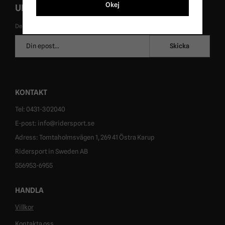
Okej
UNIKA ERBJUDANDEN!
De uppgifter du matar in kommer endast användas till våra nyhetsbrev.
E-
Skicka
postadress
KONTAKT
Tel: 0431-302040
E-post: info@ridersport.se
Adress: Tomtaholmsvägen 1, 269 41 Östra Karup
Ridersport in Sweden AB
556953-6955
HANDLA
Villkor
Kontakta oss