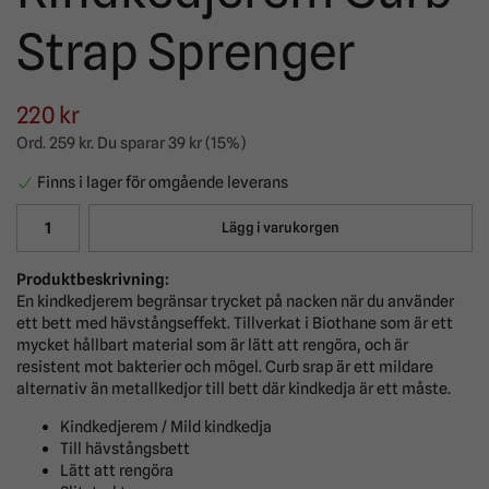
Strap Sprenger
220 kr
Ord.
259 kr
. Du sparar
39 kr
(
15
%)
Finns i lager för omgående leverans
Lägg i varukorgen
Produktbeskrivning:
En kindkedjerem begränsar trycket på nacken när du använder
ett bett med hävstångseffekt. Tillverkat i Biothane som är ett
mycket hållbart material som är lätt att rengöra, och är
resistent mot bakterier och mögel. Curb srap är ett mildare
alternativ än metallkedjor till bett där kindkedja är ett måste.
Kindkedjerem / Mild kindkedja
Till hävstångsbett
Lätt att rengöra