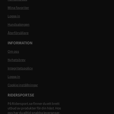
Mina favoriter
Logga in
Hundsalongen
Återförsäljare
INFORMATION
Om oss
Nyhetsbrev
Integritetspolicy
Logga in
Cookie inställningar
RIDERSPORT.SE
På Ridersport.se finner du ett brett
utbud av produkter för din häst. Hos
oss har du alltid snabba leveranser,