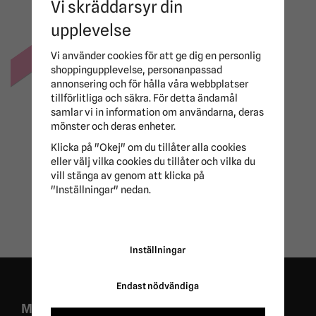
Vi skräddarsyr din
upplevelse
-50%
Vi använder cookies för att ge dig en personlig
shoppingupplevelse, personanpassad
annonsering och för hålla våra webbplatser
tillförlitliga och säkra. För detta ändamål
samlar vi in information om användarna, deras
mönster och deras enheter.
Kindkedje-gel tunnel
Gel Chain Guard
Klicka på "Okej" om du tillåter alla cookies
Acavallo
eller välj vilka cookies du tillåter och vilka du
vill stänga av genom att klicka på
85 kr
169 kr
"Inställningar" nedan.
Inställningar
Endast nödvändiga
MISSA ALDRIG EXKLUSIVA KAMPANJER OCH