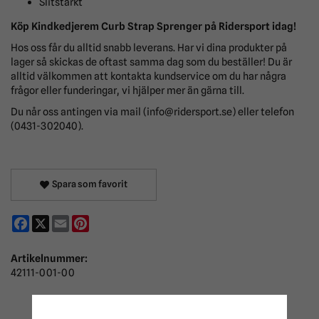
Slitstarkt
Köp Kindkedjerem Curb Strap Sprenger på Ridersport idag!
Hos oss får du alltid snabb leverans. Har vi dina produkter på
lager så skickas de oftast samma dag som du beställer! Du är
alltid välkommen att kontakta kundservice om du har några
frågor eller funderingar, vi hjälper mer än gärna till.
Du når oss antingen via mail (info@ridersport.se) eller telefon
(0431-302040).
Spara som favorit
Facebook
X
Email
Pinterest
Artikelnummer:
42111-001-00
ANDRA KÖPTE ÄVEN