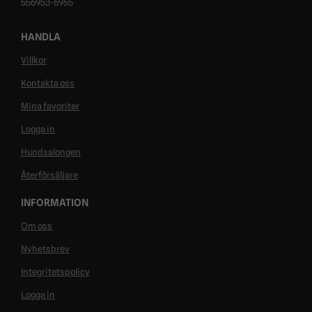
556953-6955
HANDLA
Villkor
Kontakta oss
Mina favoriter
Logga in
Hundsalongen
Återförsäljare
INFORMATION
Om oss
Nyhetsbrev
Integritetspolicy
Logga in