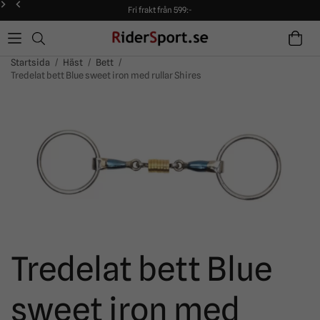
Fri frakt från 599:-
90 dagars öppet köp!
Alltid snabba leveranser!
Fri frakt från 599:-
90 dagars öppet köp!
Startsida
/
Häst
/
Bett
/
Tredelat bett Blue sweet iron med rullar Shires
Tredelat bett Blue
sweet iron med