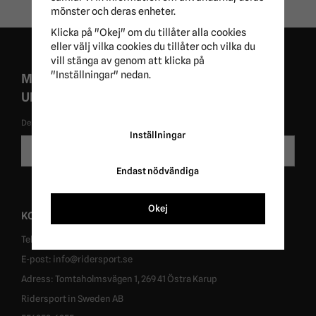
mönster och deras enheter.
Klicka på "Okej" om du tillåter alla cookies
eller välj vilka cookies du tillåter och vilka du
vill stänga av genom att klicka på
"Inställningar" nedan.
MISSA ALDRIG EXKLUSIVA KAMPANJER OCH
UNIKA ERBJUDANDEN!
De uppgifter du matar in kommer endast användas till våra nyhetsbrev.
Inställningar
E-
Skicka
postadress
Endast nödvändiga
Okej
KONTAKT
Tel: 0431-302040
E-post: info@ridersport.se
Adress: Tomtaholmsvägen 1, 269 41 Östra Karup
Ridersport in Sweden AB