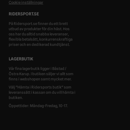
Cookie inställningar
RIDERSPORT.SE
På Ridersport.se finner du ett brett
utbud av produkter för din häst. Hos
oss har du alltid snabba leveranser,
flexibla betalsätt, konkurrenskraftiga
priser och en dedikerad kundtjänst.
LAGERBUTIK
Vår fina lagerbutik ligger i Båstad /
Östra Karup. I butiken säljer vi allt som
finns i webshopen samt mycket mer.
Välj "Hämta i Ridersports butik" som
leveranssätt i kassan om du vill hämta i
butiken.
Öppettider: Måndag-Fredag, 10-17.