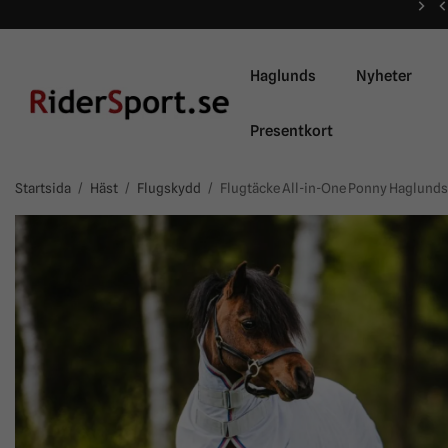
Haglunds
Nyheter
Presentkort
Startsida
/
Häst
/
Flugskydd
/
Flugtäcke All-in-One Ponny Haglunds