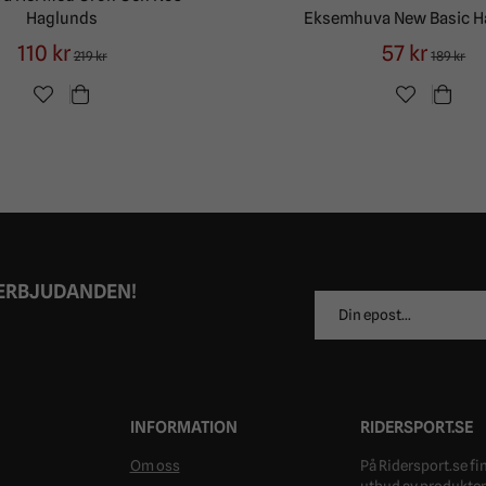
Haglunds
Eksemhuva New Basic H
110 kr
57 kr
219 kr
189 kr
 ERBJUDANDEN!
E-
postadress
INFORMATION
RIDERSPORT.SE
Om oss
På Ridersport.se fin