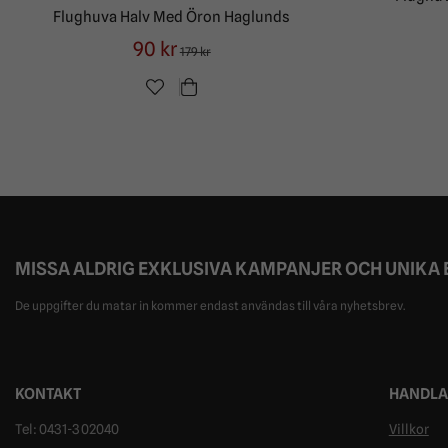
Flughuva Halv Med Öron Haglunds
90 kr
179 kr
MISSA ALDRIG EXKLUSIVA KAMPANJER OCH UNIKA
De uppgifter du matar in kommer endast användas till våra nyhetsbrev.
KONTAKT
HANDLA
Tel: 0431-302040
Villkor