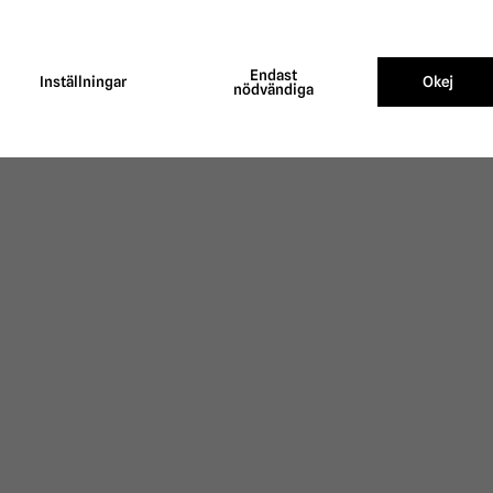
huva Öppen Utan Öron
Flughuva Hel Med Öron 
Haglunds
Haglunds
Endast
Inställningar
Okej
nödvändiga
75 kr
110 kr
149 kr
219 kr