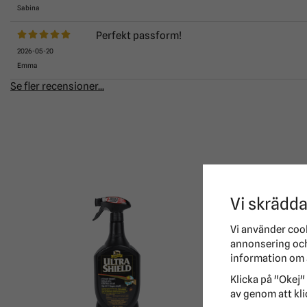
Sabina
Perfekt passform!
2026-05-20
Emma
Se fler recensioner...
-50%
Vi skrädda
Vi använder coo
annonsering och 
information om 
Klicka på "Okej" 
av genom att kli