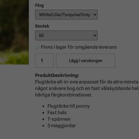
Färg
Storlek
Finns i lager för omgående leverans
Lägg i varukorgen
Produktbeskrivning:
Flugtäcke all-in-one anpassat för de allra mins
något snävare bog och en fast välskyddande hal
härliga färgkombinationer.
Flugtäcke till ponny
Fast hals
T-spännen
3 maggjordar