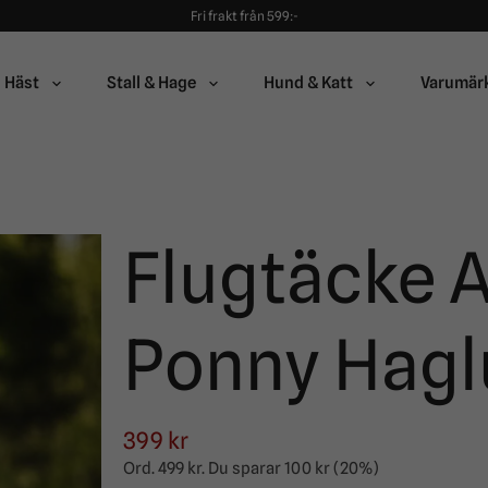
Fri frakt från 599:-
90 dagars öppet köp!
Alltid snabba leveranser!
Fri frakt från 599:-
90 dagars öppet köp!
Häst
Stall & Hage
Hund & Katt
Varumär
Flugtäcke A
Ponny Hagl
399 kr
Ord.
499 kr
. Du sparar
100 kr
(
20
%)