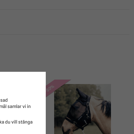
-50%
ssad
mål samlar vi in
lka du vill stänga