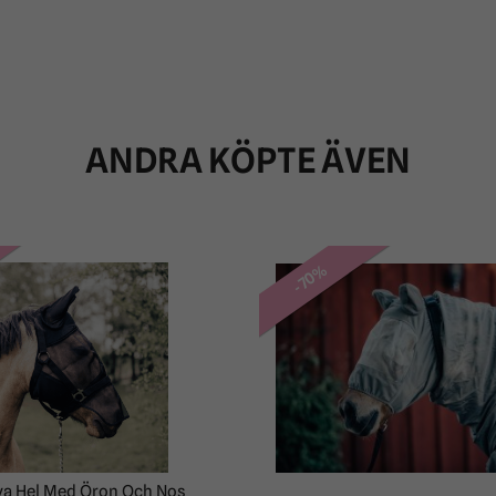
ANDRA KÖPTE ÄVEN
-70%
va Hel Med Öron Och Nos