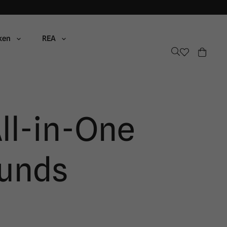
ken
REA
ll-in-One
unds