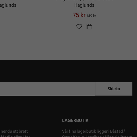
aglunds
Haglunds
75 kr
149 kr
Skicka
LAGERBUTIK
ner du ett brett
Vår fina lagerbutik ligger i Båstad /