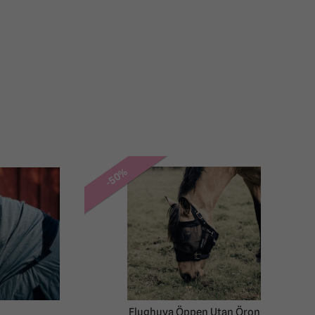
-50%
Flughuva Öppen Utan Öron