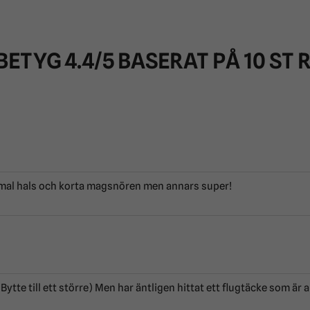
BETYG
4.4
/5 BASERAT PÅ
10
ST 
smal hals och korta magsnören men annars super!
. (Bytte till ett större) Men har äntligen hittat ett flugtäcke som ä