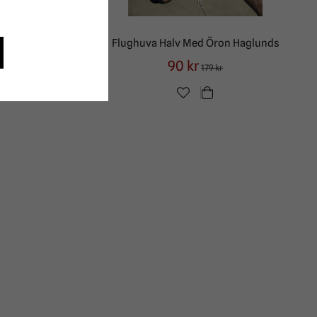
Och Nos
Flughuva Halv Med Öron Haglunds
90 kr
179 kr