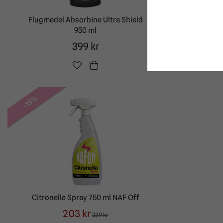
Flugmedel Absorbine Ultra Shield
Flug
950 ml
399 kr
-15%
Citronella Spray 750 ml NAF Off
203 kr
239 kr