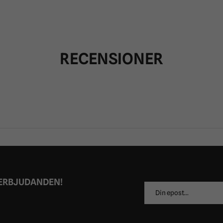
RECENSIONER
 ERBJUDANDEN!
E-
postadress