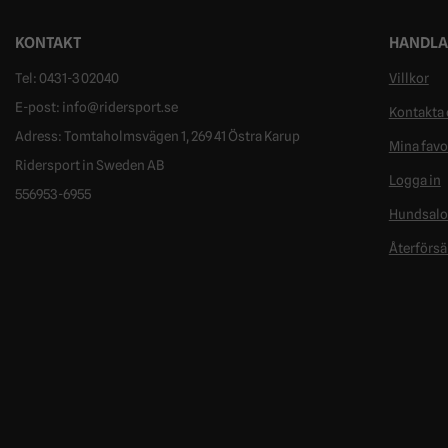
KONTAKT
HANDLA
Tel: 0431-302040
Villkor
E-post: info@ridersport.se
Kontakta 
Adress: Tomtaholmsvägen 1, 269 41 Östra Karup
Mina favo
Ridersport in Sweden AB
Logga in
556953-6955
Hundsal
Återförsä