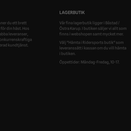
LAGERBUTIK
ner du ett brett
Vår fina lagerbutik ligger i Båstad /
för din häst. Hos
Östra Karup. I butiken säljer vi allt som
nabba leveranser,
finns i webshopen samt mycket mer.
 konkurrenskraftiga
Välj "Hämta i Ridersports butik" som
erad kundtjänst.
leveranssätt i kassan om du vill hämta
i butiken.
Öppettider: Måndag-Fredag, 10-17.