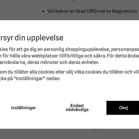
Vid behov av ökad tillförsel av Magnesium
rsyr din upplevelse
TÄVLINGSKARENS
kies för att ge dig en personlig shoppingupplevelse, personanpa
för hålla våra webbplatser tillförlitliga och säkra. För detta ända
SWE:
0h
Karens FEI:
0h
användarna, deras mönster och deras enheter.
om du tillåter alla cookies eller välj vilka cookies du tillåter och vi
Köp Magic Flytande Karensfri NAF på Ridersport 
cka på "Inställningar" nedan.
Hos oss får du alltid snabb leverans. Har vi din
beställer! Du är alltid välkommen att kontakta ku
mer än gärna till.
Endast
Inställningar
Okej
nödvändiga
Du når oss antingen via mail (info@ridersport.se)
är det bara till att höra av sig.