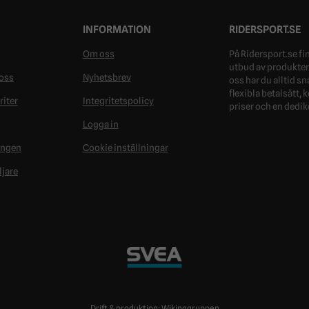
INFORMATION
RIDERSPORT.SE
Om oss
På Ridersport.se fin
utbud av produkter 
oss
Nyhetsbrev
oss har du alltid s
flexibla betalsätt,
riter
Integritetspolicy
priser och en dedik
Logga in
ongen
Cookie inställningar
ljare
Drift & produktion:
Wikinggruppen