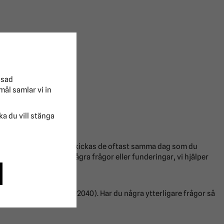
ssad
mål samlar vi in
lka du vill stänga
idag!
a produkter på lager så skickas de oftast samma dag som du
ndservice om du har några frågor eller funderingar, vi hjälper
 eller telefon (0431-302040). Har du några ytterligare frågor så