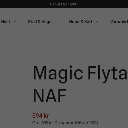
Fri frakt från 599:-
90 dagars öppet köp!
Alltid snabba leveranser!
Fri frakt från 599:-
90 dagars öppet köp!
Häst
Stall & Hage
Hund & Katt
Varumär
Magic Flyta
NAF
594 kr
Ord.
699 kr
. Du sparar
105 kr
(
15
%)