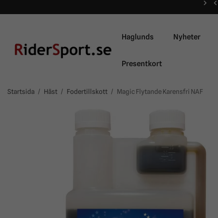
Haglunds
Nyheter
Presentkort
Startsida
/
Häst
/
Fodertillskott
/
Magic Flytande Karensfri NAF