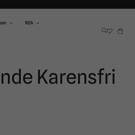
ken
REA
nde Karensfri