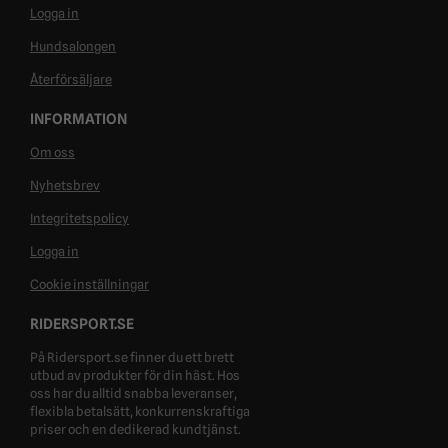
Logga in
Hundsalongen
Återförsäljare
INFORMATION
Om oss
Nyhetsbrev
Integritetspolicy
Logga in
Cookie inställningar
RIDERSPORT.SE
På Ridersport.se finner du ett brett
utbud av produkter för din häst. Hos
oss har du alltid snabba leveranser,
flexibla betalsätt, konkurrenskraftiga
priser och en dedikerad kundtjänst.