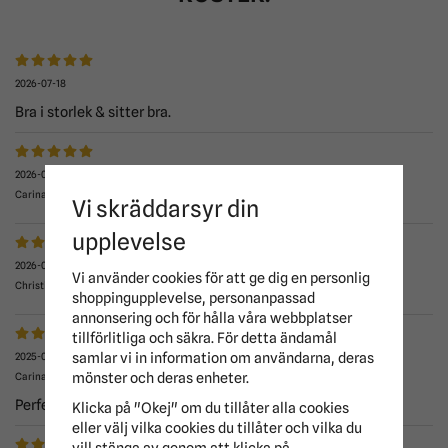
2026-07-18
Bra i storlek & sitter bra.
2026-04-08
Carina
Vi skräddarsyr din
upplevelse
2026-01-18
Vi använder cookies för att ge dig en personlig
Christina
shoppingupplevelse, personanpassad
annonsering och för hålla våra webbplatser
tillförlitliga och säkra. För detta ändamål
samlar vi in information om användarna, deras
2025-08-18
mönster och deras enheter.
Carina
Perfekt passform
Klicka på "Okej" om du tillåter alla cookies
eller välj vilka cookies du tillåter och vilka du
vill stänga av genom att klicka på