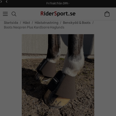
Fri frakt från 599:-
90 dagars öppet köp!
Alltid snabba leveranser!
Fri frakt från 599:-
90 dagars öppet köp!
Startsida
/
Häst
/
Hästutrustning
/
Benskydd & Boots
/
Boots Neopren Plus Kardborre Haglunds