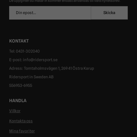
De uppgifter du matar in kommer endast användas till våra nyhetsbrev.
E-
Skicka
postadress
KONTAKT
Tel: 0431-302040
E-post: info@ridersport.se
Adress: Tomtaholmsvägen 1, 269 41 Östra Karup
Ridersport in Sweden AB
556953-6955
HANDLA
Villkor
Kontakta oss
Mina favoriter