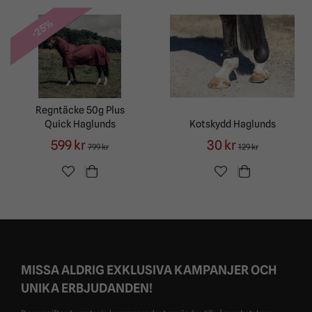
-25%
Regntäcke 50g Plus
Quick Haglunds
Kotskydd Haglunds
599 kr
30 kr
799 kr
129 kr
MISSA ALDRIG EXKLUSIVA KAMPANJER OCH
UNIKA ERBJUDANDEN!