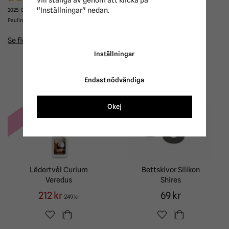
"Inställningar" nedan.
2025-03-09
Pauline
Se fler recensioner...
Inställningar
ANDRA KÖPTE ÄVEN
Endast nödvändiga
-15%
Okej
Lädertvål Curium
Bettskivor Silikon
Veredus
Shires
212 kr
69 kr
249 kr