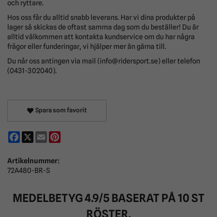
och ryttare.
Hos oss får du alltid snabb leverans. Har vi dina produkter på
lager så skickas de oftast samma dag som du beställer! Du är
alltid välkommen att kontakta kundservice om du har några
frågor eller funderingar, vi hjälper mer än gärna till.
Du når oss antingen via mail (info@ridersport.se) eller telefon
(0431-302040).
Spara som favorit
Facebook
X
Email
Pinterest
Artikelnummer:
72A480-BR-S
MEDELBETYG
4.9
/5 BASERAT PÅ
10
ST
RÖSTER.