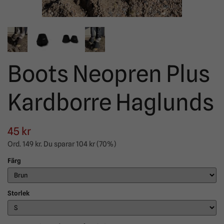
Boots Neopren Plus
Kardborre Haglunds
45 kr
Ord.
149 kr
. Du sparar
104 kr
(
70
%)
Färg
Storlek