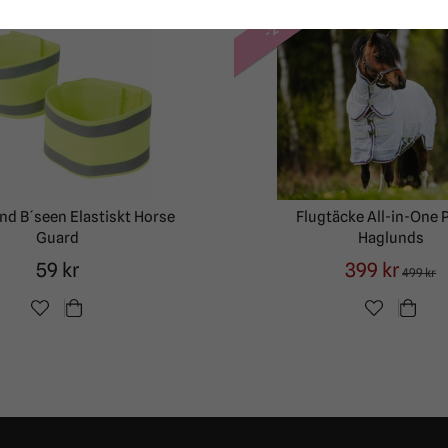
-20%
nd B´seen Elastiskt Horse
Flugtäcke All-in-One
Guard
Haglunds
59 kr
399 kr
499 kr