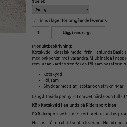
Storlek
Finns i lager för omgående leverans
Lägg i varukorgen
Produktbeskrivning:
Kotskydd i klassisk modell från Haglunds Basic s
med bakbenen mot varandra. Mjuk insida i neopr
rem innan kardborren för en följsam passform run
Kotskydd
Följsam
Skyddar mot slag, stötar och strykningar
Längd: Insida ponny - 11 cm det hårda och full - 1
Köp Kotskydd Haglunds
på
Ridersport idag!
På Ridersport.se hittar du ett brett utbud av pro
Hos oss får du alltid snabb leverans. Har vi din