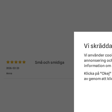
Vi skrädda
Vi använder coo
annonsering och 
Små och smidiga
information om 
2026-02-23
Klicka på "Okej" 
Anna
av genom att kli