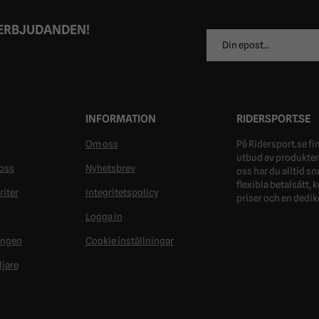
 ERBJUDANDEN!
E-
postadress
INFORMATION
RIDERSPORT.SE
Om oss
På Ridersport.se fin
utbud av produkter 
oss
Nyhetsbrev
oss har du alltid s
flexibla betalsätt,
riter
Integritetspolicy
priser och en dedik
Logga in
ongen
Cookie inställningar
ljare