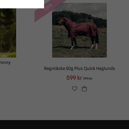
-25%
 Ponny
Regntäcke 50g Plus Quick Haglunds
599 kr
799 kr