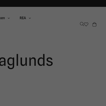
ken
REA
aglunds