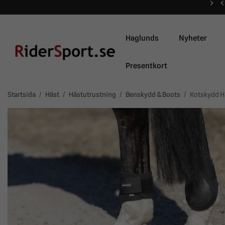
Haglunds
Nyheter
Presentkort
Startsida
/
Häst
/
Hästutrustning
/
Benskydd & Boots
/
Kotskydd H