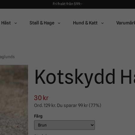
Fri frakt från 599:-
90 dagars öppet köp!
Alltid snabba leveranser!
Fri frakt från 599:-
90 dagars öppet köp!
Häst
Stall & Hage
Hund & Katt
Varumär
aglunds
Kotskydd H
30 kr
Ord.
129 kr
. Du sparar
99 kr
(
77
%)
Färg