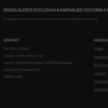
MISSA ALDRIG EXKLUSIVA KAMPANJER OCH UNIKA
De uppgifter du matar in kommer endast användas till våra nyhetsbrev.
KONTAKT
HANDLA
Tel: 0431-302040
Villkor
E-post: info@ridersport.se
Kontakta 
Adress: Tomtaholmsvägen 1, 269 41 Östra Karup
Mina favo
Ridersport in Sweden AB
Logga in
556953-6955
Hundsal
Återförsä