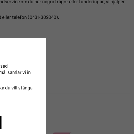
ndservice om du har några frågor eller funderingar, vi hjälper
 eller telefon (0431-302040).
ssad
mål samlar vi in
lka du vill stänga