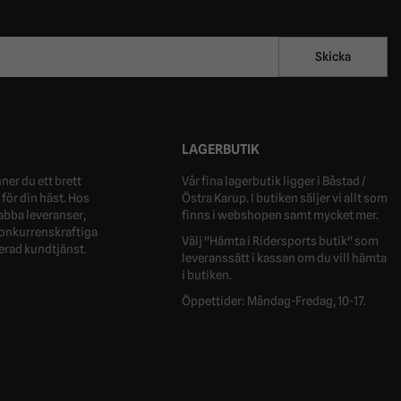
Skicka
LAGERBUTIK
ner du ett brett
Vår fina lagerbutik ligger i Båstad /
för din häst. Hos
Östra Karup. I butiken säljer vi allt som
nabba leveranser,
finns i webshopen samt mycket mer.
 konkurrenskraftiga
Välj "Hämta i Ridersports butik" som
erad kundtjänst.
leveranssätt i kassan om du vill hämta
i butiken.
Öppettider: Måndag-Fredag, 10-17.