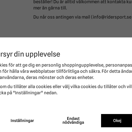
beställer! Du är alltid välkommen att kontakta ku
mer än gärna till.
Du når oss antingen via mail (info@ridersport.se)
RECENSIONER
rsyr din upplevelse
kies för att ge dig en personlig shoppingupplevelse, personanpa
för hålla våra webbplatser tillförlitliga och säkra. För detta ända
användarna, deras mönster och deras enheter.
om du tillåter alla cookies eller välj vilka cookies du tillåter och vi
cka på "Inställningar" nedan.
ANDRA KÖPTE ÄVEN
Endast
Inställningar
Okej
nödvändiga