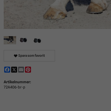
Spara som favorit
Facebook
X
Email
Pinterest
Artikelnummer:
72A406-br-p