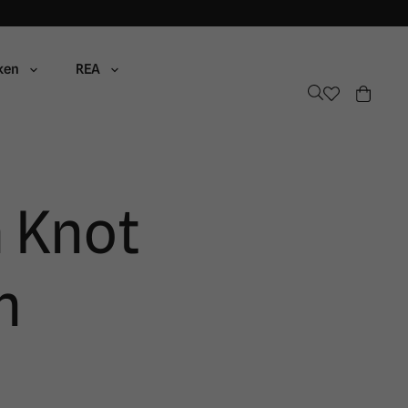
ken
REA
 Knot
n