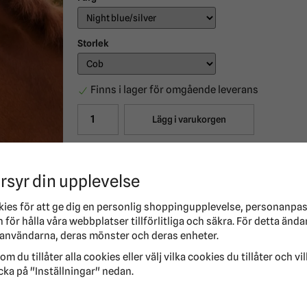
Storlek
Finns i lager för omgående leverans
Lägg i varukorgen
Produktbeskrivning:
Repgrimma från Waldhausen, perfekt vid träning
rsyr din upplevelse
marken. Repgrimman tillåter tydlig kommunikati
och en snabb eftergift.
kies för att ge dig en personlig shoppingupplevelse, personanpa
Repgrimma
för hålla våra webbplatser tillförlitliga och säkra. För detta ända
Optimal vid hantering från marken
användarna, deras mönster och deras enheter.
om du tillåter alla cookies eller välj vilka cookies du tillåter och vi
Material: 100 % polypropylene
cka på "Inställningar" nedan.