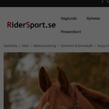
Haglunds
Nyheter
Presentkort
Startsida
/
Häst
/
Hästutrustning
/
Grimmor & Grimskaft
/
Repgri