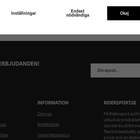
Endast
Inställningar
Okej
nödvändiga
 ERBJUDANDEN!
E-
postadress
INFORMATION
RIDERSPORT.SE
Om oss
På Ridersport.se fin
utbud av produkter 
oss
Nyhetsbrev
oss har du alltid s
flexibla betalsätt,
riter
Integritetspolicy
priser och en dedik