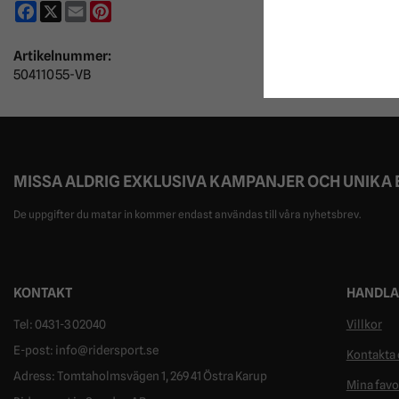
Facebook
X
Email
Pinterest
Artikelnummer:
50411055-VB
MISSA ALDRIG EXKLUSIVA KAMPANJER OCH UNIKA
De uppgifter du matar in kommer endast användas till våra nyhetsbrev.
KONTAKT
HANDLA
Tel: 0431-302040
Villkor
E-post: info@ridersport.se
Kontakta 
Adress: Tomtaholmsvägen 1, 269 41 Östra Karup
Mina favo