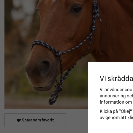
Vi skrädda
Vi använder coo
annonsering och 
information om 
Klicka på "Okej" 
av genom att kli
Spara som favorit