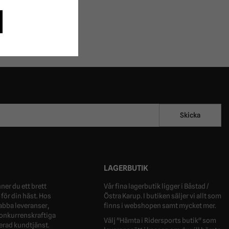
Skicka
LAGERBUTIK
ner du ett brett
Vår fina lagerbutik ligger i Båstad /
för din häst. Hos
Östra Karup. I butiken säljer vi allt som
nabba leveranser,
finns i webshopen samt mycket mer.
 konkurrenskraftiga
Välj "Hämta i Ridersports butik" som
erad kundtjänst.