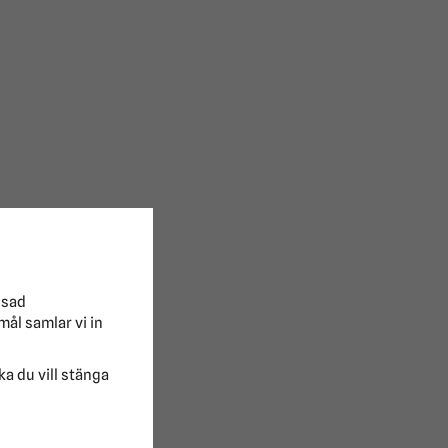
 och hantering från
on med små rörelser
ssad
mål samlar vi in
lka du vill stänga