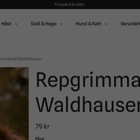
Fri frakt från 599:-
90 dagars öppet köp!
Alltid snabba leveranser!
Fri frakt från 599:-
Häst
Stall & Hage
Hund & Katt
Varumär
90 dagars öppet köp!
mma Knot Waldhausen
Repgrimma
Waldhause
79 kr
Färg