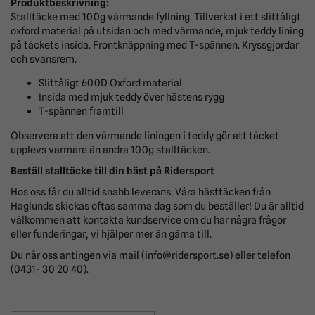
Produktbeskrivning:
Stalltäcke med 100g värmande fyllning. Tillverkat i ett slittåligt
oxford material på utsidan och med värmande, mjuk teddy lining
på täckets insida. Frontknäppning med T-spännen. Kryssgjordar
och svansrem.
Slittåligt 600D Oxford material
Insida med mjuk teddy över hästens rygg
T-spännen framtill
Observera att den värmande liningen i teddy gör att täcket
upplevs varmare än andra 100g stalltäcken.
Beställ stalltäcke till din häst på Ridersport
Hos oss får du alltid snabb leverans. Våra hästtäcken från
Haglunds skickas oftas samma dag som du beställer! Du är alltid
välkommen att kontakta kundservice om du har några frågor
eller funderingar, vi hjälper mer än gärna till.
Du når oss antingen via mail (info@ridersport.se) eller telefon
(0431- 30 20 40).