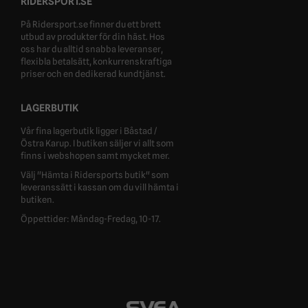
RIDERSPORT.SE
På Ridersport.se finner du ett brett
utbud av produkter för din häst. Hos
oss har du alltid snabba leveranser,
flexibla betalsätt, konkurrenskraftiga
priser och en dedikerad kundtjänst.
LAGERBUTIK
Vår fina lagerbutik ligger i Båstad /
Östra Karup. I butiken säljer vi allt som
finns i webshopen samt mycket mer.
Välj "Hämta i Ridersports butik" som
leveranssätt i kassan om du vill hämta i
butiken.
Öppettider: Måndag-Fredag, 10-17.