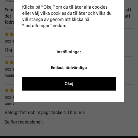
Rose Marie
Klicka på "Okej" om du tillåter alla cookies
Fantastiskt stalltäcke som är så himla fint och gosigt. Skönt att
eller välj vilka cookies du tillåter och vilka du
det inte fastnar spån som på fleecetäcken. Därför är det bra att
vill stänga av genom att klicka på
fodret inte är fleece. Storleken är perfekt.
"Inställningar" nedan.
2025-12-11
Fint men lite trångt runt bogarna
Inställningar
Endast nödvändiga
2025-12-10
Matilda
Okej
2025-11-15
Jannie
Väldigt fint och mysigt täcke till bra pris
Se fler recensioner...