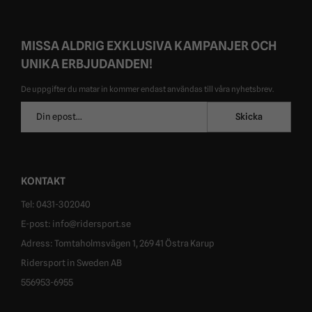
MISSA ALDRIG EXKLUSIVA KAMPANJER OCH
UNIKA ERBJUDANDEN!
De uppgifter du matar in kommer endast användas till våra nyhetsbrev.
E-
Skicka
postadress
KONTAKT
Tel: 0431-302040
E-post: info@ridersport.se
Adress: Tomtaholmsvägen 1, 269 41 Östra Karup
Ridersport in Sweden AB
556953-6955