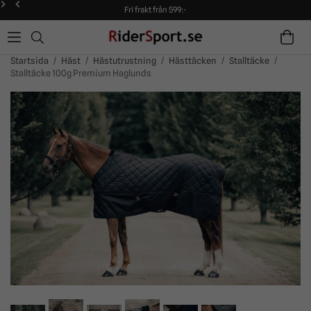
Fri frakt från 599:-
90 dagars öppet köp!
Alltid snabba leveranser!
Fri frakt från 599:-
90 dagars öppet köp!
Startsida
/
Häst
/
Hästutrustning
/
Hästtäcken
/
Stalltäcke
/
Stalltäcke 100g Premium Haglunds