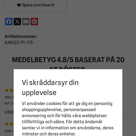
Spara som favorit
Facebook
X
Email
Pinterest
Artikelnummer:
KARI23-P1-115
MEDELBETYG
4.8
/5 BASERAT PÅ
20
ST RÖSTER.
Vi skräddarsyr din
upplevelse
2026-02-12
Vi använder cookies för att ge dig en personlig
Ref: Linnéa Haga
shoppingupplevelse, personanpassad
Väldigt fint täcke. Eventuellt lite trång över bogarna.
annonsering och för hålla våra webbplatser
tillförlitliga och säkra. För detta ändamål
samlar vi in information om användarna, deras
2026-01-18
mönster och deras enheter.