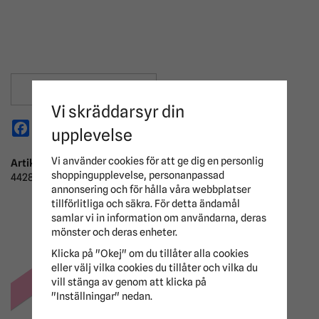
Spara som favorit
Vi skräddarsyr din
Facebook
X
Email
Pinterest
upplevelse
Vi använder cookies för att ge dig en personlig
Artikelnummer:
shoppingupplevelse, personanpassad
44280-120-55
annonsering och för hålla våra webbplatser
tillförlitliga och säkra. För detta ändamål
ANDRA KÖPTE ÄVEN
samlar vi in information om användarna, deras
mönster och deras enheter.
Klicka på "Okej" om du tillåter alla cookies
eller välj vilka cookies du tillåter och vilka du
-20%
vill stänga av genom att klicka på
"Inställningar" nedan.