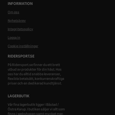
INFORMATION
Om oss
Nyhetsbrev
Integritetspolicy
Logga in
Cookie inställningar
RIDERSPORT.SE
På Ridersport.se finner du ett brett
utbud av produkter för din häst. Hos
oss har du alltid snabba leveranser,
flexibla betalsätt, konkurrenskraftiga
priser och en dedikerad kundtjänst.
LAGERBUTIK
Vår fina lagerbutik ligger i Båstad /
Östra Karup. I butiken säljer vi allt som
finns i webshopen samt mycket mer.