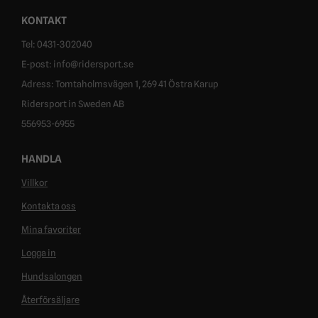
KONTAKT
Tel: 0431-302040
E-post: info@ridersport.se
Adress: Tomtaholmsvägen 1, 269 41 Östra Karup
Ridersport in Sweden AB
556953-6955
HANDLA
Villkor
Kontakta oss
Mina favoriter
Logga in
Hundsalongen
Återförsäljare