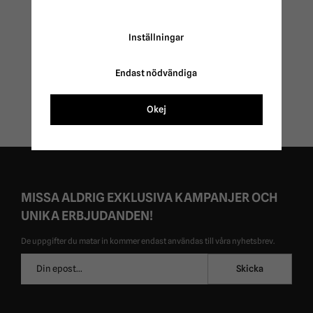
Stigbygel Flexcite
Inställningar
Sprenger
1 999 kr
Endast nödvändiga
2 499 kr
Okej
MISSA ALDRIG EXKLUSIVA KAMPANJER OCH
UNIKA ERBJUDANDEN!
De uppgifter du matar in kommer endast användas till våra nyhetsbrev.
E-
Skicka
postadress