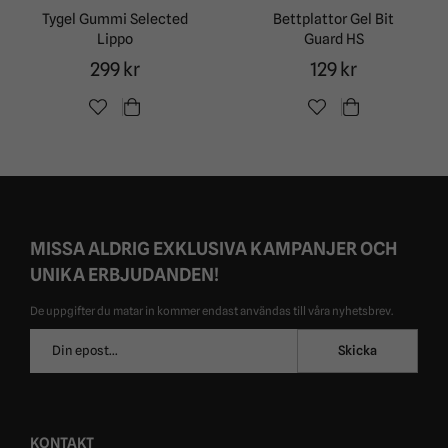
Tygel Gummi Selected
Bettplattor Gel Bit
Lippo
Guard HS
299 kr
129 kr
MISSA ALDRIG EXKLUSIVA KAMPANJER OCH
UNIKA ERBJUDANDEN!
De uppgifter du matar in kommer endast användas till våra nyhetsbrev.
E-
Skicka
postadress
KONTAKT