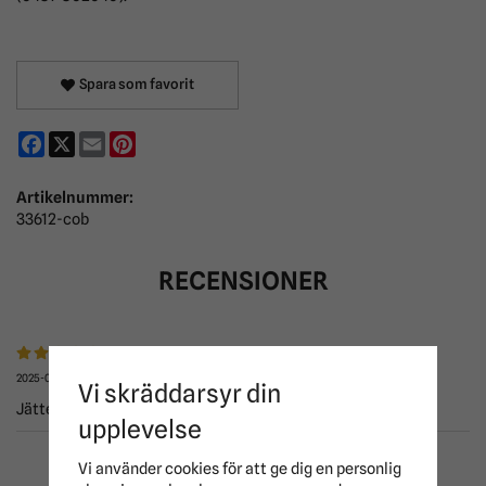
Spara som favorit
Facebook
X
Email
Pinterest
Artikelnummer:
33612-cob
RECENSIONER
2025-01-24
Vi skräddarsyr din
Jättebra
upplevelse
Vi använder cookies för att ge dig en personlig
ANDRA KÖPTE ÄVEN