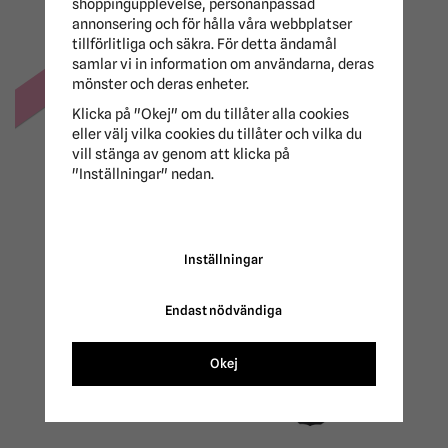
shoppingupplevelse, personanpassad
annonsering och för hålla våra webbplatser
tillförlitliga och säkra. För detta ändamål
samlar vi in information om användarna, deras
-50%
mönster och deras enheter.
Klicka på "Okej" om du tillåter alla cookies
eller välj vilka cookies du tillåter och vilka du
vill stänga av genom att klicka på
"Inställningar" nedan.
Lädergrimma GPC
Haglunds
Bogbreddare Lippo
350 kr
129 kr
699 kr
Inställningar
Endast nödvändiga
Okej