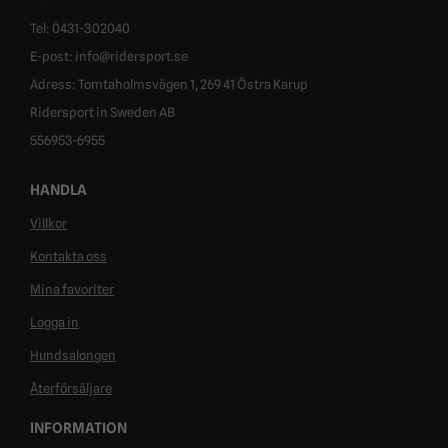
Tel: 0431-302040
E-post: info@ridersport.se
Adress: Tomtaholmsvägen 1, 269 41 Östra Karup
Ridersport in Sweden AB
556953-6955
HANDLA
Villkor
Kontakta oss
Mina favoriter
Logga in
Hundsalongen
Återförsäljare
INFORMATION