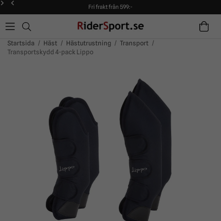
Fri frakt från 599:-
90 dagars öppet köp!
Alltid snabba leveranser!
Fri frakt från 599:-
90 dagars öppet köp!
Startsida
/
Häst
/
Hästutrustning
/
Transport
/
Transportskydd 4-pack Lippo