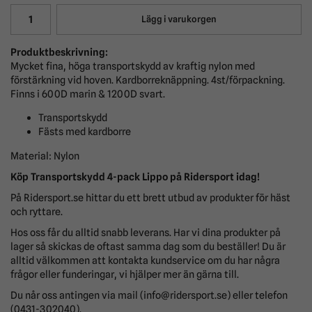
Lägg i varukorgen
Produktbeskrivning:
Mycket fina, höga transportskydd av kraftig nylon med
förstärkning vid hoven. Kardborreknäppning. 4st/förpackning.
Finns i 600D marin & 1200D svart.
Transportskydd
Fästs med kardborre
Material: Nylon
Köp Transportskydd 4-pack Lippo
på Ridersport idag!
På Ridersport.se hittar du ett brett utbud av produkter för häst
och ryttare.
Hos oss får du alltid snabb leverans. Har vi dina produkter på
lager så skickas de oftast samma dag som du beställer! Du är
alltid välkommen att kontakta kundservice om du har några
frågor eller funderingar, vi hjälper mer än gärna till.
Du når oss antingen via mail (info@ridersport.se) eller telefon
(0431-302040).