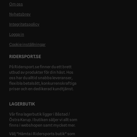
Om oss
Nyhetsbrev
Integritetspolicy
Logga in
Cookie inställningar
RIDERSPORT.SE
På Ridersport.se finner du ett brett
utbud av produkter för din häst. Hos
oss har du alltid snabba leveranser,
flexibla betalsätt, konkurrenskraftiga
priser och en dedikerad kundtjänst.
LAGERBUTIK
Vår fina lagerbutik ligger i Båstad /
Östra Karup. I butiken säljer vi allt som
finns i webshopen samt mycket mer.
Välj "Hämta i Ridersports butik" som