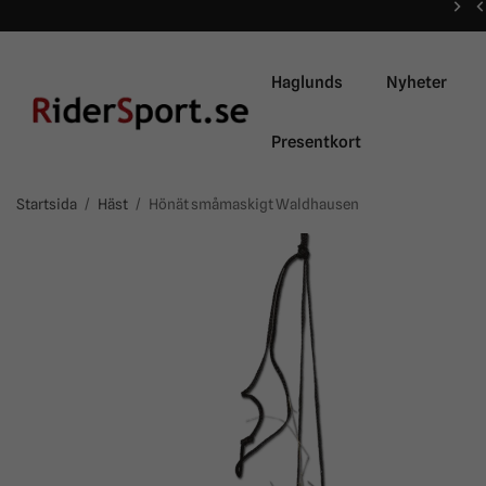
Haglunds
Nyheter
Presentkort
Startsida
/
Häst
/
Hönät småmaskigt Waldhausen