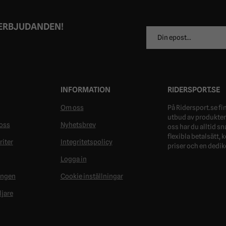
 ERBJUDANDEN!
E-
postadress
INFORMATION
RIDERSPORT.SE
Om oss
På Ridersport.se fin
utbud av produkter 
oss
Nyhetsbrev
oss har du alltid s
flexibla betalsätt,
riter
Integritetspolicy
priser och en dedik
Logga in
ongen
Cookie inställningar
ljare