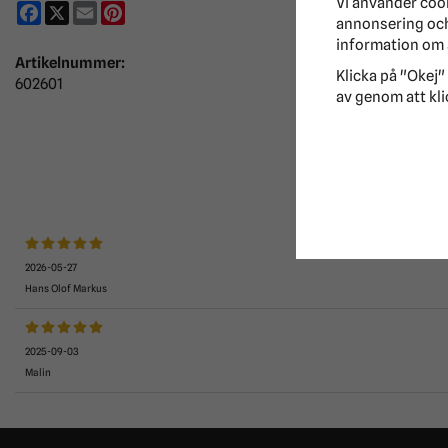
Vi använder coo
Facebook
X
Email
Pinterest
annonsering och 
information om 
Artikelnummer:
Klicka på "Okej" 
602601
av genom att kli
MEDE
2026-05-27
Hans Olof Markus
2025-09-03
Malin