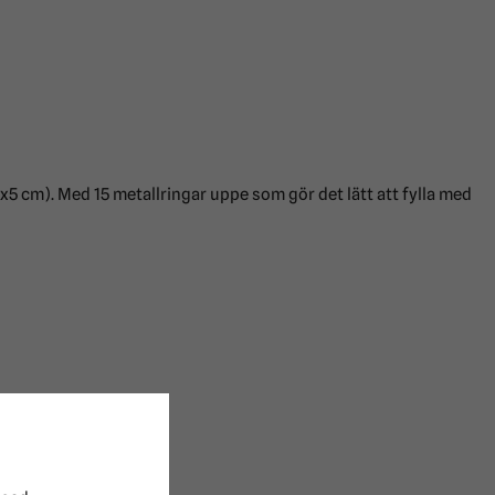
x5 cm). Med 15 metallringar uppe som gör det lätt att fylla med