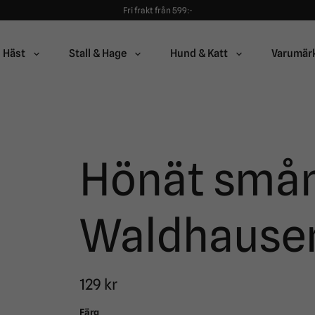
Fri frakt från 599:-
90 dagars öppet köp!
Alltid snabba leveranser!
Fri frakt från 599:-
Häst
Stall & Hage
Hund & Katt
Varumär
90 dagars öppet köp!
Hönät små
Waldhause
129 kr
Färg