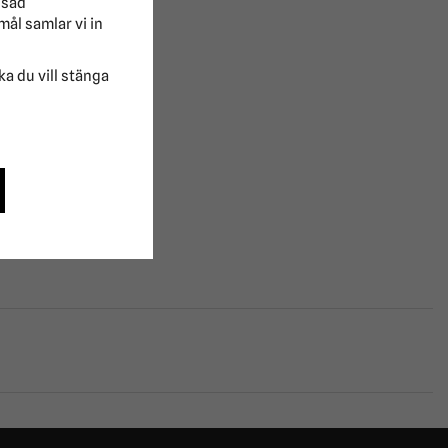
ssad
mål samlar vi in
lka du vill stänga
ÖSTER.