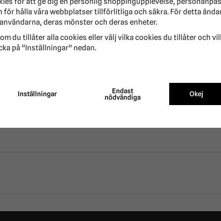
kies för att ge dig en personlig shoppingupplevelse, personanpa
för hålla våra webbplatser tillförlitliga och säkra. För detta ända
användarna, deras mönster och deras enheter.
om du tillåter alla cookies eller välj vilka cookies du tillåter och vi
cka på "Inställningar" nedan.
LBETYG
5
/5 BASERAT PÅ
2
ST R
Endast
Inställningar
Okej
nödvändiga