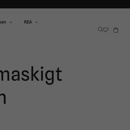
ken
REA
maskigt
n