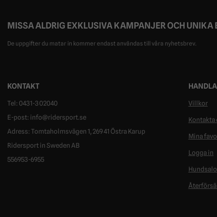
MISSA ALDRIG EXKLUSIVA KAMPANJER OCH UNIKA
De uppgifter du matar in kommer endast användas till våra nyhetsbrev.
KONTAKT
HANDLA
Tel: 0431-302040
Villkor
E-post: info@ridersport.se
Kontakta 
Adress: Tomtaholmsvägen 1, 269 41 Östra Karup
Mina favo
Ridersport in Sweden AB
Logga in
556953-6955
Hundsal
Återförsä