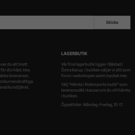
Skicka
LAGERBUTIK
ner du ett brett
Vår fina lagerbutik ligger i Båstad /
för din häst. Hos
Östra Karup. I butiken säljer vi allt som
nabba leveranser,
finns i webshopen samt mycket mer.
 konkurrenskraftiga
Välj "Hämta i Ridersports butik" som
erad kundtjänst.
leveranssätt i kassan om du vill hämta
i butiken.
Öppettider: Måndag-Fredag, 10-17.