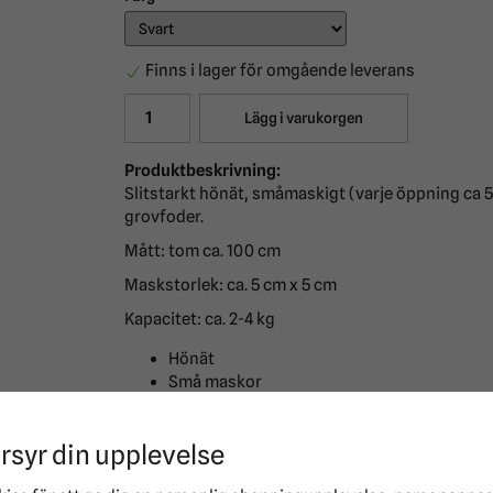
Finns i lager för omgående leverans
Lägg i varukorgen
Produktbeskrivning:
Slitstarkt hönät, småmaskigt (varje öppning ca 5
grovfoder.
Mått: tom ca. 100 cm
Maskstorlek: ca. 5 cm x 5 cm
Kapacitet: ca. 2-4 kg
Hönät
Små maskor
Finmaskigt
rsyr din upplevelse