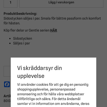
Lägg i varukorgen
Produktbeskrivning:
Sidostycken säljes i par. Smala för bättre passform och komfort
för hästen.
Köp fler delar ur Gentle serien
HÄR
Sidostycken
Säljes i par
Vi skräddarsyr din
Spara som favorit
upplevelse
Facebook
X
Email
Pinterest
Vi använder cookies för att ge dig en personlig
shoppingupplevelse, personanpassad
annonsering och för hålla våra webbplatser
Artikelnummer:
tillförlitliga och säkra. För detta ändamål
800304001
samlar vi in information om användarna, deras