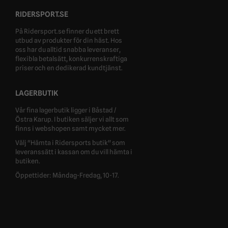
RIDERSPORT.SE
På Ridersport.se finner du ett brett
utbud av produkter för din häst. Hos
oss har du alltid snabba leveranser,
flexibla betalsätt, konkurrenskraftiga
priser och en dedikerad kundtjänst.
LAGERBUTIK
Vår fina lagerbutik ligger i Båstad /
Östra Karup. I butiken säljer vi allt som
finns i webshopen samt mycket mer.
Välj "Hämta i Ridersports butik" som
leveranssätt i kassan om du vill hämta i
butiken.
Öppettider: Måndag-Fredag, 10-17.