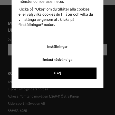
mönster och deras enheter.
Klicka på "Okej" om du tillåter alla cookies
eller välj vilka cookies du tillåter och vilka du
vill stänga av genom att klicka på
MISSA ALDRIG EXKLUSIVA KAMPANJER OCH
"Inställningar" nedan.
UNIKA ERBJUDANDEN!
De uppgifter du matar in kommer endast användas till våra nyhetsbrev.
E-
Inställningar
Skicka
postadress
Endast nödvändiga
KONTAKT
Okej
Tel: 0431-302040
E-post: info@ridersport.se
Adress: Tomtaholmsvägen 1, 269 41 Östra Karup
Ridersport in Sweden AB
556953-6955