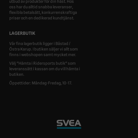
utbud av produkter för din häst. Hos
oss har du alltid snabba leveranser,
flexibla betalsätt, konkurrenskraftiga
priser och en dedikerad kundtjänst.
LAGERBUTIK
Vår fina lagerbutik ligger i Båstad /
Östra Karup. I butiken säljer vi allt som
finns i webshopen samt mycket mer.
Välj "Hämta i Ridersports butik" som
leveranssätt i kassan om du vill hämta i
butiken.
Öppettider: Måndag-Fredag, 10-17.