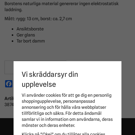
Borstens naturliga material genererar ingen elektrostatisk
laddning.
Mått: rygg: 13 cm, borst: ca. 2,7 cm
Ansiktsborste
Ger glans
Tar bort damm
Spara som favorit
Vi skräddarsyr din
Facebook
X
Email
Pinterest
upplevelse
Vi använder cookies för att ge dig en personlig
Artikelnummer:
shoppingupplevelse, personanpassad
3874313
annonsering och för hålla våra webbplatser
tillförlitliga och säkra. För detta ändamål
samlar vi in information om användarna, deras
mönster och deras enheter.
Klicka på "Okej" om du tillåter alla cookies