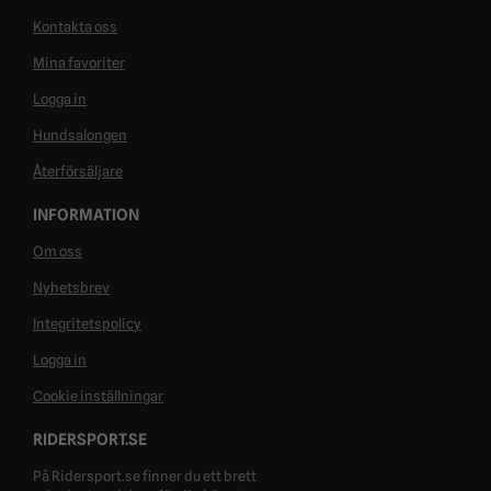
Kontakta oss
Mina favoriter
Logga in
Hundsalongen
Återförsäljare
INFORMATION
Om oss
Nyhetsbrev
Integritetspolicy
Logga in
Cookie inställningar
RIDERSPORT.SE
På Ridersport.se finner du ett brett