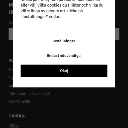
MISSA ALDRIG EXKLUSIVA KAMPANJER OCH
eller välj vilka cookies du tillåter och vilka du
vill stänga av genom att klicka på
UNIKA ERBJUDANDEN!
"Inställningar" nedan.
De uppgifter du matar in kommer endast användas till våra nyhetsbrev.
E-
Skicka
postadress
Inställningar
Endast nödvändiga
KONTAKT
Tel: 0431-302040
Okej
E-post: info@ridersport.se
Adress: Tomtaholmsvägen 1, 269 41 Östra Karup
Ridersport in Sweden AB
556953-6955
HANDLA
Villkor