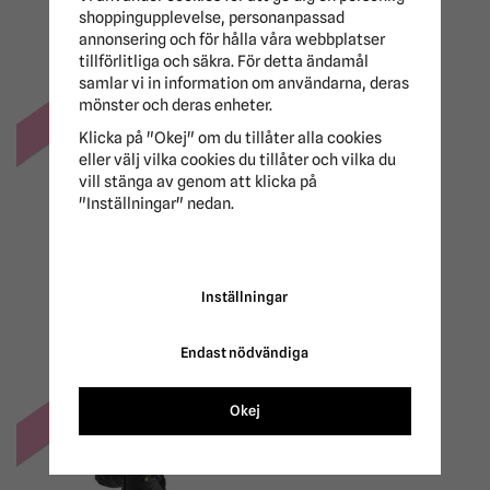
shoppingupplevelse, personanpassad
ANDRA KÖPTE ÄVEN
annonsering och för hålla våra webbplatser
tillförlitliga och säkra. För detta ändamål
samlar vi in information om användarna, deras
-20%
-20%
mönster och deras enheter.
Klicka på "Okej" om du tillåter alla cookies
eller välj vilka cookies du tillåter och vilka du
vill stänga av genom att klicka på
"Inställningar" nedan.
Benskydd Oxi-Zone
Leather Food 500ml
Arma Shires
Luxe
711 kr
215 kr
889 kr
269 kr
Inställningar
Endast nödvändiga
-20%
Okej