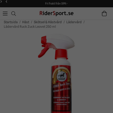
Fri frakt från 599:-
90 dagars öppet köp!
Alltid snabba leveranser!
Fri frakt från 599:-
90 dagars öppet köp!
Startsida
/
Häst
/
Skötsel & Hästvård
/
Lädervård
/
Lädervård Ruck Zuck Leovet 250 ml