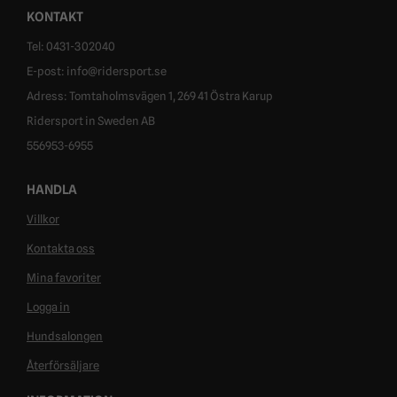
KONTAKT
Tel: 0431-302040
E-post: info@ridersport.se
Adress: Tomtaholmsvägen 1, 269 41 Östra Karup
Ridersport in Sweden AB
556953-6955
HANDLA
Villkor
Kontakta oss
Mina favoriter
Logga in
Hundsalongen
Återförsäljare