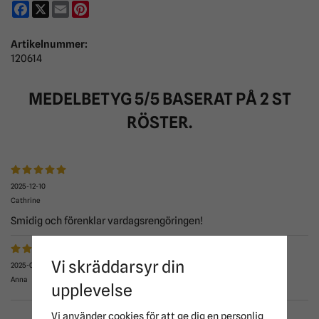
Facebook
X
Email
Pinterest
Artikelnummer:
120614
MEDELBETYG
5
/5 BASERAT PÅ
2
ST
RÖSTER.
2025-12-10
Cathrine
Smidig och förenklar vardagsrengöringen!
Vi skräddarsyr din
2025-07-18
Anna
upplevelse
Vi använder cookies för att ge dig en personlig