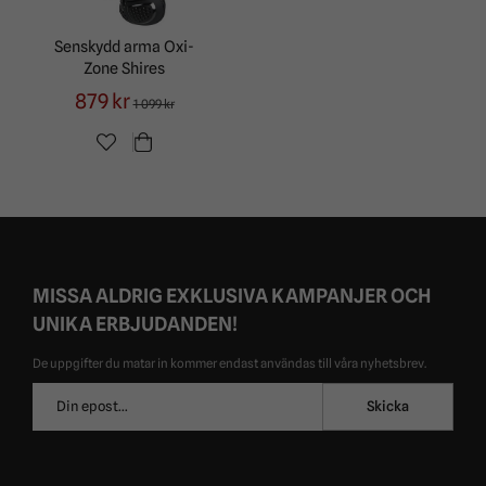
Senskydd arma Oxi-
Zone Shires
879 kr
1 099 kr
MISSA ALDRIG EXKLUSIVA KAMPANJER OCH
UNIKA ERBJUDANDEN!
De uppgifter du matar in kommer endast användas till våra nyhetsbrev.
E-
Skicka
postadress