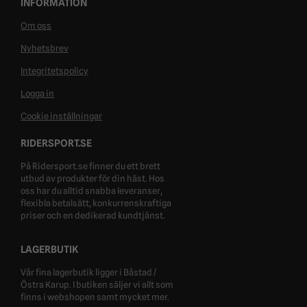
INFORMATION
Om oss
Nyhetsbrev
Integritetspolicy
Logga in
Cookie inställningar
RIDERSPORT.SE
På Ridersport.se finner du ett brett
utbud av produkter för din häst. Hos
oss har du alltid snabba leveranser,
flexibla betalsätt, konkurrenskraftiga
priser och en dedikerad kundtjänst.
LAGERBUTIK
Vår fina lagerbutik ligger i Båstad /
Östra Karup. I butiken säljer vi allt som
finns i webshopen samt mycket mer.