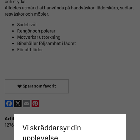
och styrka.
Alldeles utmärkt att använda på handväskor, läderskärp, sadlar,
resväskor och möbler.
Sadeltvål
Rengör och polerar
Motverkar uttorkning
Bibehåller följsamhet i lädret
För allt läder
Spara som favorit
Facebook
X
Email
Pinterest
Artikelnummer:
1276
Vi skräddarsyr din
upplevelse