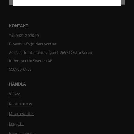
KONTAKT
Tel: 0431-302040
E-post: info@ridersport.se
Adress: Tomtaholmsvägen 1, 269 41 Östra Karup
Ridersport in Sweden AB
556953-6955
HANDLA
Villkor
Kontakta oss
Mina favoriter
Logga in
Hundsalongen