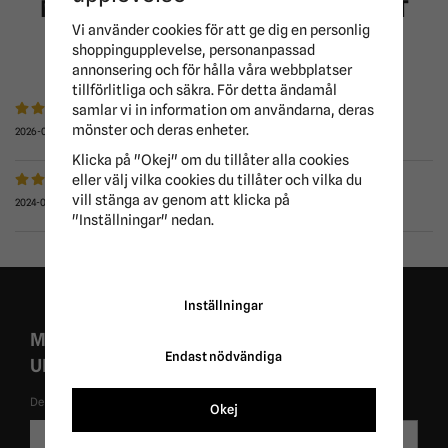
MEDELBETYG
5
/5 BASERAT PÅ
2
ST
Vi använder cookies för att ge dig en personlig
RÖSTER.
shoppingupplevelse, personanpassad
annonsering och för hålla våra webbplatser
tillförlitliga och säkra. För detta ändamål
samlar vi in information om användarna, deras
mönster och deras enheter.
2026-01-16
Klicka på "Okej" om du tillåter alla cookies
eller välj vilka cookies du tillåter och vilka du
vill stänga av genom att klicka på
2024-06-13
"Inställningar" nedan.
Inställningar
MISSA ALDRIG EXKLUSIVA KAMPANJER OCH
Endast nödvändiga
UNIKA ERBJUDANDEN!
De uppgifter du matar in kommer endast användas till våra nyhetsbrev.
Okej
E-
Skicka
postadress