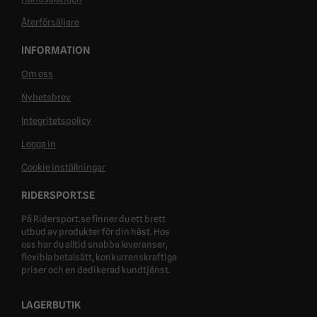
Återförsäljare
INFORMATION
Om oss
Nyhetsbrev
Integritetspolicy
Logga in
Cookie inställningar
RIDERSPORT.SE
På Ridersport.se finner du ett brett
utbud av produkter för din häst. Hos
oss har du alltid snabba leveranser,
flexibla betalsätt, konkurrenskraftiga
priser och en dedikerad kundtjänst.
LAGERBUTIK