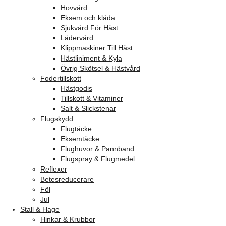
Hovvård
Eksem och klåda
Sjukvård För Häst
Lädervård
Klippmaskiner Till Häst
Hästliniment & Kyla
Övrig Skötsel & Hästvård
Fodertillskott
Hästgodis
Tillskott & Vitaminer
Salt & Slickstenar
Flugskydd
Flugtäcke
Eksemtäcke
Flughuvor & Pannband
Flugspray & Flugmedel
Reflexer
Betesreducerare
Föl
Jul
Stall & Hage
Hinkar & Krubbor