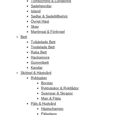
Tömkörning & Longering
Sadelgjordar
Island
Sadlar & Sadeltillbehör
Övrigt Häst
Skav
Martingal & Förbygel
Bett
Tvådelade Bett
Tredelade Bett
Raka Bett
Hackamore
Gummibett
Kandar
Skötsel & Hästvård
Ryktsaker
Borstar
Ryktväskor & Ryktlådor
Svampar & Skrapor
Man & Fläta
Päls & Hudvård
Hästschampo
Pälsglans