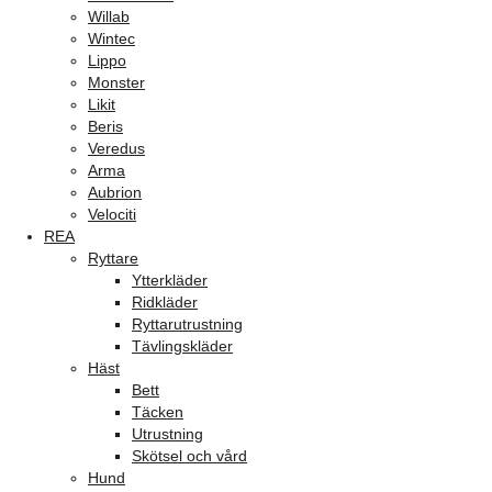
Willab
Wintec
Lippo
Monster
Likit
Beris
Veredus
Arma
Aubrion
Velociti
REA
Ryttare
Ytterkläder
Ridkläder
Ryttarutrustning
Tävlingskläder
Häst
Bett
Täcken
Utrustning
Skötsel och vård
Hund