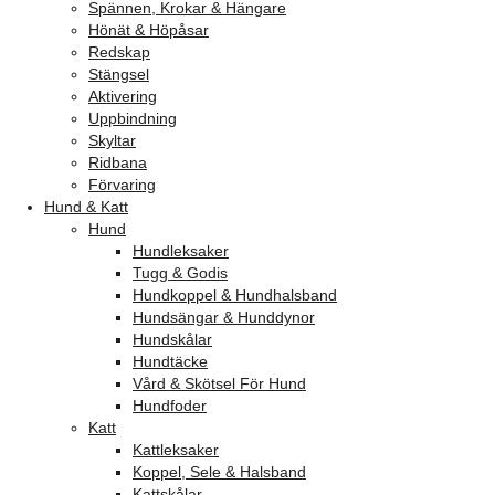
Spännen, Krokar & Hängare
Hönät & Höpåsar
Redskap
Stängsel
Aktivering
Uppbindning
Skyltar
Ridbana
Förvaring
Hund & Katt
Hund
Hundleksaker
Tugg & Godis
Hundkoppel & Hundhalsband
Hundsängar & Hunddynor
Hundskålar
Hundtäcke
Vård & Skötsel För Hund
Hundfoder
Katt
Kattleksaker
Koppel, Sele & Halsband
Kattskålar