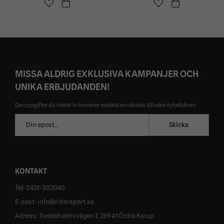
MISSA ALDRIG EXKLUSIVA KAMPANJER OCH
UNIKA ERBJUDANDEN!
De uppgifter du matar in kommer endast användas till våra nyhetsbrev.
E-
Skicka
postadress
KONTAKT
Tel: 0431-302040
E-post: info@ridersport.se
Adress: Tomtaholmsvägen 1, 269 41 Östra Karup