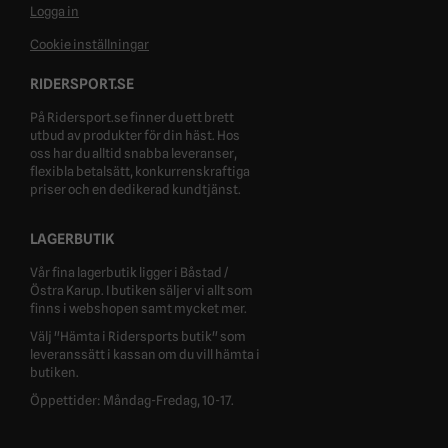
Logga in
Cookie inställningar
RIDERSPORT.SE
På Ridersport.se finner du ett brett
utbud av produkter för din häst. Hos
oss har du alltid snabba leveranser,
flexibla betalsätt, konkurrenskraftiga
priser och en dedikerad kundtjänst.
LAGERBUTIK
Vår fina lagerbutik ligger i Båstad /
Östra Karup. I butiken säljer vi allt som
finns i webshopen samt mycket mer.
Välj "Hämta i Ridersports butik" som
leveranssätt i kassan om du vill hämta i
butiken.
Öppettider: Måndag-Fredag, 10-17.