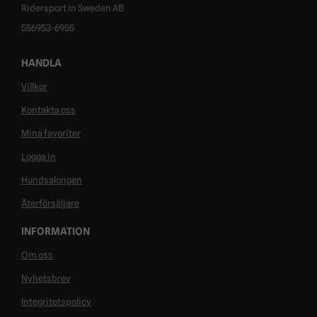
Ridersport in Sweden AB
556953-6955
HANDLA
Villkor
Kontakta oss
Mina favoriter
Logga in
Hundsalongen
Återförsäljare
INFORMATION
Om oss
Nyhetsbrev
Integritetspolicy