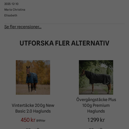
2025-12-10
Maria Christina
Elisabeth
Se fler recensioner...
UTFORSKA FLER ALTERNATIV
Övergångstäcke Plus
Vintertäcke 200g New
100g Premium
Basic 2.0 Haglunds
Haglunds
450 kr
1 299 kr
899 kr