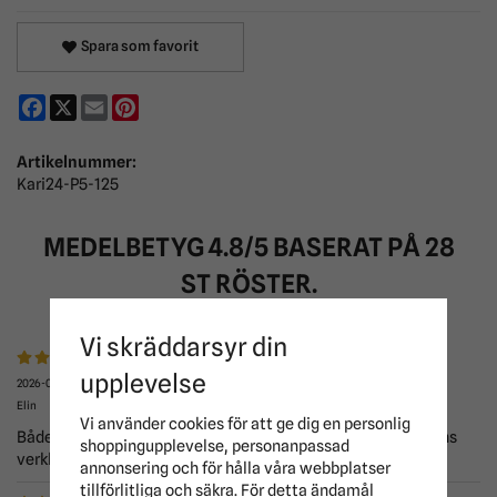
Spara som favorit
Facebook
X
Email
Pinterest
Artikelnummer:
Kari24-P5-125
MEDELBETYG
4.8
/5 BASERAT PÅ
28
ST RÖSTER.
Vi skräddarsyr din
upplevelse
2026-03-25
Elin
Vi använder cookies för att ge dig en personlig
Både snyggt och funktionellt! Så nöjd med detta täcke. Känns
shoppingupplevelse, personanpassad
verkligen att det är en premium-modell.
annonsering och för hålla våra webbplatser
tillförlitliga och säkra. För detta ändamål