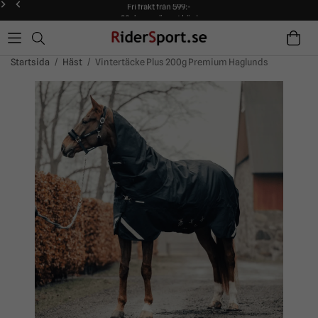
Fri frakt från 599:-
90 dagars öppet köp!
Alltid snabba leveranser!
Fri frakt från 599:-
90 dagars öppet köp!
Startsida
/
Häst
/
Vintertäcke Plus 200g Premium Haglunds