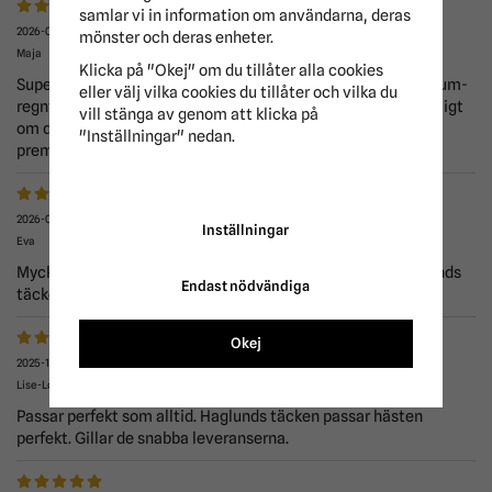
samlar vi in information om användarna, deras
2026-02-03
mönster och deras enheter.
Maja
Klicka på "Okej" om du tillåter alla cookies
Superfint rejält täcke! Ser dock exakt likadant ut som premium-
eller välj vilka cookies du tillåter och vilka du
regntäcket vi köpte för ett litet tag sen, så det hade varit roligt
vill stänga av genom att klicka på
om det fanns flera färger att välja mellan i dessa
"Inställningar" nedan.
premiumtäckena :)
2026-01-08
Inställningar
Eva
Mycket bra kvalitet och passform. Ska bara köpa från Haglunds
Endast nödvändiga
täcken om jag behöver nytt täcke.
Okej
2025-12-11
Lise-Lott
Passar perfekt som alltid. Haglunds täcken passar hästen
perfekt. Gillar de snabba leveranserna.