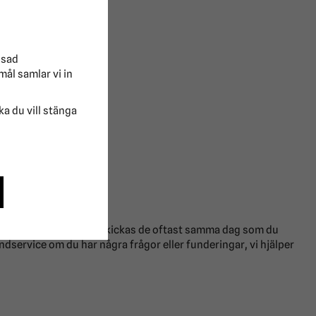
ssad
mål samlar vi in
lka du vill stänga
 på Ridersport idag!
a produkter på lager så skickas de oftast samma dag som du
ndservice om du har några frågor eller funderingar, vi hjälper