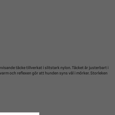
isande täcke tillverkat i slitstark nylon. Täcket är justerbart i
varm och reflexen gör att hunden syns väl i mörker. Storleken