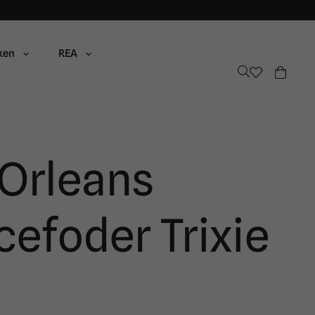
ken
REA
Orleans
cefoder Trixie