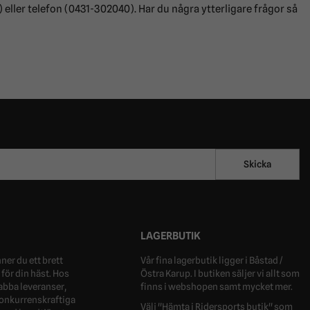
 eller telefon (0431-302040). Har du några ytterligare frågor så
Skicka
LAGERBUTIK
ner du ett brett
Vår fina lagerbutik ligger i Båstad /
för din häst. Hos
Östra Karup. I butiken säljer vi allt som
nabba leveranser,
finns i webshopen samt mycket mer.
 konkurrenskraftiga
Välj "Hämta i Ridersports butik" som