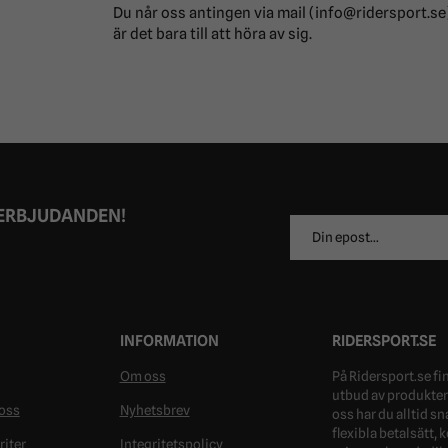
Du når oss antingen via mail (info@ridersport.se)
är det bara till att höra av sig.
 ERBJUDANDEN!
E-
postadress
INFORMATION
RIDERSPORT.SE
Om oss
På Ridersport.se fin
utbud av produkter 
oss
Nyhetsbrev
oss har du alltid s
flexibla betalsätt,
riter
Integritetspolicy