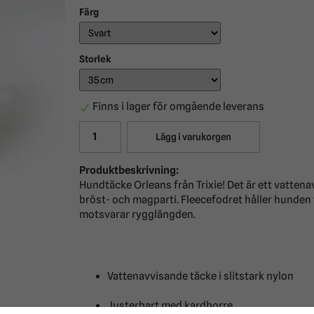
Färg
Storlek
Finns i lager för omgående leverans
Lägg i varukorgen
Produktbeskrivning:
Hundtäcke Orleans från Trixie! Det är ett vattenavv
bröst- och magparti. Fleecefodret håller hunden 
motsvarar rygglängden.
Vattenavvisande täcke i slitstark nylon
Justerbart med kardborre