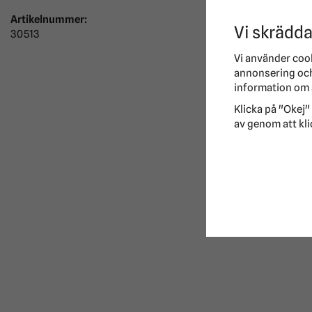
Artikelnummer:
Vi skrädda
30513
Vi använder coo
annonsering och 
information om 
Klicka på "Okej" 
av genom att kli