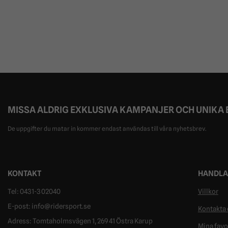
MISSA ALDRIG EXKLUSIVA KAMPANJER OCH UNIKA
De uppgifter du matar in kommer endast användas till våra nyhetsbrev.
KONTAKT
HANDLA
Tel: 0431-302040
Villkor
E-post: info@ridersport.se
Kontakta 
Adress: Tomtaholmsvägen 1, 269 41 Östra Karup
Mina favo