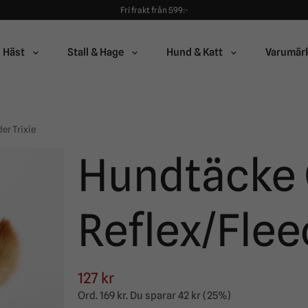
Fri frakt från 599:-
90 dagars öppet köp!
Alltid snabba leveranser!
Fri frakt från 599:-
Häst
Stall & Hage
Hund & Katt
Varumär
90 dagars öppet köp!
er Trixie
Hundtäcke 
Reflex/Flee
127 kr
Ord.
169 kr
. Du sparar
42 kr
(
25
%)