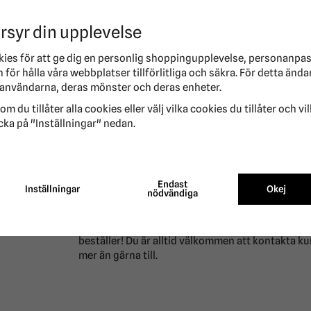
Fleece fodrat
rsyr din upplevelse
Reflexer
kies för att ge dig en personlig shoppingupplevelse, personanpa
för hålla våra webbplatser tillförlitliga och säkra. För detta ända
användarna, deras mönster och deras enheter.
om du tillåter alla cookies eller välj vilka cookies du tillåter och vi
cka på "Inställningar" nedan.
Köp Hundtäcke Orleans Reflex/Fleecefoder Trixie
Endast
Inställningar
Okej
nödvändiga
Hos oss får du alltid snabb leverans. Har vi din
beställer! Du är alltid välkommen att kontakta ku
mer än gärna till.