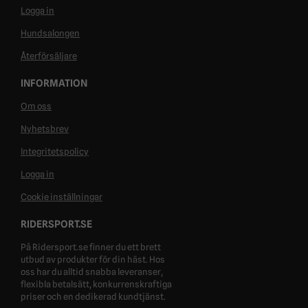
Logga in
Hundsalongen
Återförsäljare
INFORMATION
Om oss
Nyhetsbrev
Integritetspolicy
Logga in
Cookie inställningar
RIDERSPORT.SE
På Ridersport.se finner du ett brett
utbud av produkter för din häst. Hos
oss har du alltid snabba leveranser,
flexibla betalsätt, konkurrenskraftiga
priser och en dedikerad kundtjänst.