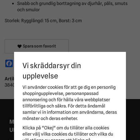
Snabb och grundlig borttagning av djurhår, päls, smuts
och smulor
Storlek: Rygglängd: 15 cm, Borst: 3 cm
Spara som favorit
Facebook
X
Email
Pinterest
Vi skräddarsyr din
upplevelse
Artikelnummer:
3840300
Vi använder cookies för att ge dig en personlig
shoppingupplevelse, personanpassad
annonsering och för hålla våra webbplatser
tillförlitliga och säkra. För detta ändamål
samlar vi in information om användarna, deras
mönster och deras enheter.
MISSA ALDRIG EXKLUSIVA KAMPANJER OCH
Klicka på "Okej" om du tillåter alla cookies
UNIKA ERBJUDANDEN!
eller välj vilka cookies du tillåter och vilka du