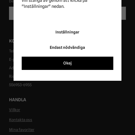
vill stänga av genom att klicka på
De uppgifter du matar in kommer endast användas till våra nyhetsbrev.
"Inställningar" nedan.
E-
Skicka
postadress
Inställningar
KONTAKT
Endast nödvändiga
Tel: 0431-302040
E-post: info@ridersport.se
Okej
Adress: Tomtaholmsvägen 1, 269 41 Östra Karup
Ridersport in Sweden AB
556953-6955
HANDLA
Villkor
Kontakta oss
Mina favoriter