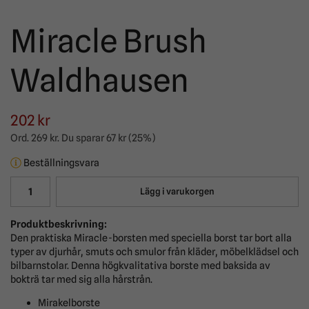
Miracle Brush
Waldhausen
202 kr
Ord.
269 kr
. Du sparar
67 kr
(
25
%)
Beställningsvara
Lägg i varukorgen
Produktbeskrivning:
Den praktiska Miracle-borsten med speciella borst tar bort alla
typer av djurhår, smuts och smulor från kläder, möbelklädsel och
bilbarnstolar. Denna högkvalitativa borste med baksida av
bokträ tar med sig alla hårstrån.
Mirakelborste