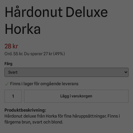
Hårdonut Deluxe
Horka
28 kr
Ord.
55 kr
. Du sparar
27 kr
(
49
%)
Färg
Finns i lager för omgående leverans
Lägg i varukorgen
Produktbeskrivning:
Hårdonut deluxe från Horka för fina håruppsättningar. Finns i
färgerna brun, svart och blond.