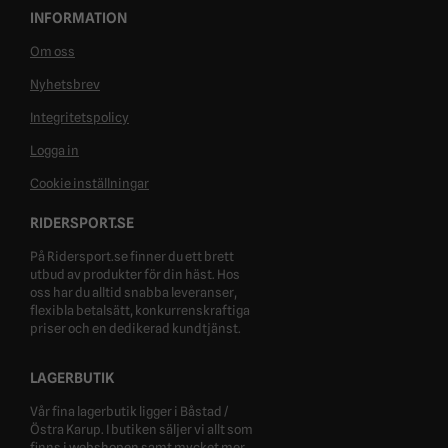
INFORMATION
Om oss
Nyhetsbrev
Integritetspolicy
Logga in
Cookie inställningar
RIDERSPORT.SE
På Ridersport.se finner du ett brett
utbud av produkter för din häst. Hos
oss har du alltid snabba leveranser,
flexibla betalsätt, konkurrenskraftiga
priser och en dedikerad kundtjänst.
LAGERBUTIK
Vår fina lagerbutik ligger i Båstad /
Östra Karup. I butiken säljer vi allt som
finns i webshopen samt mycket mer.