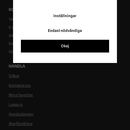
KONTAKT
Inställningar
Tel: 0431-302040
E-post: info@ridersport.se
Endast nödvändiga
Adress: Tomtaholmsvägen 1, 269 41 Östra Karup
Ridersport in Sweden AB
Okej
556953-6955
HANDLA
Villkor
Kontakta oss
Mina favoriter
Logga in
Hundsalongen
Återförsäljare