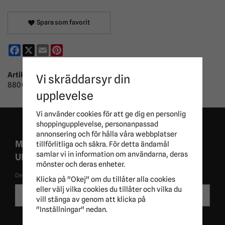
Spara som favorit
Facebook
X
Email
Pinterest
Artikelnummer:
Vi skräddarsyr din
880012-2
upplevelse
Vi använder cookies för att ge dig en personlig
shoppingupplevelse, personanpassad
annonsering och för hålla våra webbplatser
MISSA ALDRIG EXKLUSIVA KAMPANJER OCH
tillförlitliga och säkra. För detta ändamål
samlar vi in information om användarna, deras
UNIKA ERBJUDANDEN!
mönster och deras enheter.
De uppgifter du matar in kommer endast användas till våra nyhetsbrev.
Klicka på "Okej" om du tillåter alla cookies
E-
eller välj vilka cookies du tillåter och vilka du
Skicka
postadress
vill stänga av genom att klicka på
"Inställningar" nedan.