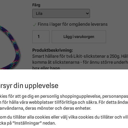
Färg
Finns i lager för omgående leverans
Lägg i varukorgen
Produktbeskrivning:
Smart hållare för två Likit-slickstenar a 250g. H
komma åt slickstenarna - för ännu större underhå
box eller hage.
Rep ingår för att hänga upp, samt karbinhake för 
rsyr din upplevelse
OBS! Slickstenar säljes separat.
kies för att ge dig en personlig shoppingupplevelse, personanpa
Hållare för likit-slickstenar
för hålla våra webbplatser tillförlitliga och säkra. För detta ända
Undehåller din häst
användarna, deras mönster och deras enheter.
Hästleksak
om du tillåter alla cookies eller välj vilka cookies du tillåter och vi
Shoppa på Ridersport idag!
cka på "Inställningar" nedan.
Hos oss får du alltid snabb leverans. Har vi din