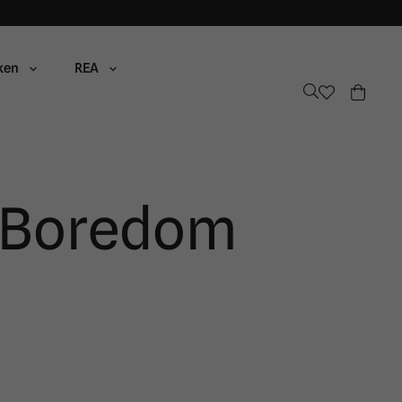
ken
REA
 Boredom