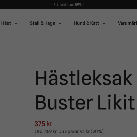
Fri frakt från 599:-
90 dagars öppet köp!
Alltid snabba leveranser!
Fri frakt från 599:-
Häst
Stall & Hage
Hund & Katt
Varumär
90 dagars öppet köp!
Hästleksak
Buster Likit
375 kr
Ord.
469 kr
. Du sparar
94 kr
(
20
%)