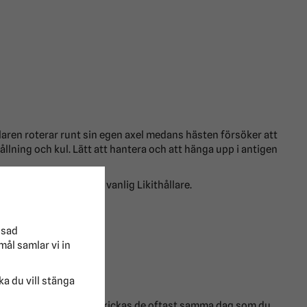
ållaren roterar runt sin egen axel medans hästen försöker att
llning och kul. Lätt att hantera och att hänga upp i antigen
att kombinera med en vanlig Likithållare.
ssad
mål samlar vi in
lka du vill stänga
a produkter på lager så skickas de oftast samma dag som du