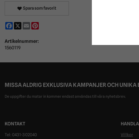
Spara som favorit
Facebook
X
Email
Pinterest
Artikelnummer:
1560119
MISSA ALDRIG EXKLUSIVA KAMPANJER OCH UNIKA
De uppgifter du matar in kommer endast användas till våra nyhetsbrev.
KONTAKT
HANDLA
Tel: 0431-302040
Villkor