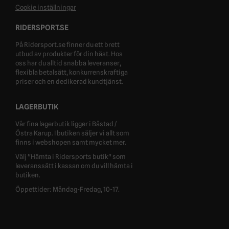
Cookie inställningar
RIDERSPORT.SE
På Ridersport.se finner du ett brett
utbud av produkter för din häst. Hos
oss har du alltid snabba leveranser,
flexibla betalsätt, konkurrenskraftiga
priser och en dedikerad kundtjänst.
LAGERBUTIK
Vår fina lagerbutik ligger i Båstad /
Östra Karup. I butiken säljer vi allt som
finns i webshopen samt mycket mer.
Välj "Hämta i Ridersports butik" som
leveranssätt i kassan om du vill hämta i
butiken.
Öppettider: Måndag-Fredag, 10-17.