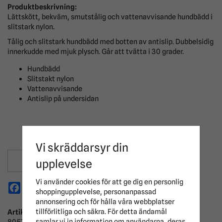
Produktbeskrivning:
Lättskött, bekväm, smutstålig och vattenavvisande hundbädd i
slitstark nylon.
Tålig och slitstark hundbädd med botten av antislip. Dubbelsidig
innerkudde med mjuk plysch. Går att tvätta i 30 grader.
Hundbädd
Slitstakt nylon
Vattenavvisande
Antislip på undersidan
Vi skräddarsyr din
Spara som favorit
upplevelse
Vi använder cookies för att ge dig en personlig
Facebook
X
Email
Pinterest
shoppingupplevelse, personanpassad
annonsering och för hålla våra webbplatser
tillförlitliga och säkra. För detta ändamål
Artikelnummer:
samlar vi in information om användarna, deras
805756