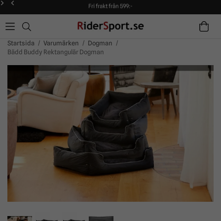
Fri frakt från 599:-
90 dagars öppet köp!
Alltid snabba leveranser!
Fri frakt från 599:-
90 dagars öppet köp!
Startsida
/
Varumärken
/
Dogman
/
Bädd Buddy Rektangulär Dogman