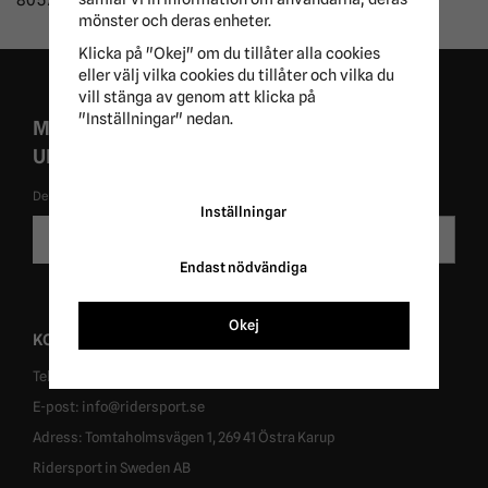
mönster och deras enheter.
Klicka på "Okej" om du tillåter alla cookies
eller välj vilka cookies du tillåter och vilka du
vill stänga av genom att klicka på
"Inställningar" nedan.
MISSA ALDRIG EXKLUSIVA KAMPANJER OCH
UNIKA ERBJUDANDEN!
De uppgifter du matar in kommer endast användas till våra nyhetsbrev.
Inställningar
E-
Skicka
postadress
Endast nödvändiga
Okej
KONTAKT
Tel: 0431-302040
E-post: info@ridersport.se
Adress: Tomtaholmsvägen 1, 269 41 Östra Karup
Ridersport in Sweden AB