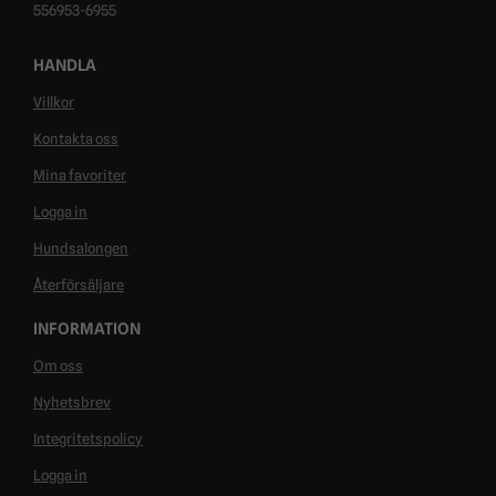
556953-6955
HANDLA
Villkor
Kontakta oss
Mina favoriter
Logga in
Hundsalongen
Återförsäljare
INFORMATION
Om oss
Nyhetsbrev
Integritetspolicy
Logga in