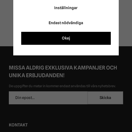
Skin Hill's
Inställningar
239 kr
319 kr
Endast nödvändiga
Okej
MISSA ALDRIG EXKLUSIVA KAMPANJER OCH
UNIKA ERBJUDANDEN!
De uppgifter du matar in kommer endast användas till våra nyhetsbrev.
E-
Skicka
postadress
KONTAKT