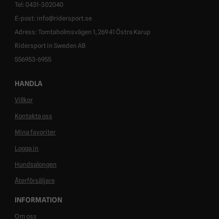
Tel: 0431-302040
E-post: info@ridersport.se
Adress: Tomtaholmsvägen 1, 269 41 Östra Karup
Ridersport in Sweden AB
556953-6955
HANDLA
Villkor
Kontakta oss
Mina favoriter
Logga in
Hundsalongen
Återförsäljare
INFORMATION
Om oss