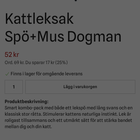
Kattleksak
Spö+Mus Dogman
52 kr
Ord.
69 kr
. Du sparar
17 kr
(
25
%)
Finns i lager för omgående leverans
Lägg i varukorgen
Produktbeskrivning:
Smart kombo-pack med både ett lekspö med lång svans och en
klassisk stor råtta. Stimulerar kattens naturliga instinkt. Lek är
roligast tillsammans och ett utmärkt sätt för att stärka bandet
mellan dig och din katt.