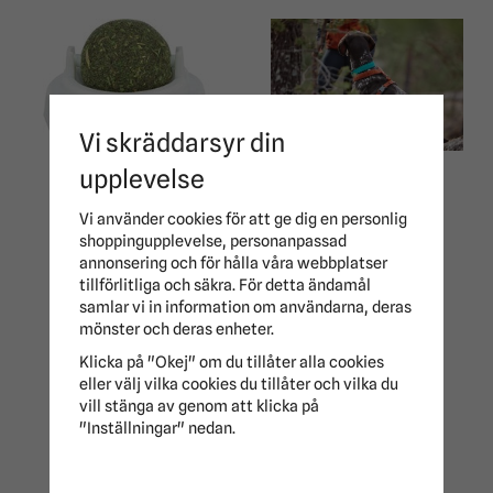
Vi skräddarsyr din
Kattmyntaboll Med
Hundsele Casual Y-
upplevelse
Hållare Trixie
Sele Hurtta
Vi använder cookies för att ge dig en personlig
37 kr
299 kr
49 kr
399 kr
shoppingupplevelse, personanpassad
annonsering och för hålla våra webbplatser
tillförlitliga och säkra. För detta ändamål
samlar vi in information om användarna, deras
mönster och deras enheter.
Klicka på "Okej" om du tillåter alla cookies
eller välj vilka cookies du tillåter och vilka du
vill stänga av genom att klicka på
"Inställningar" nedan.
Kattfoder Adult
Sensitive Stomach &