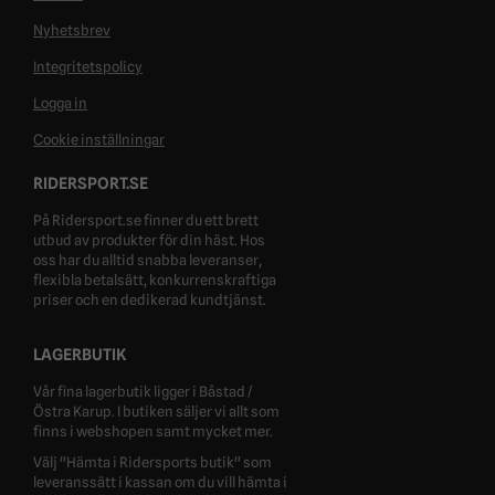
Nyhetsbrev
Integritetspolicy
Logga in
Cookie inställningar
RIDERSPORT.SE
På Ridersport.se finner du ett brett
utbud av produkter för din häst. Hos
oss har du alltid snabba leveranser,
flexibla betalsätt, konkurrenskraftiga
priser och en dedikerad kundtjänst.
LAGERBUTIK
Vår fina lagerbutik ligger i Båstad /
Östra Karup. I butiken säljer vi allt som
finns i webshopen samt mycket mer.
Välj "Hämta i Ridersports butik" som
leveranssätt i kassan om du vill hämta i