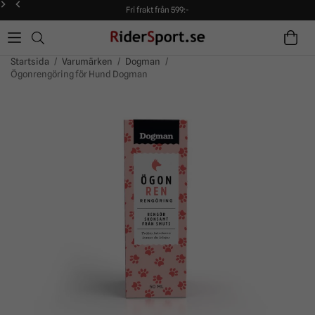
Fri frakt från 599:-
90 dagars öppet köp!
Alltid snabba leveranser!
Fri frakt från 599:-
90 dagars öppet köp!
Startsida
/
Varumärken
/
Dogman
/
Ögonrengöring för Hund Dogman