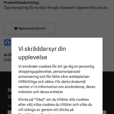
Produktbeskrivning:
Ögonrengöring för hundar. Rengör skonsamt ögonen från smuts.
Spara som favorit
Facebook
X
Email
Pinterest
Vi skräddarsyr din
Artikelnummer:
upplevelse
575040
Vi använder cookies för att ge dig en personlig
shoppingupplevelse, personanpassad
annonsering och för hålla våra webbplatser
tillförlitliga och säkra. För detta ändamål
samlar vi in information om användarna, deras
MISSA ALDRIG EXKLUSIVA KAMPANJER OCH
mönster och deras enheter.
UNIKA ERBJUDANDEN!
Klicka på "Okej" om du tillåter alla cookies
eller välj vilka cookies du tillåter och vilka du
De uppgifter du matar in kommer endast användas till våra nyhetsbrev.
vill stänga av genom att klicka på
E-