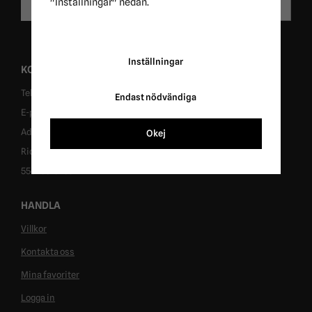
"Inställningar" nedan.
Skicka
postadress
Inställningar
KONTAKT
Tel: 0431-302040
Endast nödvändiga
E-post: info@ridersport.se
Adress: Tomtaholmsvägen 1, 269 41 Östra Karup
Okej
Ridersport in Sweden AB
556953-6955
HANDLA
Villkor
Kontakta oss
Mina favoriter
Logga in