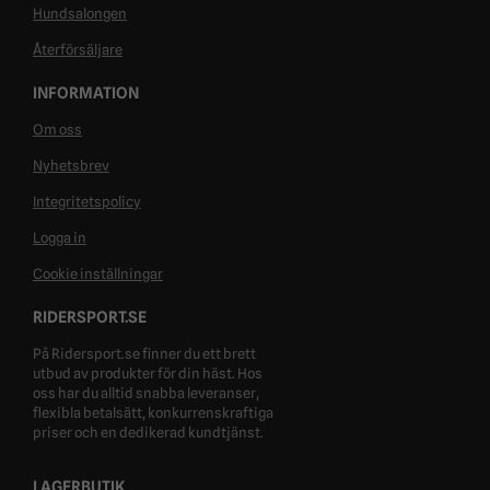
Hundsalongen
Återförsäljare
INFORMATION
Om oss
Nyhetsbrev
Integritetspolicy
Logga in
Cookie inställningar
RIDERSPORT.SE
På Ridersport.se finner du ett brett
utbud av produkter för din häst. Hos
oss har du alltid snabba leveranser,
flexibla betalsätt, konkurrenskraftiga
priser och en dedikerad kundtjänst.
LAGERBUTIK