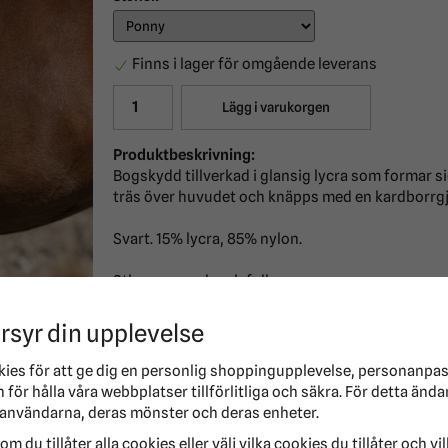
Finns i lager för omgående leverans
Lägg i varukorgen
Produktbeskrivning:
Bogskydd tillverkad i glansig lycra som formar s
träs över huvudet och knäpps med en kardborrgj
Svart. 15% lycra, 85% nylon.
Stl. ponny, cob och full.
rsyr din upplevelse
kies för att ge dig en personlig shoppingupplevelse, personanpa
för hålla våra webbplatser tillförlitliga och säkra. För detta ända
användarna, deras mönster och deras enheter.
om du tillåter alla cookies eller välj vilka cookies du tillåter och vi