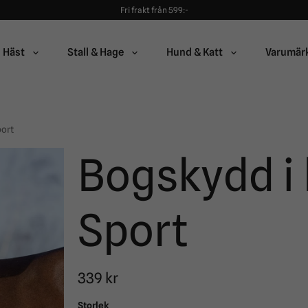
Fri frakt från 599:-
90 dagars öppet köp!
Alltid snabba leveranser!
Fri frakt från 599:-
Häst
Stall & Hage
Hund & Katt
Varumär
90 dagars öppet köp!
port
Bogskydd i
Sport
339 kr
Storlek