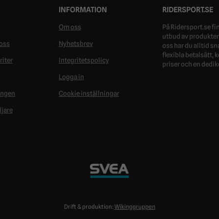
INFORMATION
RIDERSPORT.SE
Om oss
På Ridersport.se fin
utbud av produkter 
oss
Nyhetsbrev
oss har du alltid s
flexibla betalsätt,
riter
Integritetspolicy
priser och en dedik
Logga in
ongen
Cookie inställningar
ljare
Drift & produktion:
Wikinggruppen