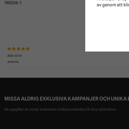
190016-1
av genom att kli
2026-02-01
Jasmine
MISSA ALDRIG EXKLUSIVA KAMPANJER OCH UNIKA
De uppgifter du matar in kommer endast användas till våra nyhetsbrev.