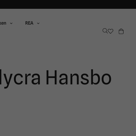
ken
REA
 lycra Hansbo