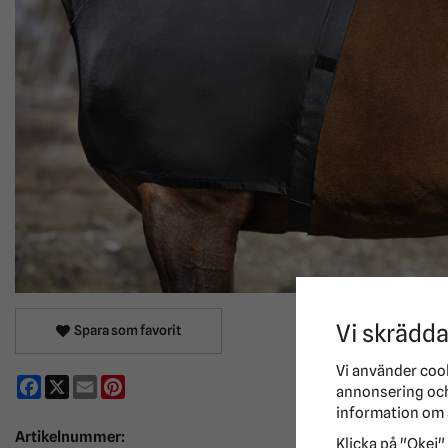
Vi skrädda
Spara som favorit
Vi använder coo
Facebook
X
Email
Pinterest
annonsering och 
information om 
Artikelnummer:
Klicka på "Okej" 