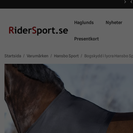
Haglunds
Nyheter
Presentkort
Startsida
/
Varumärken
/
Hansbo Sport
/
Bogskydd i lycra Hansbo S