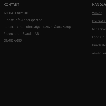
KONTAKT
HANDLA
Tel: 0431-302040
Villkor
E-post: info@ridersport.se
Kontakta 
Adress: Tomtaholmsvägen 1, 269 41 Östra Karup
Mina favo
Ridersport in Sweden AB
Logga in
556953-6955
Hundsal
Återförsä