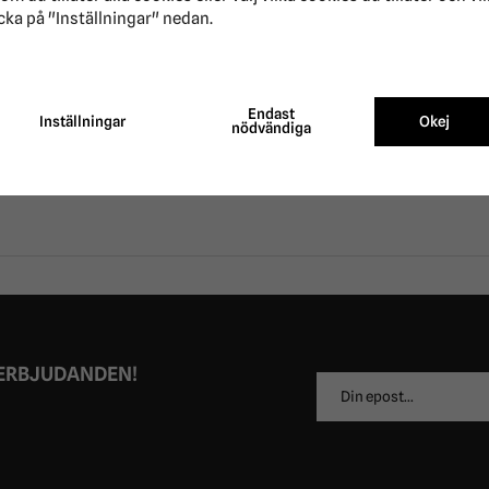
cka på "Inställningar" nedan.
RECENSIONER
Endast
Inställningar
Okej
nödvändiga
 ERBJUDANDEN!
E-
postadress