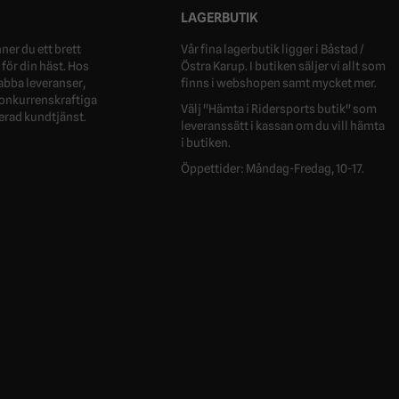
LAGERBUTIK
ner du ett brett
Vår fina lagerbutik ligger i Båstad /
för din häst. Hos
Östra Karup. I butiken säljer vi allt som
nabba leveranser,
finns i webshopen samt mycket mer.
 konkurrenskraftiga
Välj "Hämta i Ridersports butik" som
erad kundtjänst.
leveranssätt i kassan om du vill hämta
i butiken.
Öppettider: Måndag-Fredag, 10-17.