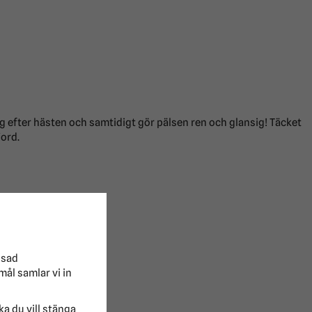
ig efter hästen och samtidigt gör pälsen ren och glansig! Täcket
ord.
ssad
mål samlar vi in
lka du vill stänga