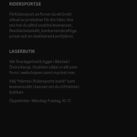
RIDERSPORT.SE
På Ridersport.se finner du ett brett
utbud av produkter för din häst. Hos
oss har du alltid snabba leveranser,
flexibla betalsätt, konkurrenskraftiga
priser och en dedikerad kundtjänst.
LAGERBUTIK
Vår fina lagerbutik ligger i Båstad /
Östra Karup. I butiken säljer vi allt som
finns i webshopen samt mycket mer.
Välj "Hämta i Ridersports butik" som
leveranssätt i kassan om du vill hämta i
butiken.
Öppettider: Måndag-Fredag, 10-17.