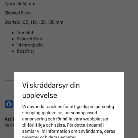
Tjocklek 14 mm.
Skänkel 5 cm
Storlek: 105, 115, 125, 135 mm
Tredelat
Skänkel 5cm
14 mm tjockt
Rostfritt
Vi skräddarsyr din
Spara som favorit
upplevelse
Facebook
X
Email
Pinterest
Vi använder cookies för att ge dig en personlig
shoppingupplevelse, personanpassad
annonsering och för hålla våra webbplatser
Artikelnummer:
tillförlitliga och säkra. För detta ändamål
424710
samlar vi in information om användarna, deras
mönster och deras enheter.