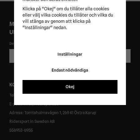
Klicka på "Okej" om du tillåter alla cookies
eller välj vilka cookies du tillåter och vilka du
vill stänga av genom att klicka på
MISSA ALDRIG EXKLUSIVA KAMPANJER OCH
"Inställningar" nedan.
UNIKA ERBJUDANDEN!
De uppgifter du matar in kommer endast användas till våra nyhetsbrev.
E-
Inställningar
Skicka
postadress
Endast nödvändiga
KONTAKT
Okej
Tel: 0431-302040
E-post: info@ridersport.se
Adress: Tomtaholmsvägen 1, 269 41 Östra Karup
Ridersport in Sweden AB
556953-6955