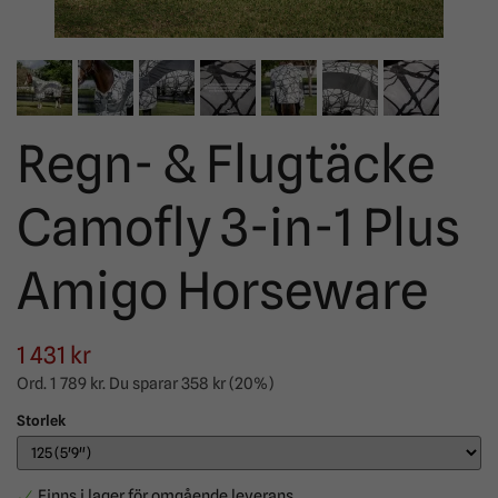
Regn- & Flugtäcke
Camofly 3-in-1 Plus
Amigo Horseware
1 431 kr
Ord.
1 789 kr
. Du sparar
358 kr
(
20
%)
Storlek
Finns i lager för omgående leverans