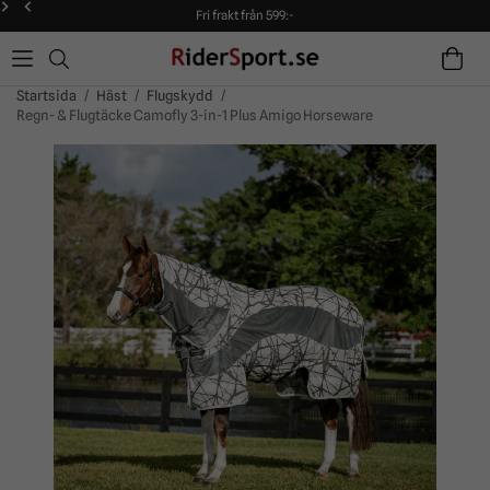
Fri frakt från 599:-
90 dagars öppet köp!
Alltid snabba leveranser!
Fri frakt från 599:-
90 dagars öppet köp!
Startsida
/
Häst
/
Flugskydd
/
Regn- & Flugtäcke Camofly 3-in-1 Plus Amigo Horseware