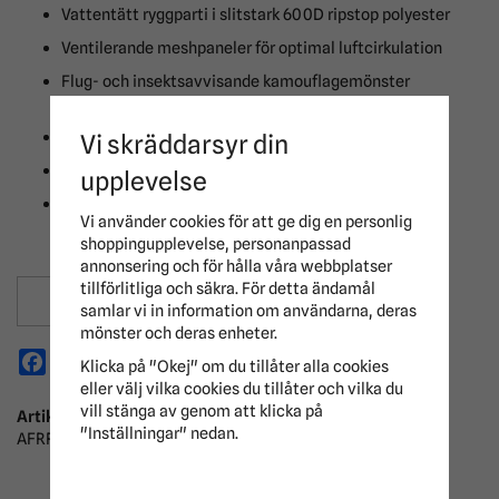
Vattentätt ryggparti i slitstark 600D ripstop polyester
Ventilerande meshpaneler för optimal luftcirkulation
Flug- och insektsavvisande kamouflagemönster
inspirerat av zebran
Avtagbar hals för flexibelt skydd
Vi skräddarsyr din
Disc-frontknäppning för stabil passform
upplevelse
65 % UV-skydd
Vi använder cookies för att ge dig en personlig
shoppingupplevelse, personanpassad
annonsering och för hålla våra webbplatser
tillförlitliga och säkra. För detta ändamål
Spara som favorit
samlar vi in information om användarna, deras
mönster och deras enheter.
Facebook
X
Email
Pinterest
Klicka på "Okej" om du tillåter alla cookies
eller välj vilka cookies du tillåter och vilka du
vill stänga av genom att klicka på
Artikelnummer:
"Inställningar" nedan.
AFRRK3-I7BI-125