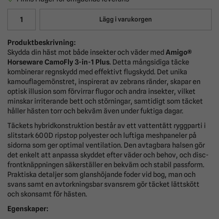
Lägg i varukorgen
Produktbeskrivning:
Skydda din häst mot både insekter och väder med
Amigo®
Horseware CamoFly 3-in-1 Plus
. Detta mångsidiga täcke
kombinerar regnskydd med effektivt flugskydd. Det unika
kamouflagemönstret, inspirerat av zebrans ränder, skapar en
optisk illusion som förvirrar flugor och andra insekter, vilket
minskar irriterande bett och störningar, samtidigt som täcket
håller hästen torr och bekväm även under fuktiga dagar.
Täckets hybridkonstruktion består av ett vattentätt ryggparti i
slitstark 600D ripstop polyester och luftiga meshpaneler på
sidorna som ger optimal ventilation. Den avtagbara halsen gör
det enkelt att anpassa skyddet efter väder och behov, och disc-
frontknäppningen säkerställer en bekväm och stabil passform.
Praktiska detaljer som glanshöjande foder vid bog, man och
svans samt en avtorkningsbar svansrem gör täcket lättskött
och skonsamt för hästen.
Egenskaper: