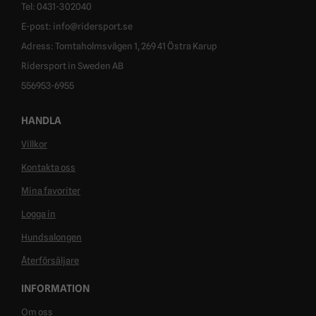
Tel: 0431-302040
E-post: info@ridersport.se
Adress: Tomtaholmsvägen 1, 269 41 Östra Karup
Ridersport in Sweden AB
556953-6955
HANDLA
Villkor
Kontakta oss
Mina favoriter
Logga in
Hundsalongen
Återförsäljare
INFORMATION
Om oss