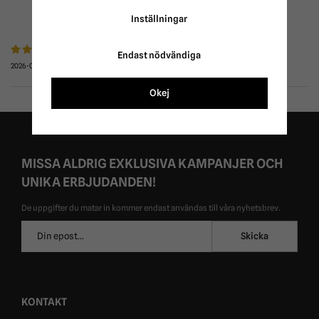
RECENSIONER
Inställningar
Endast nödvändiga
2026-06-07
Okej
MISSA ALDRIG EXKLUSIVA KAMPANJER OCH
UNIKA ERBJUDANDEN!
De uppgifter du matar in kommer endast användas till våra nyhetsbrev.
E-
Skicka
postadress
KONTAKT