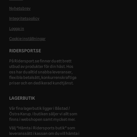
Nyhetsbrev
Integritetspolicy
Logga in
Cookie inställningar
RIDERSPORT.SE
På Ridersport.se finner du ett brett
utbud av produkter för din häst. Hos
oss har du alltid snabba leveranser,
flexibla betalsätt, konkurrenskraftiga
priser och en dedikerad kundtjänst.
LAGERBUTIK
Vår fina lagerbutik ligger i Båstad /
Östra Karup. I butiken säljer vi allt som
finns i webshopen samt mycket mer.
Välj "Hämta i Ridersports butik" som
leveranssätt i kassan om du vill hämta i