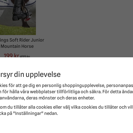
ings Soft Rider Junior
Mountain Horse
199 kr
499 kr
rsyr din upplevelse
kies för att ge dig en personlig shoppingupplevelse, personanpa
Mountain Horse
för hålla våra webbplatser tillförlitliga och säkra. För detta ända
användarna, deras mönster och deras enheter.
om du tillåter alla cookies eller välj vilka cookies du tillåter och vi
cka på "Inställningar" nedan.
ikt för märket är att grundaren Lars skapade de första vinterrids
s design och genomtänkta detaljer är något som också definierar d
or och varma bekväma ridhandskar. Hos oss på Ridersport hittar du 