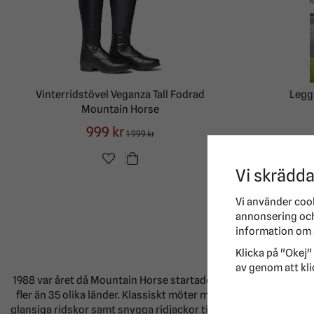
Vinterridstövel Veganza Tall Fodrad
Legg
Mountain Horse
999 kr
1 999 kr
Vi skrädda
Vi använder coo
annonsering och 
information om 
Klicka på "Okej" 
av genom att kli
1988 var året då Mountain Horse startades upp. Något som är un
fler än 35 olika länder. Klassiskt möter modernt i varumärket
glansiga ridskor samt snygga ridjackor till mjuka lyxiga ridbyx