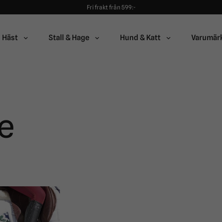
Fri frakt från 599:-
90 dagars öppet köp!
Alltid snabba leveranser!
Fri frakt från 599:-
Häst
Stall & Hage
Hund & Katt
Varumär
90 dagars öppet köp!
e