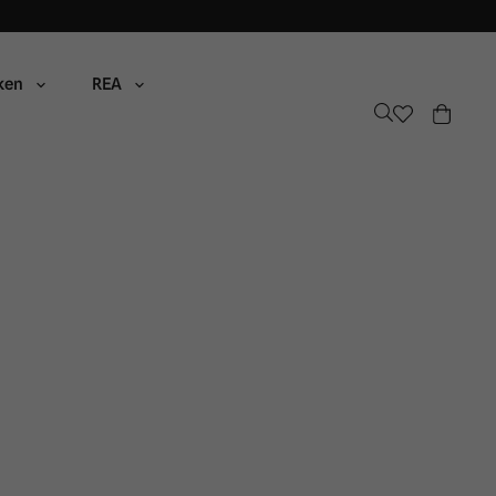
ken
REA