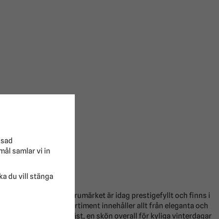
ssad
mål samlar vi in
lka du vill stänga
tövlarna någonsin. Varumärket är idag prestigefyllt och finns i
en. Mountain Horse sortiment innehåller allt från eleganta och
också en lättviktig väst, en skön overall för kyliga vinterdagar