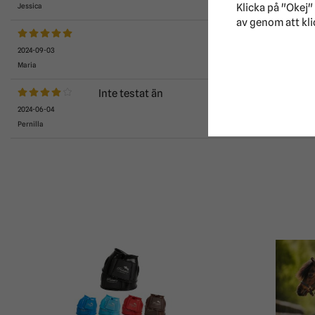
Klicka på "Okej" 
Jessica
av genom att kli
2024-09-03
Maria
Inte testat än
2024-06-04
Pernilla