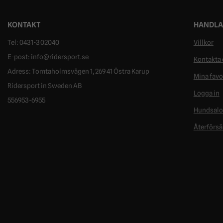
KONTAKT
HANDLA
Tel: 0431-302040
Villkor
E-post: info@ridersport.se
Kontakta 
Adress: Tomtaholmsvägen 1, 269 41 Östra Karup
Mina favo
Ridersport in Sweden AB
Logga in
556953-6955
Hundsal
Återförsä