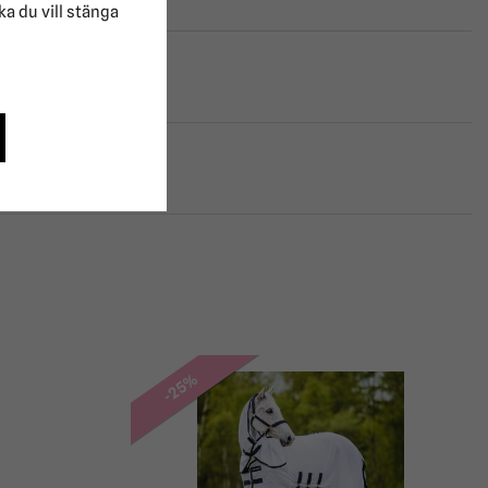
lka du vill stänga
-25%