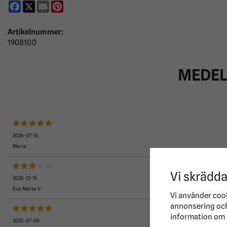
Facebook
X
Email
Pinterest
Artikelnummer:
1908100
MEDE
2026-07-15
Maria
Vi skrädda
2025-12-15
Eva Märta V
Vi använder coo
annonsering och 
information om 
2025-07-08