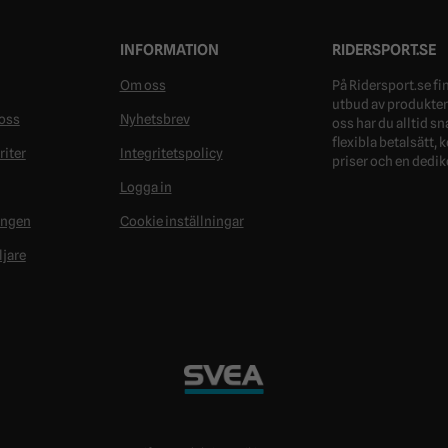
INFORMATION
RIDERSPORT.SE
Om oss
På Ridersport.se fin
utbud av produkter 
oss
Nyhetsbrev
oss har du alltid s
flexibla betalsätt,
riter
Integritetspolicy
priser och en dedik
Logga in
ongen
Cookie inställningar
ljare