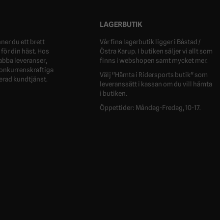
LAGERBUTIK
ner du ett brett
Vår fina lagerbutik ligger i Båstad /
för din häst. Hos
Östra Karup. I butiken säljer vi allt som
nabba leveranser,
finns i webshopen samt mycket mer.
 konkurrenskraftiga
Välj "Hämta i Ridersports butik" som
erad kundtjänst.
leveranssätt i kassan om du vill hämta
i butiken.
Öppettider: Måndag-Fredag, 10-17.