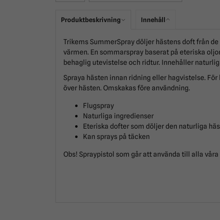
Produktbeskrivning
Innehåll
Trikems SummerSpray döljer hästens doft från d
värmen. En sommarspray baserat på eteriska oljor s
behaglig utevistelse och ridtur. Innehåller naturli
Spraya hästen innan ridning eller hagvistelse. För
över hästen. Omskakas före användning.
Flugspray
Naturliga ingredienser
Eteriska dofter som döljer den naturliga hä
Kan sprays på täcken
Obs! Spraypistol som går att använda till alla våra