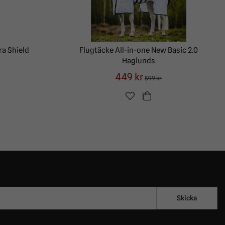
ra Shield
Flugtäcke All-in-one New Basic 2.0
Haglunds
449 kr
599 kr
Skicka