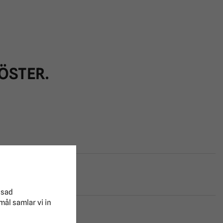
ÖSTER.
ssad
mål samlar vi in