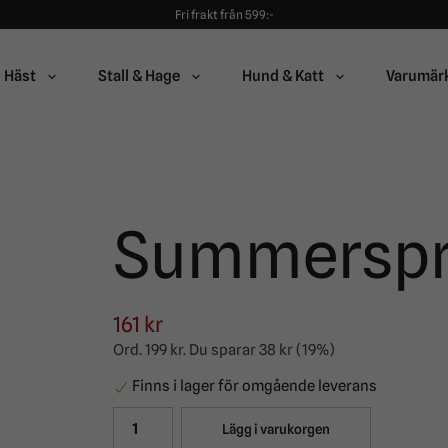
Fri frakt från 599:-
90 dagars öppet köp!
Alltid snabba leveranser!
Fri frakt från 599:-
Häst
Stall & Hage
Hund & Katt
Varumär
90 dagars öppet köp!
Summerspra
161 kr
Ord.
199 kr
. Du sparar
38 kr
(
19
%)
Finns i lager för omgående leverans
Lägg i varukorgen