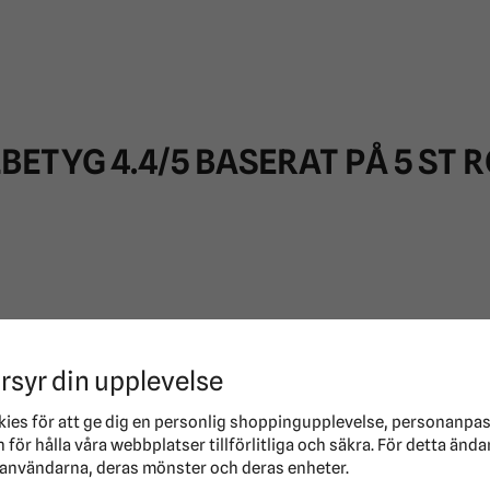
LBETYG
4.4
/5 BASERAT PÅ
5
ST R
rsyr din upplevelse
kies för att ge dig en personlig shoppingupplevelse, personanpa
för hålla våra webbplatser tillförlitliga och säkra. För detta ända
användarna, deras mönster och deras enheter.