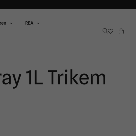
ken
REA
y 1L Trikem