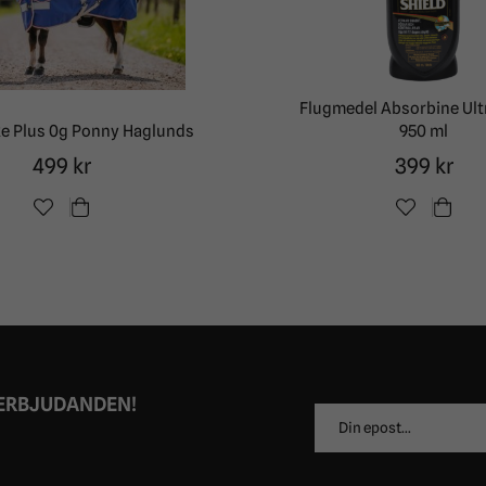
Flugmedel Absorbine Ult
e Plus 0g Ponny Haglunds
950 ml
499 kr
399 kr
 ERBJUDANDEN!
E-
postadress