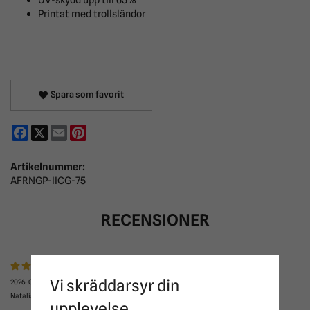
Printat med trollsländor
Spara som favorit
Facebook
X
Email
Pinterest
Artikelnummer:
AFRNGP-IICG-75
RECENSIONER
Vi skräddarsyr din
2026-07-22
Natalia
upplevelse