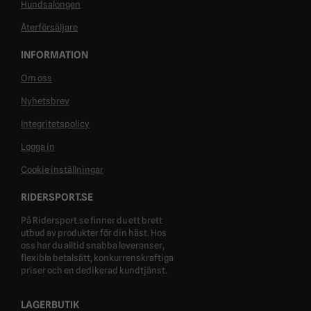
Hundsalongen
Återförsäljare
INFORMATION
Om oss
Nyhetsbrev
Integritetspolicy
Logga in
Cookie inställningar
RIDERSPORT.SE
På Ridersport.se finner du ett brett
utbud av produkter för din häst. Hos
oss har du alltid snabba leveranser,
flexibla betalsätt, konkurrenskraftiga
priser och en dedikerad kundtjänst.
LAGERBUTIK