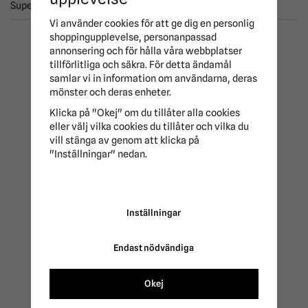
Superbra kvalitet och bra passform!
Vi använder cookies för att ge dig en personlig
shoppingupplevelse, personanpassad
ANDRA KÖPTE ÄVEN
annonsering och för hålla våra webbplatser
tillförlitliga och säkra. För detta ändamål
samlar vi in information om användarna, deras
mönster och deras enheter.
-15%
Klicka på "Okej" om du tillåter alla cookies
eller välj vilka cookies du tillåter och vilka du
vill stänga av genom att klicka på
"Inställningar" nedan.
Höpåse Standard
Flugmedel Repellent
Haglunds
Renons Trikem
Inställningar
39 kr
220 kr
259 kr
Endast nödvändiga
Okej