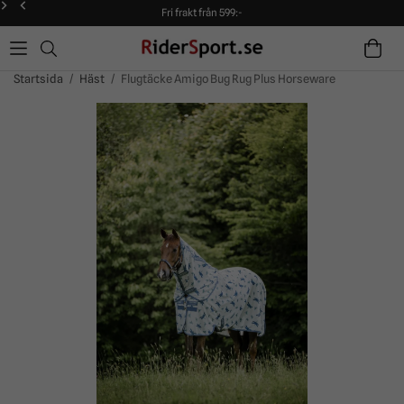
Fri frakt från 599:-
90 dagars öppet köp!
Alltid snabba leveranser!
Fri frakt från 599:-
90 dagars öppet köp!
Startsida
/
Häst
/
Flugtäcke Amigo Bug Rug Plus Horseware