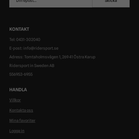
Skicka
postadress
KONTAKT
Tel: 0431-302040
E-post: info@ridersport.se
Adress: Tomtaholmsvägen 1, 269 41 Östra Karup
Ridersport in Sweden AB
556953-6955
HANDLA
Villkor
Kontakta oss
Mina favoriter
Logga in