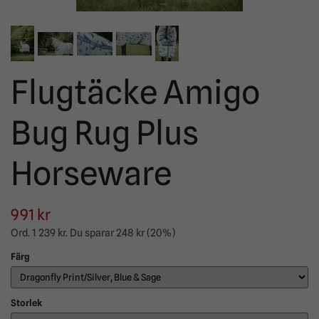
Flugtäcke Amigo
Bug Rug Plus
Horseware
991 kr
Ord.
1 239 kr
. Du sparar
248 kr
(
20
%)
Färg
Storlek