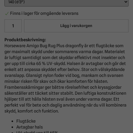
Finns i lager för omgående leverans
Lägg i varukorgen
Produktbeskrivning:
Horseware Amigo Bug Rug Plus dragonfly är ett flugtäcke som
ger maximalt skydd under sommarens varma dagar. Materialet
är luftigt samtidigt som det skyddar effektivt mot insekter och
ger upp till cirka 65 % UV-skydd. Halsen är avtagbar och gör det
enkelt att anpassa skyddet efter behov. Stor och välskyddande
svanslapp. Glansigt nylon foder vid bog, mankam och svansen
minskar risken för skav och ökar komforten för hästen.
Frambensskärningar ger bättre rörelsefrihet och kryssgjordar
säkerställer att täcket sitter stabilt. Den luftiga konstruktionen
hjälper till att hålla hästen sval även under varma dagar. Ett
perfekt val för bete och daglig användning när du vill kombinera
skydd, komfort och funktion.
Flugtäcke
Avtagbar hals
UV-skydd upp till 65%