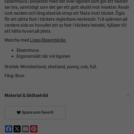
Eksemhuva i polyester med nät över ögonen som gör att hästen
ser bra, samtidigt som det ger ett gott skydd mot insekter. Resår
runt nacken och lång elastisk strap att fästa inuti täcket. Ögla
för att sätta fast i täckets reglerbara nackresår. Två spännen på
vardera sida av huvudet att sy fast i täckets halsdel, hjälper till
att hålla huvan på plats.
Matcha med
Lippo Eksemtäcke
Eksemhuva
Ergonomsikt när vid ögonen
Storlek: Minishetland, shetland, ponny, cob, full.
Färg: Brun
Material & Skötselråd
Spara som favorit
Facebook
X
Email
Pinterest