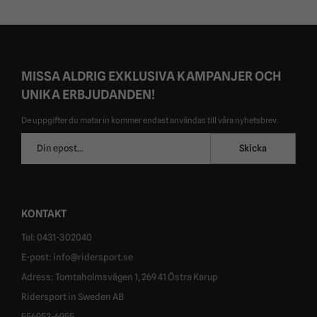
MISSA ALDRIG EXKLUSIVA KAMPANJER OCH
UNIKA ERBJUDANDEN!
De uppgifter du matar in kommer endast användas till våra nyhetsbrev.
E-
Skicka
postadress
KONTAKT
Tel: 0431-302040
E-post: info@ridersport.se
Adress: Tomtaholmsvägen 1, 269 41 Östra Karup
Ridersport in Sweden AB
556953-6955