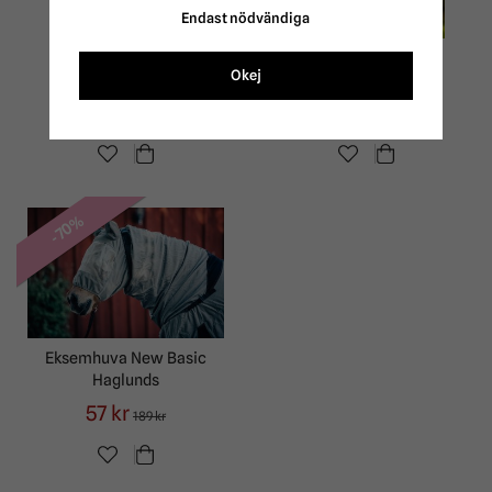
Endast nödvändiga
Flugtäcke All-in-One
Okej
Eksemtäcke Lippo
Ponny Haglunds
628 kr
399 kr
739 kr
499 kr
-70%
Eksemhuva New Basic
Haglunds
57 kr
189 kr