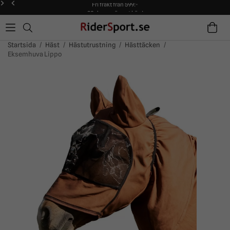
Fri frakt från 599:-
90 dagars öppet köp!
Alltid snabba leveranser!
Fri frakt från 599:-
90 dagars öppet köp!
Startsida
/
Häst
/
Hästutrustning
/
Hästtäcken
/
Eksemhuva Lippo