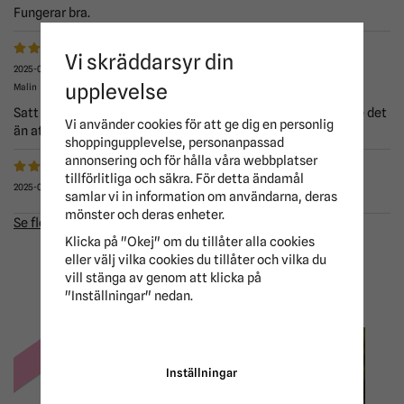
Fungerar bra.
Vi skräddarsyr din
2025-06-03
upplevelse
Malin
Satt lite tight på min islänning med långt huvud, men bättre det
Vi använder cookies för att ge dig en personlig
än att det blir löst och snurrar runt huvudet. Mycket nöjd!
shoppingupplevelse, personanpassad
annonsering och för hålla våra webbplatser
tillförlitliga och säkra. För detta ändamål
2025-04-30
samlar vi in information om användarna, deras
mönster och deras enheter.
Se fler recensioner...
Klicka på "Okej" om du tillåter alla cookies
eller välj vilka cookies du tillåter och vilka du
ANDRA KÖPTE ÄVEN
vill stänga av genom att klicka på
"Inställningar" nedan.
-20%
-15%
Inställningar