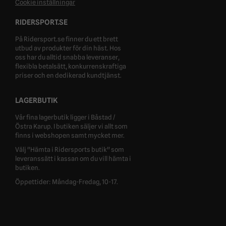
Cookie inställningar
RIDERSPORT.SE
På Ridersport.se finner du ett brett
utbud av produkter för din häst. Hos
oss har du alltid snabba leveranser,
flexibla betalsätt, konkurrenskraftiga
priser och en dedikerad kundtjänst.
LAGERBUTIK
Vår fina lagerbutik ligger i Båstad /
Östra Karup. I butiken säljer vi allt som
finns i webshopen samt mycket mer.
Välj "Hämta i Ridersports butik" som
leveranssätt i kassan om du vill hämta i
butiken.
Öppettider: Måndag-Fredag, 10-17.