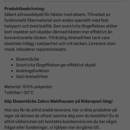
Produktbeskrivning:
Säkert allroundskydd för hästar med eksem. Tillverkat av
funktionellt fibermaterial som andas speciellt med fast
halsparti och bred bukflik. Den svart/vita färgeffekten stöter
bort insekter och skyddar därmed hästen mer effektivt än
konventionella täcken. Tillräcklig rörelsefrihet tack vare
elastiska inlägg i axelpartiet och vid nacken. Leverans utan
mask. Inkluderar reparationssats.
Eksemtäcke
Svart/vita färgeffekten ger effektivt skydd
Andningsfunktion
God rörelsefrihet
Material: 100% polyester
Tvättbar i 30°C
Köp Eksemtäcke
Zebra Waldhausen
på Ridersport idag!
Hos oss får du alltid snabb leverans. Har vi dina produkter på
lager så skickas de oftast samma dag som du beställer! Du är
alltid välkommen att kontakta kundservice om du har några
frågor eller funderingar, vi hjälper mer än gärna till.