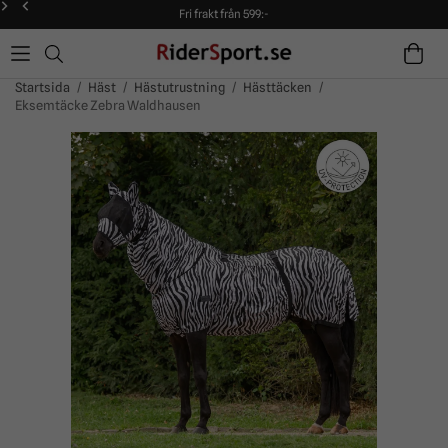
Fri frakt från 599:-
90 dagars öppet köp!
Alltid snabba leveranser!
Fri frakt från 599:-
90 dagars öppet köp!
Startsida
/
Häst
/
Hästutrustning
/
Hästtäcken
/
Eksemtäcke Zebra Waldhausen