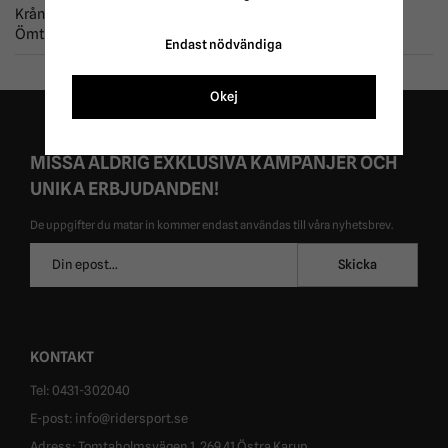
Krångligt att sätta på magplattan.
Ömtåligt. Gick hål i tyget efter 30 minuter i hagen. I
Endast nödvändiga
Okej
MISSA ALDRIG EXKLUSIVA KAMPANJER OCH
UNIKA ERBJUDANDEN!
De uppgifter du matar in kommer endast användas till våra nyhetsbrev.
E-
Skicka
postadress
KONTAKT
Tel: 0431-302040
E-post: info@ridersport.se
Adress: Tomtaholmsvägen 1, 269 41 Östra Karup