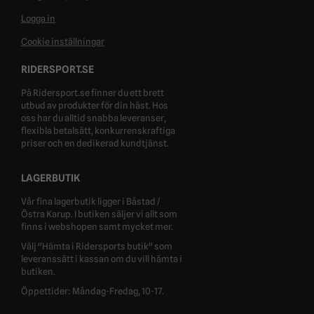
Logga in
Cookie inställningar
RIDERSPORT.SE
På Ridersport.se finner du ett brett
utbud av produkter för din häst. Hos
oss har du alltid snabba leveranser,
flexibla betalsätt, konkurrenskraftiga
priser och en dedikerad kundtjänst.
LAGERBUTIK
Vår fina lagerbutik ligger i Båstad /
Östra Karup. I butiken säljer vi allt som
finns i webshopen samt mycket mer.
Välj "Hämta i Ridersports butik" som
leveranssätt i kassan om du vill hämta i
butiken.
Öppettider: Måndag-Fredag, 10-17.