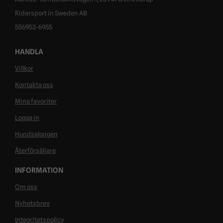
Ridersport in Sweden AB
556953-6955
HANDLA
Villkor
Kontakta oss
Mina favoriter
Logga in
Hundsalongen
Återförsäljare
INFORMATION
Om oss
Nyhetsbrev
Integritetspolicy