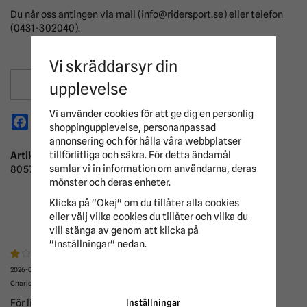
Du når oss antingen via mail (info@ridersport.se) eller telefon
(0431-302040).
Vi skräddarsyr din
Spara som favorit
upplevelse
Vi använder cookies för att ge dig en personlig
Facebook
X
Email
Pinterest
shoppingupplevelse, personanpassad
annonsering och för hålla våra webbplatser
tillförlitliga och säkra. För detta ändamål
Artikelnummer:
samlar vi in information om användarna, deras
8057412-115
mönster och deras enheter.
Klicka på "Okej" om du tillåter alla cookies
RECENSIONER
eller välj vilka cookies du tillåter och vilka du
vill stänga av genom att klicka på
"Inställningar" nedan.
2026-06-11
Charlotta
För litet för min cob c-ponny.
Inställningar