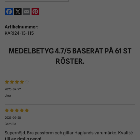
Facebook
X
Email
Pinterest
Artikelnummer:
KARI24-13-115
MEDELBETYG
4.7
/5 BASERAT PÅ
61
ST
RÖSTER.
2026-07-22
Lina
2026-07-20
Camilla
Supernöjd. Bra passform och gillar Haglunds varumärke. Kvalité
till en rimlig peng!