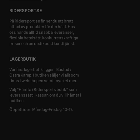
RIDERSPORT.SE
På Ridersport.se finner du ett brett
utbud av produkter för din häst. Hos
oss har du alltid snabba leveranser,
flexibla betalsätt, konkurrenskraftiga
priser och en dedikerad kundtjänst.
LAGERBUTIK
Vår fina lagerbutik ligger i Båstad /
Östra Karup. I butiken säljer vi allt som
finns i webshopen samt mycket mer.
Välj "Hämta i Ridersports butik" som
leveranssätt i kassan om du vill hämta i
butiken.
Öppettider: Måndag-Fredag, 10-17.