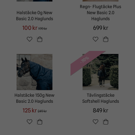
Regn- Flugtäcke Plus
Halstäcke 0g New
New Basic 2.0
Basic 2.0 Haglunds
Haglunds
100 kr
699 kr
199 kr
-70%
Halstäcke 150g New
Tävlingstäcke
Basic 2.0 Haglunds
Softshell Haglunds
125 kr
849 kr
249 kr