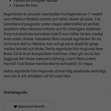
Fästen för avtagbar halsdel
Fästen för liner
Regntäcket är utrustat med dubbla frontspännen av T-modell
som effektivt fördelar trycket och håller täcket på plats. Två
justerbara kryssgjordar under magen säkerställer en perfekt
passform efter hästens omkrets och för ytterligare stabilitet
finns två elastiska bensnören baktill som håller täcket stadigt
även under rörelse. Halsdelen fästs utanpå regntäcket för att
minimera skaf av hästens man och ge extra skydd för glapp
mellan halsdel och täcke. Detta regntäcke från Haglunds New
Basic 2.0 är även kompatibelt med liner vilket gör att du kan
bygga på ditt täcke med extra fyllning. Linern fästs enkelt
framtill i två fästen med kardborre och baktill i D-ringar.
Detta regntäcke från Haglunds utlovar hög prestanda samtidigt
som det är ett stilsäkert val till varje häst.
Storleksguide
Spara som favorit