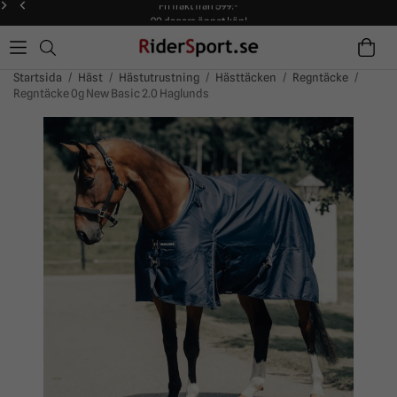
90 dagars öppet köp!
Alltid snabba leveranser!
Fri frakt från 599:-
90 dagars öppet köp!
Startsida
/
Häst
/
Hästutrustning
/
Hästtäcken
/
Regntäcke
/
Regntäcke 0g New Basic 2.0 Haglunds