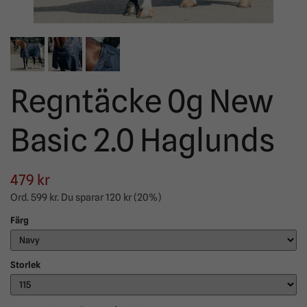
Regntäcke 0g New
Basic 2.0 Haglunds
479 kr
Ord.
599 kr
. Du sparar
120 kr
(
20
%)
Färg
Storlek