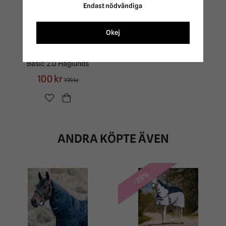
Endast nödvändiga
Okej
Halstäcke 0g New
Basic 2.0 Haglunds
100 kr
199 kr
ANDRA KÖPTE ÄVEN
-25%