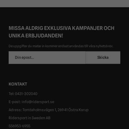
MISSA ALDRIG EXKLUSIVA KAMPANJER OCH
UNIKA ERBJUDANDEN!
De uppgifter du matar in kommer endast användas till våra nyhetsbrev.
E-
Skicka
postadress
KONTAKT
Tel: 0431-302040
E-post: info@ridersport.se
Adress: Tomtaholmsvägen 1, 269 41 Östra Karup
Ridersport in Sweden AB
556953-6955