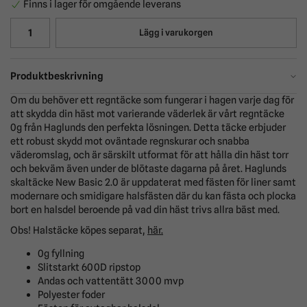
Finns i lager för omgående leverans
Lägg i varukorgen
Produktbeskrivning
Om du behöver ett regntäcke som fungerar i hagen varje dag för
att skydda din häst mot varierande väderlek är vårt regntäcke
0g från Haglunds den perfekta lösningen. Detta täcke erbjuder
ett robust skydd mot oväntade regnskurar och snabba
väderomslag, och är särskilt utformat för att hålla din häst torr
och bekväm även under de blötaste dagarna på året. Haglunds
skaltäcke New Basic 2.0 är uppdaterat med fästen för liner samt
modernare och smidigare halsfästen där du kan fästa och plocka
bort en halsdel beroende på vad din häst trivs allra bäst med.
Obs! Halstäcke köpes separat,
här.
0g fyllning
Slitstarkt 600D ripstop
Andas och vattentätt 3000 mvp
Polyester foder