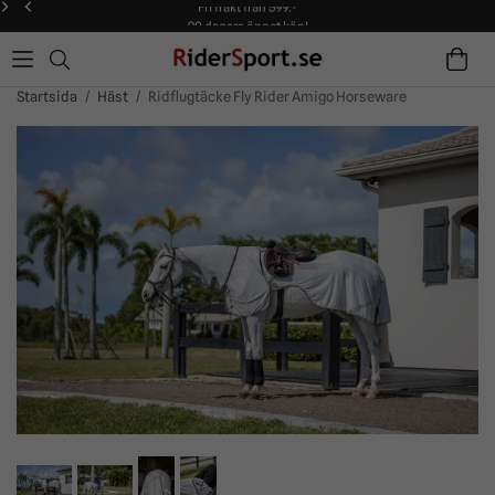
Fri frakt från 599:-
90 dagars öppet köp!
Alltid snabba leveranser!
Fri frakt från 599:-
90 dagars öppet köp!
Startsida
/
Häst
/
Ridflugtäcke Fly Rider Amigo Horseware