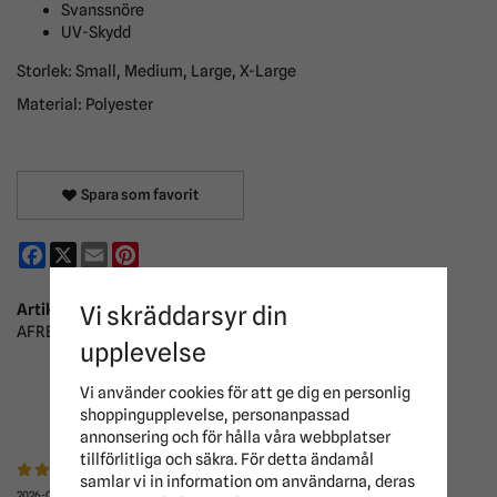
Svanssnöre
UV-Skydd
Storlek:
Small, Medium, Large, X-Large
Material: Polyester
Spara som favorit
Facebook
X
Email
Pinterest
Artikelnummer:
Vi skräddarsyr din
AFRE10-IJI0-SM
upplevelse
RECENSIONER
Vi använder cookies för att ge dig en personlig
shoppingupplevelse, personanpassad
annonsering och för hålla våra webbplatser
tillförlitliga och säkra. För detta ändamål
samlar vi in information om användarna, deras
2026-07-05