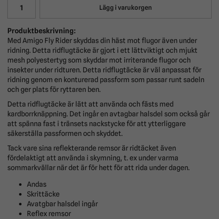
Lägg i varukorgen
Produktbeskrivning:
Med Amigo Fly Rider skyddas din häst mot flugor även under
ridning. Detta ridflugtäcke är gjort i ett lättviktigt och mjukt
mesh polyestertyg som skyddar mot irriterande flugor och
insekter under ridturen. Detta ridflugtäcke är väl anpassat för
ridning genom en konturerad passform som passar runt sadeln
och ger plats för ryttaren ben.
Detta ridflugtäcke är lätt att använda och fästs med
kardborrknäppning. Det ingår en avtagbar halsdel som också går
att spänna fast i tränsets nackstycke för att ytterliggare
säkerställa passformen och skyddet.
Tack vare sina reflekterande remsor är ridtäcket även
fördelaktigt att använda i skymning, t. ex under varma
sommarkvällar när det är för hett för att rida under dagen.
Andas
Skrittäcke
Avatgbar halsdel ingår
Reflex remsor