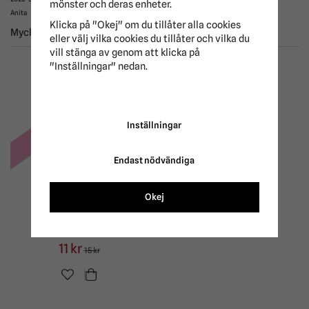
mönster och deras enheter.
Anita
Klicka på "Okej" om du tillåter alla cookies
Mycket luftigt och bra täcke!
eller välj vilka cookies du tillåter och vilka du
vill stänga av genom att klicka på
"Inställningar" nedan.
ANDRA KÖPTE ÄVEN
Inställningar
-30%
Endast nödvändiga
Okej
Svamp Vaccum
Haglunds
11 kr
15 kr