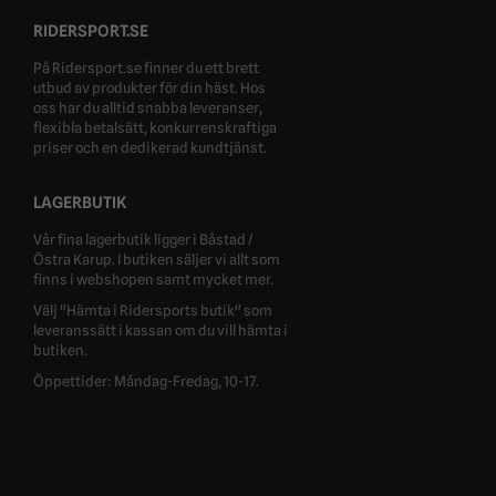
RIDERSPORT.SE
På Ridersport.se finner du ett brett
utbud av produkter för din häst. Hos
oss har du alltid snabba leveranser,
flexibla betalsätt, konkurrenskraftiga
priser och en dedikerad kundtjänst.
LAGERBUTIK
Vår fina lagerbutik ligger i Båstad /
Östra Karup. I butiken säljer vi allt som
finns i webshopen samt mycket mer.
Välj "Hämta i Ridersports butik" som
leveranssätt i kassan om du vill hämta i
butiken.
Öppettider: Måndag-Fredag, 10-17.