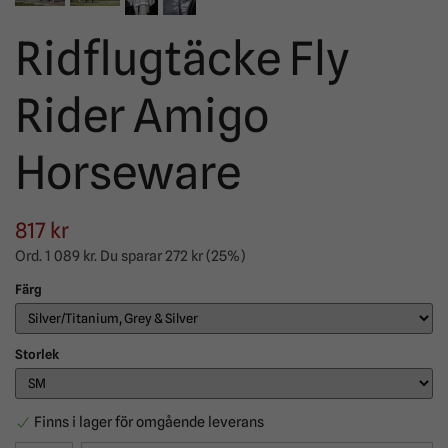
Ridflugtäcke Fly
Rider Amigo
Horseware
817 kr
Ord.
1 089 kr
. Du sparar
272 kr
(
25
%)
Färg
Storlek
Finns i lager för omgående leverans