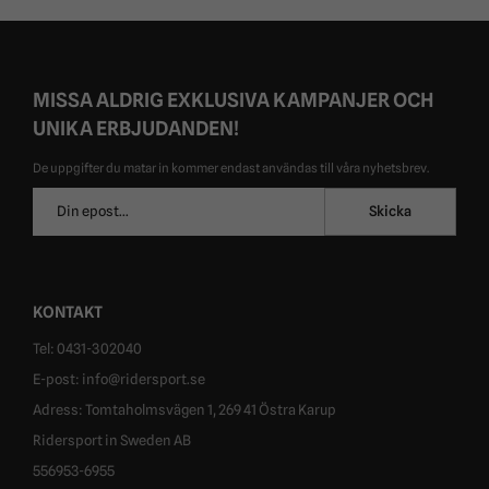
MISSA ALDRIG EXKLUSIVA KAMPANJER OCH
UNIKA ERBJUDANDEN!
De uppgifter du matar in kommer endast användas till våra nyhetsbrev.
E-
Skicka
postadress
KONTAKT
Tel: 0431-302040
E-post: info@ridersport.se
Adress: Tomtaholmsvägen 1, 269 41 Östra Karup
Ridersport in Sweden AB
556953-6955