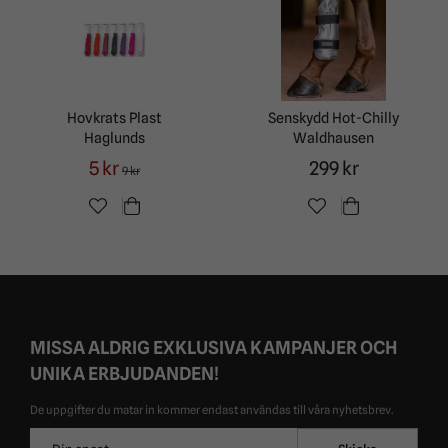
Hovkrats Plast
Senskydd Hot-Chilly
Haglunds
Waldhausen
5 kr
299 kr
9 kr
MISSA ALDRIG EXKLUSIVA KAMPANJER OCH
UNIKA ERBJUDANDEN!
De uppgifter du matar in kommer endast användas till våra nyhetsbrev.
E-