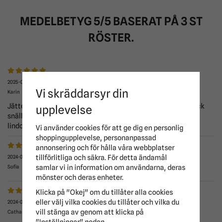
MEDELBETYG
5
/5 BASERAT PÅ
3
ST
RÖSTER.
2025-01-23
Vi skräddarsyr din
Karin
Jätte nöjd!! Så skönt att kunna ha dem i stallet utan frys! Tack
upplevelse
snälla för dig som hjälpte mig med dessa och även jätte bra
lindor!
Vi använder cookies för att ge dig en personlig
shoppingupplevelse, personanpassad
annonsering och för hålla våra webbplatser
tillförlitliga och säkra. För detta ändamål
2024-08-31
samlar vi in information om användarna, deras
Sofia
mönster och deras enheter.
Klicka på "Okej" om du tillåter alla cookies
eller välj vilka cookies du tillåter och vilka du
2024-07-02
vill stänga av genom att klicka på
Catharina
"Inställningar" nedan.