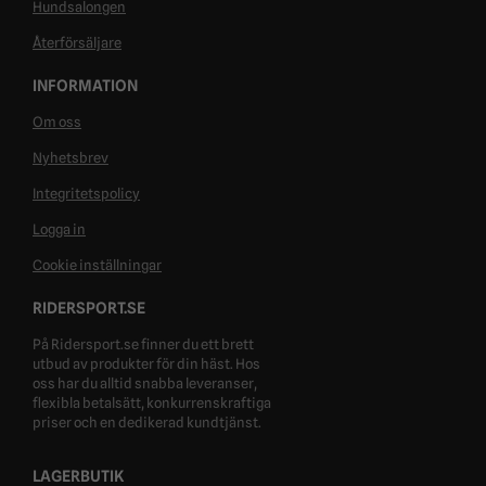
Hundsalongen
Återförsäljare
INFORMATION
Om oss
Nyhetsbrev
Integritetspolicy
Logga in
Cookie inställningar
RIDERSPORT.SE
På Ridersport.se finner du ett brett
utbud av produkter för din häst. Hos
oss har du alltid snabba leveranser,
flexibla betalsätt, konkurrenskraftiga
priser och en dedikerad kundtjänst.
LAGERBUTIK