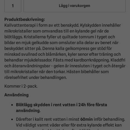
Lägg i varukorgen
Produktbeskrivning:
Kallvattenterapi i form av ett benskydd. Kylskydden innehåller
mikrokristaller som omvandlas till en kylande gel när de
blötläggs. Kristallerna fyller ut quiltade tomrum i tyget och
bildar en mjuk gelkudde som omsluter alla delar av benet när
beskyddet sitter på. Denna kalla gelkompress ger stöd för
minskad svullnad och blåmärken, kyler senor efter träning och
behandlar mjukdelssador. Fästs med kardborrknäppning. Kladdfri
och återanvändningsbar - gelen är innesluten i tyget och återgår
till mikrokristaller när den torkar. Hästen bibehåller som
rörelsefrihet under behandlingen.
Kommer i 2-pack.
Användning
Blötlägg skydden i rent vatten i 24h före första
användning
.
Därefter i kallt rent vatten i minst
60min
inför behandling.
Vid väldigt varmt väder eller för extra kylande effekt kan