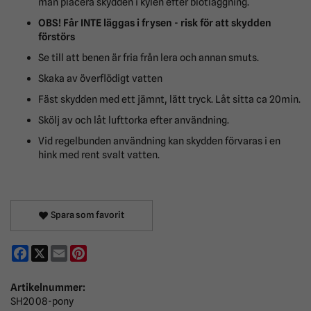
man placera skydden i kylen efter blötläggning.
OBS! Får INTE läggas i frysen - risk för att skydden
förstörs
Se till att benen är fria från lera och annan smuts.
Skaka av överflödigt vatten
Fäst skydden med ett jämnt, lätt tryck. Låt sitta ca 20min.
Skölj av och låt lufttorka efter användning.
Vid regelbunden användning kan skydden förvaras i en
hink med rent svalt vatten.
Spara som favorit
Facebook
X
Email
Pinterest
Artikelnummer:
SH2008-pony