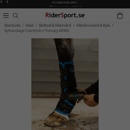
Fri frakt från 599:-
90 dagars öppet köp!
Alltid snabba leveranser!
Fri frakt från 599:-
90 dagars öppet köp!
Startsida
/
Häst
/
Skötsel & Hästvård
/
Hästliniment & Kyla
/
Kylbandage Cool Hydro Therapy ARMA