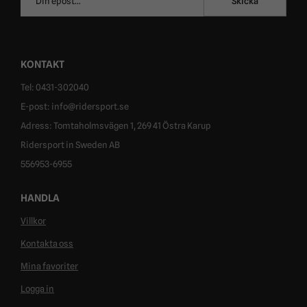
Skicka
postadress
KONTAKT
Tel: 0431-302040
E-post: info@ridersport.se
Adress: Tomtaholmsvägen 1, 269 41 Östra Karup
Ridersport in Sweden AB
556953-6955
HANDLA
Villkor
Kontakta oss
Mina favoriter
Logga in