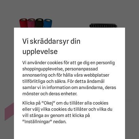
Vi skräddarsyr din
Självhäftande
upplevelse
Bandage Elastisk
Spöhållare Plast
Binda Haglunds
Haglunds
Vi använder cookies för att ge dig en personlig
shoppingupplevelse, personanpassad
10 kr
18 kr
19 kr
35 kr
annonsering och för hålla våra webbplatser
tillförlitliga och säkra. För detta ändamål
samlar vi in information om användarna, deras
mönster och deras enheter.
-25%
Klicka på "Okej" om du tillåter alla cookies
eller välj vilka cookies du tillåter och vilka du
vill stänga av genom att klicka på
"Inställningar" nedan.