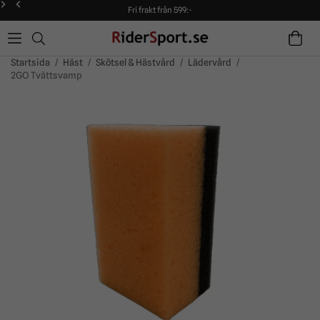
Fri frakt från 599:-
90 dagars öppet köp!
Alltid snabba leveranser!
Fri frakt från 599:-
90 dagars öppet köp!
Startsida
/
Häst
/
Skötsel & Hästvård
/
Lädervård
/
2GO Tvättsvamp