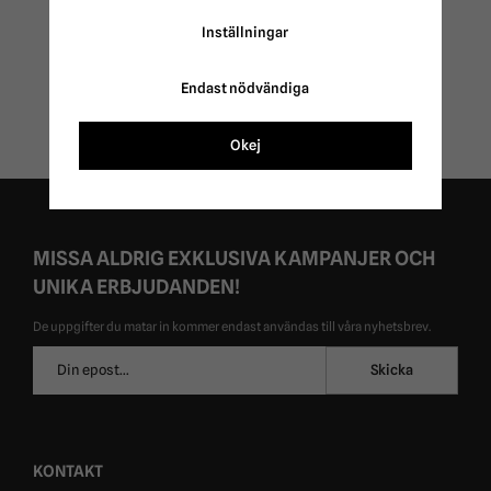
Rambo Techni Waffle
Flättråd Vaxad 80 m
Cooler Horseware
Horka
Inställningar
547 kr
129 kr
729 kr
Endast nödvändiga
Okej
MISSA ALDRIG EXKLUSIVA KAMPANJER OCH
UNIKA ERBJUDANDEN!
De uppgifter du matar in kommer endast användas till våra nyhetsbrev.
E-
Skicka
postadress
KONTAKT