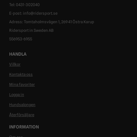
Tel: 0431-302040
E-post: info@ridersport.se
Adress: Tomtaholmsvägen 1, 269 41 Östra Karup
Ridersport in Sweden AB
556953-6955
HANDLA
Villkor
Kontakta oss
Mina favoriter
Logga in
Hundsalongen
Återförsäljare
INFORMATION