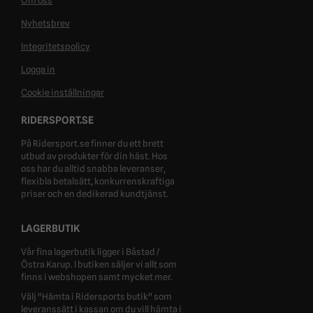
Om oss
Nyhetsbrev
Integritetspolicy
Logga in
Cookie inställningar
RIDERSPORT.SE
På Ridersport.se finner du ett brett
utbud av produkter för din häst. Hos
oss har du alltid snabba leveranser,
flexibla betalsätt, konkurrenskraftiga
priser och en dedikerad kundtjänst.
LAGERBUTIK
Vår fina lagerbutik ligger i Båstad /
Östra Karup. I butiken säljer vi allt som
finns i webshopen samt mycket mer.
Välj "Hämta i Ridersports butik" som
leveranssätt i kassan om du vill hämta i