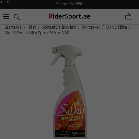
Fri frakt från 599:-
90 dagars öppet köp!
Alltid snabba leveranser!
Fri frakt från 599:-
90 dagars öppet köp!
Startsida
/
Häst
/
Skötsel & Hästvård
/
Ryktsaker
/
Man & Fläta
/
Man & Svans Silky Spray 750 ml NAF