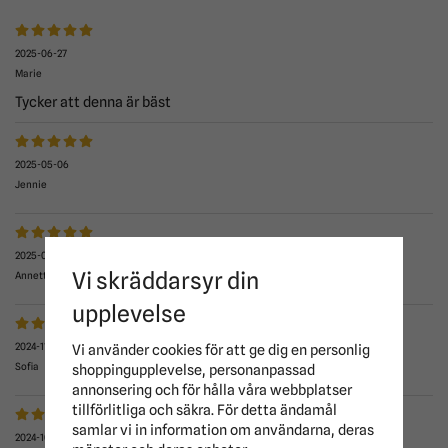
2025-06-27
Marie
Tycker att denna är bäst
2025-05-06
Jennie
2025-03-09
Vi skräddarsyr din
Annette
upplevelse
2024-11-23
Vi använder cookies för att ge dig en personlig
Sofia
shoppingupplevelse, personanpassad
annonsering och för hålla våra webbplatser
tillförlitliga och säkra. För detta ändamål
samlar vi in information om användarna, deras
2024-10-10