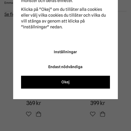
mönster och deras enheter.
Emma
Klicka på "Okej" om du tillåter alla cookies
Se fler recensioner...
eller välj vilka cookies du tillåter och vilka du
vill stänga av genom att klicka på
"Inställningar" nedan.
ANDRA KÖPTE ÄVEN
Inställningar
Endast nödvändiga
Okej
Benskydd Motion Lite
Flugmedel Absorbine
Arma
Ultra Shield 950 ml
369 kr
399 kr