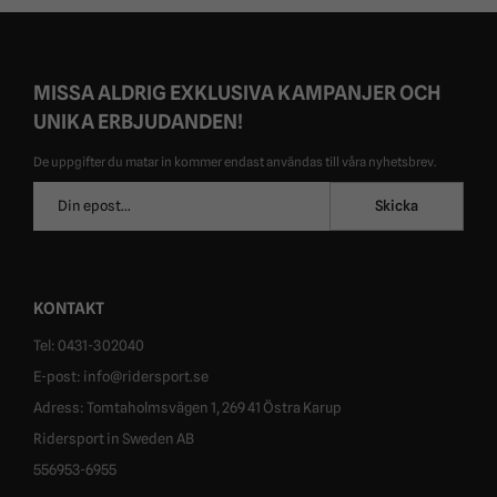
MISSA ALDRIG EXKLUSIVA KAMPANJER OCH
UNIKA ERBJUDANDEN!
De uppgifter du matar in kommer endast användas till våra nyhetsbrev.
E-
Skicka
postadress
KONTAKT
Tel: 0431-302040
E-post: info@ridersport.se
Adress: Tomtaholmsvägen 1, 269 41 Östra Karup
Ridersport in Sweden AB
556953-6955