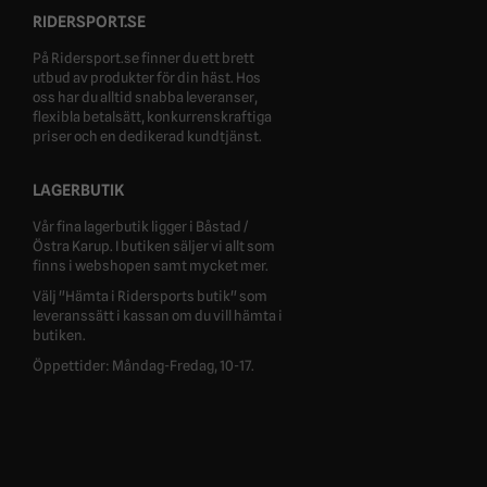
RIDERSPORT.SE
På Ridersport.se finner du ett brett
utbud av produkter för din häst. Hos
oss har du alltid snabba leveranser,
flexibla betalsätt, konkurrenskraftiga
priser och en dedikerad kundtjänst.
LAGERBUTIK
Vår fina lagerbutik ligger i Båstad /
Östra Karup. I butiken säljer vi allt som
finns i webshopen samt mycket mer.
Välj "Hämta i Ridersports butik" som
leveranssätt i kassan om du vill hämta i
butiken.
Öppettider: Måndag-Fredag, 10-17.