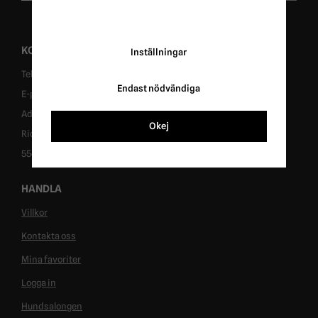
KONTAKT
Inställningar
Tel: 0431-302040
Endast nödvändiga
E-post: info@ridersport.se
Adress: Tomtaholmsvägen 1, 269 41 Östra Karup
Okej
Ridersport in Sweden AB
556953-6955
HANDLA
Villkor
Kontakta oss
Mina favoriter
Logga in
Hundsalongen