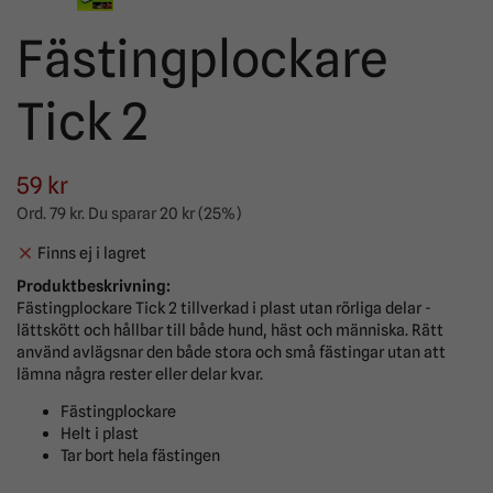
Fästingplockare
Tick 2
59 kr
Ord.
79 kr
. Du sparar
20 kr
(
25
%)
Finns ej i lagret
Produktbeskrivning:
Fästingplockare Tick 2 tillverkad i plast utan rörliga delar -
lättskött och hållbar till både hund, häst och människa. Rätt
använd avlägsnar den både stora och små fästingar utan att
lämna några rester eller delar kvar.
Fästingplockare
Helt i plast
Tar bort hela fästingen