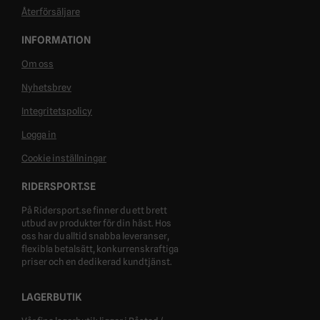
Återförsäljare
INFORMATION
Om oss
Nyhetsbrev
Integritetspolicy
Logga in
Cookie inställningar
RIDERSPORT.SE
På Ridersport.se finner du ett brett
utbud av produkter för din häst. Hos
oss har du alltid snabba leveranser,
flexibla betalsätt, konkurrenskraftiga
priser och en dedikerad kundtjänst.
LAGERBUTIK