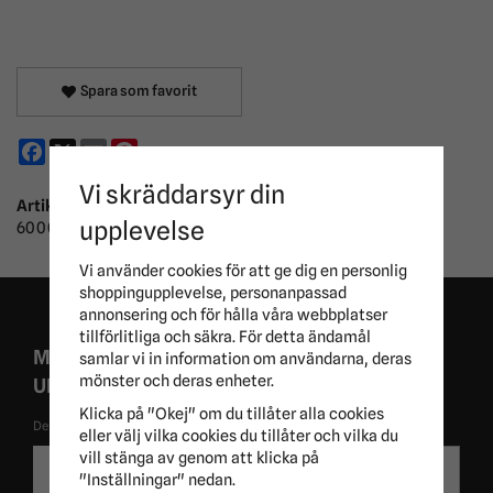
Spara som favorit
Facebook
X
Email
Pinterest
Vi skräddarsyr din
Artikelnummer:
upplevelse
600008
Vi använder cookies för att ge dig en personlig
shoppingupplevelse, personanpassad
annonsering och för hålla våra webbplatser
tillförlitliga och säkra. För detta ändamål
MISSA ALDRIG EXKLUSIVA KAMPANJER OCH
samlar vi in information om användarna, deras
mönster och deras enheter.
UNIKA ERBJUDANDEN!
Klicka på "Okej" om du tillåter alla cookies
De uppgifter du matar in kommer endast användas till våra nyhetsbrev.
eller välj vilka cookies du tillåter och vilka du
E-
vill stänga av genom att klicka på
Skicka
postadress
"Inställningar" nedan.