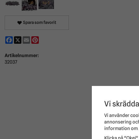
Spara som favorit
Facebook
X
Email
Pinterest
Artikelnummer:
32037
Vi skrädda
Vi använder coo
annonsering och 
information om 
Klicka på "Okej" 