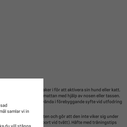
om man kan gömma godsaker i för att aktivera sin hund eller katt.
akerna som är gömda i mattan med hjälp av nosen eller tassen.
et i. Filten går att använda i förebyggande syfte vid utfodring
ssad
mål samlar vi in
der som stabiliserar filten och gör att den inte viker sig under
 (plastmattan bör tas bort vid tvätt). Häfte med träningstips
lka du vill stänga