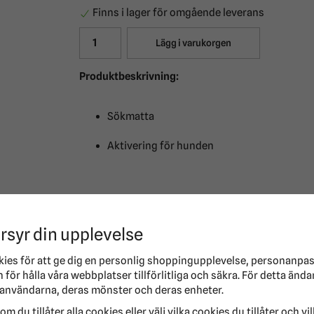
Finns i lager för omgående leverans
Lägg i varukorgen
Produktbeskrivning:
Sökmatta
Aktivering för hunden
Om Hundaktivitet Sniffing carpet Nivå 1 Trixie
Aktivitetsfilt till hundar och katter. Rolig filt s
rsyr din upplevelse
Husdjur ska nosa sig fram och leta reda på gods
Mattan har två olika toffslängder att gömma godis
kies för att ge dig en personlig shoppingupplevelse, personanpa
av husdjur som hetsäter.
för hålla våra webbplatser tillförlitliga och säkra. För detta ända
I mattan finns en uttagbar plastmatta i filtens fo
användarna, deras mönster och deras enheter.
leken, detta gör den också maskintvättbar i 30°C
om du tillåter alla cookies eller välj vilka cookies du tillåter och vi