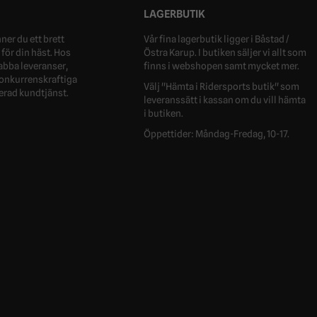
LAGERBUTIK
ner du ett brett
Vår fina lagerbutik ligger i Båstad /
för din häst. Hos
Östra Karup. I butiken säljer vi allt som
nabba leveranser,
finns i webshopen samt mycket mer.
 konkurrenskraftiga
Välj "Hämta i Ridersports butik" som
erad kundtjänst.
leveranssätt i kassan om du vill hämta
i butiken.
Öppettider: Måndag-Fredag, 10-17.