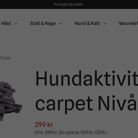
Fri frakt från 599:-
90 dagars öppet köp!
Alltid snabba leveranser!
Fri frakt från 599:-
Häst
Stall & Hage
Hund & Katt
Varumär
90 dagars öppet köp!
Trixie
Hundaktivit
carpet Nivå 
299 kr
Ord.
399 kr
. Du sparar
100 kr
(
25
%)