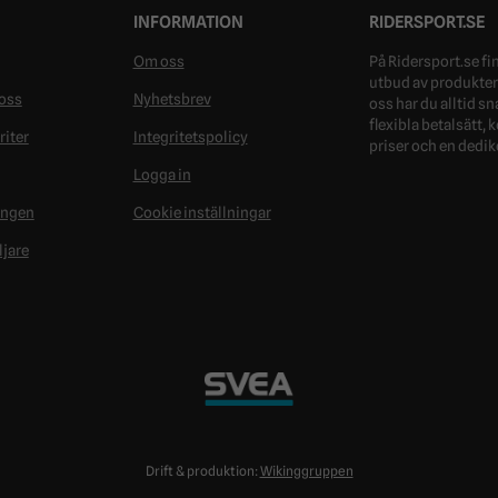
INFORMATION
RIDERSPORT.SE
Om oss
På Ridersport.se fin
utbud av produkter 
oss
Nyhetsbrev
oss har du alltid s
flexibla betalsätt,
riter
Integritetspolicy
priser och en dedik
Logga in
ongen
Cookie inställningar
ljare
Drift & produktion:
Wikinggruppen