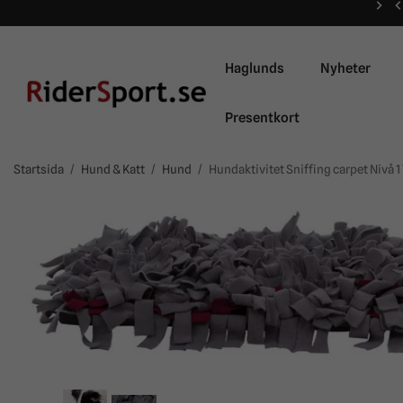
Haglunds
Nyheter
Presentkort
Startsida
/
Hund & Katt
/
Hund
/
Hundaktivitet Sniffing carpet Nivå 1 