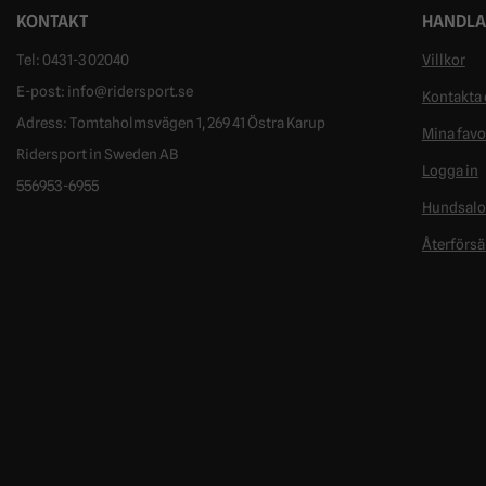
KONTAKT
HANDLA
Tel: 0431-302040
Villkor
E-post: info@ridersport.se
Kontakta 
Adress: Tomtaholmsvägen 1, 269 41 Östra Karup
Mina favo
Ridersport in Sweden AB
Logga in
556953-6955
Hundsal
Återförsä