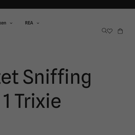
ken
REA
et Sniffing
1 Trixie