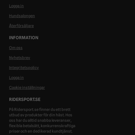
Logga in
Hundsalongen
Återförsäljare
INFORMATION
Om oss
Nyhetsbrev
Integritetspolicy
Logga in
Cookie inställningar
RIDERSPORT.SE
På Ridersport.se finner du ett brett
utbud av produkter för din häst. Hos
oss har du alltid snabba leveranser,
flexibla betalsätt, konkurrenskraftiga
priser och en dedikerad kundtjänst.