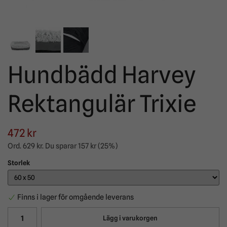
Hundbädd Harvey
Rektangulär Trixie
472 kr
Ord.
629 kr
. Du sparar
157 kr
(
25
%)
Storlek
Finns i lager för omgående leverans
Lägg i varukorgen