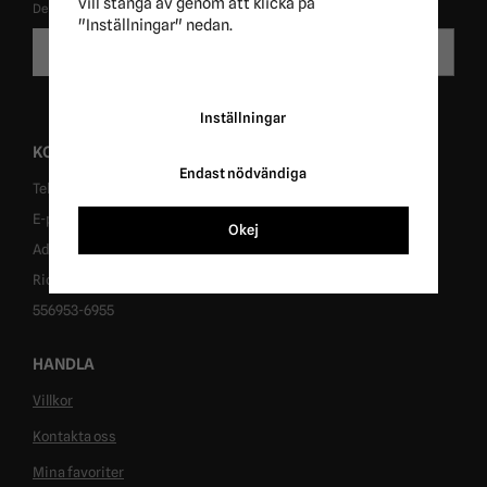
vill stänga av genom att klicka på
De uppgifter du matar in kommer endast användas till våra nyhetsbrev.
"Inställningar" nedan.
E-
Skicka
postadress
Inställningar
KONTAKT
Endast nödvändiga
Tel: 0431-302040
E-post: info@ridersport.se
Okej
Adress: Tomtaholmsvägen 1, 269 41 Östra Karup
Ridersport in Sweden AB
556953-6955
HANDLA
Villkor
Kontakta oss
Mina favoriter