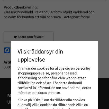
Produktbeskrivning:
Klassisk hundbädd i raktangulär form. Mjukt vadderad och
bekväm för hunden att vila och sova i. Avtagbart fodral.
Spara som favorit
Facebook
X
Email
Pinterest
Vi skräddarsyr din
upplevelse
Artikelnummer:
38022
Vi använder cookies för att ge dig en personlig
shoppingupplevelse, personanpassad
annonsering och för hålla våra webbplatser
tillförlitliga och säkra. För detta ändamål
samlar vi in information om användarna, deras
mönster och deras enheter.
MISSA ALDRIG EXKLUSIVA KAMPANJER OCH
Klicka på "Okej" om du tillåter alla cookies
UNIKA ERBJUDANDEN!
eller välj vilka cookies du tillåter och vilka du