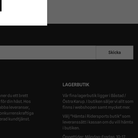
Skicka
LAGERBUTIK
ner du ett brett
Vår fina lagerbutik ligger i Båstad /
för din häst. Hos
Östra Karup. I butiken säljer vi allt som
nabba leveranser,
finns i webshopen samt mycket mer.
 konkurrenskraftiga
Välj "Hämta i Ridersports butik" som
erad kundtjänst.
leveranssätt i kassan om du vill hämta
i butiken.
Öppettider: Måndag-Fredag, 10-17.