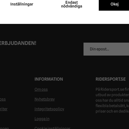
Endast
Inställningar
Okej
nödvändiga
 ERBJUDANDEN!
E-
postadress
INFORMATION
RIDERSPORT.SE
Om oss
På Ridersport.se fin
utbud av produkter 
oss
Nyhetsbrev
oss har du alltid s
flexibla betalsätt,
riter
Integritetspolicy
priser och en dedik
Logga in
ongen
Cookie inställningar