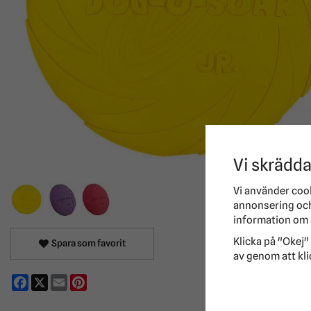
Vi skrädda
Vi använder coo
annonsering och 
information om 
Klicka på "Okej" 
Spara som favorit
av genom att kli
Facebook
X
Email
Pinterest