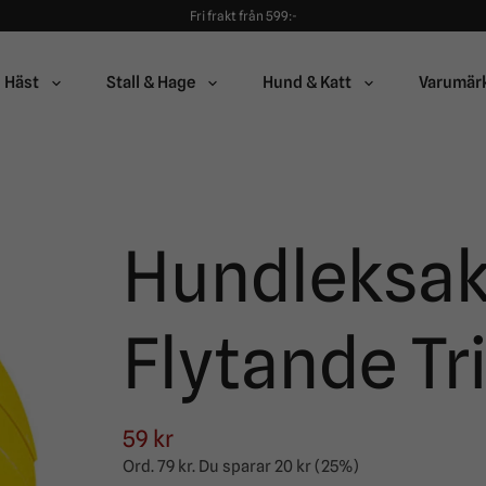
Fri frakt från 599:-
90 dagars öppet köp!
Alltid snabba leveranser!
Fri frakt från 599:-
Häst
Stall & Hage
Hund & Katt
Varumär
90 dagars öppet köp!
Hundleksak
Flytande Tr
59 kr
Ord.
79 kr
. Du sparar
20 kr
(
25
%)