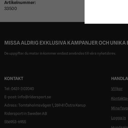
Artikelnummer:
33500
MISSA ALDRIG EXKLUSIVA KAMPANJER OCH UNIKA
De uppgifter du matar in kommer endast användas till våra nyhetsbrev.
KONTAKT
HANDLA
Tel: 0431-302040
Villkor
E-post: info@ridersport.se
Kontakta 
Adress: Tomtaholmsvägen 1, 269 41 Östra Karup
Mina favo
Ridersport in Sweden AB
Logga in
556953-6955
Hundsal