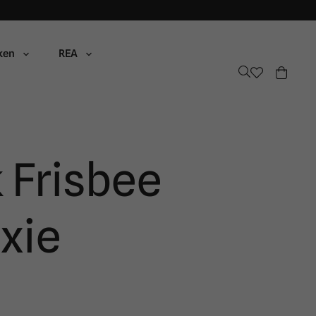
ken
REA
 Frisbee
ixie