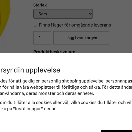
Storlek
Finns i lager för omgående leverans
Lägg i varukorgen
Produktbeskrivning:
Rolig och praktisk frisbee från Trixie!
Perfekt leksak med låg skaderisk för din hund.
rsyr din upplevelse
Frisbeen är gjord i naturgummi.
kies för att ge dig en personlig shoppingupplevelse, personanpa
OBS! Kommer i mixade färger.
för hålla våra webbplatser tillförlitliga och säkra. För detta ända
användarna, deras mönster och deras enheter.
om du tillåter alla cookies eller välj vilka cookies du tillåter och vi
cka på "Inställningar" nedan.