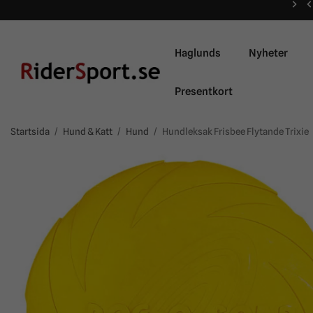
Haglunds
Nyheter
Presentkort
Startsida
/
Hund & Katt
/
Hund
/
Hundleksak Frisbee Flytande Trixie