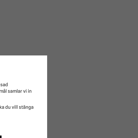
ssad
mål samlar vi in
lka du vill stänga