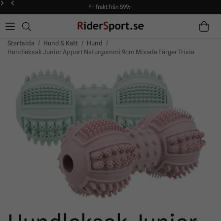
Fri frakt från 599:-
90 dagars öppet köp!
Alltid snabba leveranser!
Fri frakt från 599:-
90 dagars öppet köp!
Startsida
/
Hund & Katt
/
Hund
/
Hundleksak Junior Apport Naturgummi 9cm Mixade Färger Trixie