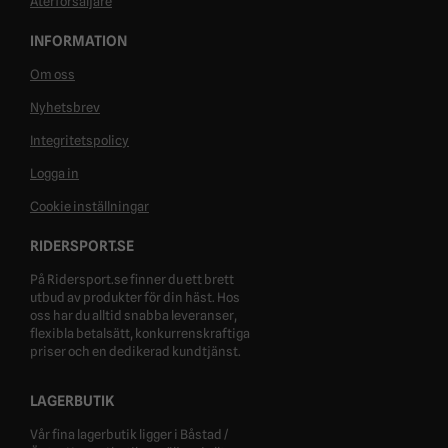
Återförsäljare
INFORMATION
Om oss
Nyhetsbrev
Integritetspolicy
Logga in
Cookie inställningar
RIDERSPORT.SE
På Ridersport.se finner du ett brett
utbud av produkter för din häst. Hos
oss har du alltid snabba leveranser,
flexibla betalsätt, konkurrenskraftiga
priser och en dedikerad kundtjänst.
LAGERBUTIK
Vår fina lagerbutik ligger i Båstad /