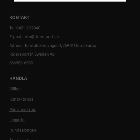
KONTAKT
Tel: 0431-302040
E-post: info@ridersport.se
Adress: Tomtaholmsvägen 1, 269 41 Östra Karup
Ridersport in Sweden AB
556953-6955
HANDLA
Villkor
Kontakta oss
Mina favoriter
Logga in
Hundsalongen