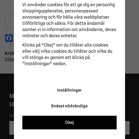
Vi använder cookies för att ge dig en personlig
shoppingupplevelse, personanpassad
annonsering och för hålla våra webbplatser
Spara som favorit
tillförlitliga och säkra. För detta ändamål
samlar vi in information om användarna, deras
mönster och deras enheter.
Facebook
X
Email
Pinterest
Klicka på "Okej" om du tillåter alla cookies
eller välj vilka cookies du tillåter och vilka du
Artikelnummer:
vill stänga av genom att klicka på
33343
"Inställningar" nedan.
Inställningar
MISSA ALDRIG EXKLUSIVA KAMPANJER OCH
UNIKA ERBJUDANDEN!
Endast nödvändiga
De uppgifter du matar in kommer endast användas till våra nyhetsbrev.
Okej
E-
Skicka
postadress