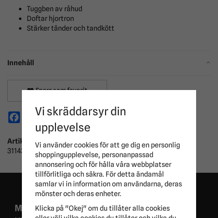
Tuggben av råhud
Doftar hjortron
Stärker tänder och tandkött
Innehåll
Spara som favorit
Vi skräddarsyr din
Facebook
X
Email
Pinterest
upplevelse
Artikelnummer:
Vi använder cookies för att ge dig en personlig
311435
shoppingupplevelse, personanpassad
annonsering och för hålla våra webbplatser
tillförlitliga och säkra. För detta ändamål
samlar vi in information om användarna, deras
mönster och deras enheter.
MISSA ALDRIG EXKLUSIVA KAMPANJER OCH
Klicka på "Okej" om du tillåter alla cookies
eller välj vilka cookies du tillåter och vilka du