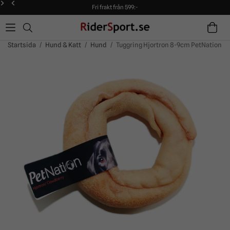
Fri frakt från 599:-
90 dagars öppet köp!
Alltid snabba leveranser!
Fri frakt från 599:-
90 dagars öppet köp!
Startsida
/
Hund & Katt
/
Hund
/
Tuggring Hjortron 8-9cm PetNation