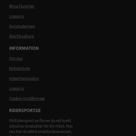
Mina favoriter
Logga in
Hundsalongen
Återförsäljare
INFORMATION
Om oss
Nyhetsbrev
Integritetspolicy
Logga in
Cookie inställningar
RIDERSPORT.SE
På Ridersport.se finner du ett brett
utbud av produkter för din häst. Hos
oss har du alltid snabba leveranser,