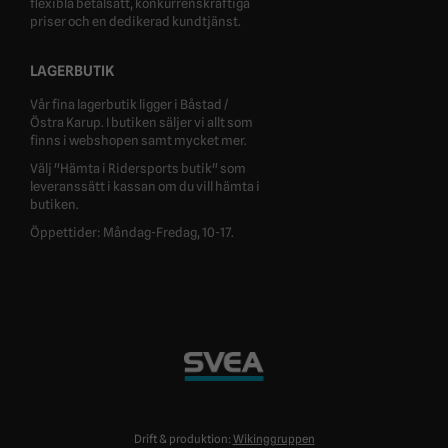
flexibla betalsätt, konkurrenskraftiga
priser och en dedikerad kundtjänst.
LAGERBUTIK
Vår fina lagerbutik ligger i Båstad /
Östra Karup. I butiken säljer vi allt som
finns i webshopen samt mycket mer.
Välj "Hämta i Ridersports butik" som
leveranssätt i kassan om du vill hämta i
butiken.
Öppettider: Måndag-Fredag, 10-17.
Drift & produktion:
Wikinggruppen