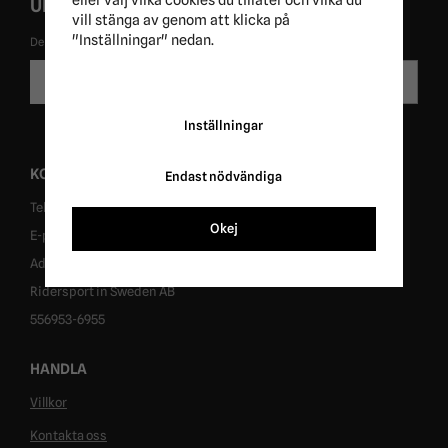
UNIKA ERBJUDANDEN!
vill stänga av genom att klicka på
"Inställningar" nedan.
De uppgifter du matar in kommer endast användas till våra nyhetsbrev.
E-
Skicka
postadress
Inställningar
KONTAKT
Endast nödvändiga
Tel: 0431-302040
Okej
E-post: info@ridersport.se
Adress: Tomtaholmsvägen 1, 269 41 Östra Karup
Ridersport in Sweden AB
556953-6955
HANDLA
Villkor
Kontakta oss