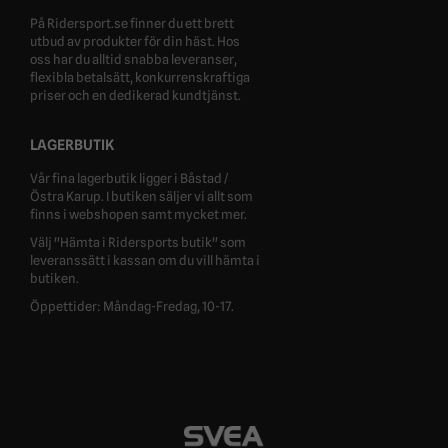
På Ridersport.se finner du ett brett
utbud av produkter för din häst. Hos
oss har du alltid snabba leveranser,
flexibla betalsätt, konkurrenskraftiga
priser och en dedikerad kundtjänst.
LAGERBUTIK
Vår fina lagerbutik ligger i Båstad /
Östra Karup. I butiken säljer vi allt som
finns i webshopen samt mycket mer.
Välj "Hämta i Ridersports butik" som
leveranssätt i kassan om du vill hämta i
butiken.
Öppettider: Måndag-Fredag, 10-17.