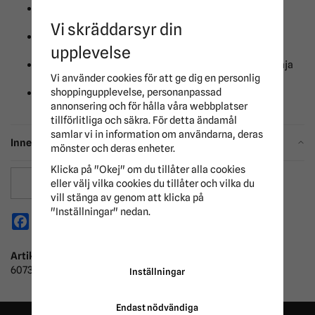
Låg fetthalt och hög halt L-lysin:
kan stödja kattens
vitalitet
Vi skräddarsyr din
Avvägda mineralhalter:
kan främja ett hälsosamt
upplevelse
urinsystem
Högkvalitativt protein: från
lax och kyckling kan främja
Vi använder cookies för att ge dig en personlig
en slank muskelmassa
shoppingupplevelse, personanpassad
I praktiska 85 g portionspåsar
annonsering och för hålla våra webbplatser
tillförlitliga och säkra. För detta ändamål
samlar vi in information om användarna, deras
Innehåll
mönster och deras enheter.
Klicka på "Okej" om du tillåter alla cookies
eller välj vilka cookies du tillåter och vilka du
Spara som favorit
vill stänga av genom att klicka på
"Inställningar" nedan.
Facebook
X
Email
Pinterest
Artikelnummer:
607318
Inställningar
Endast nödvändiga