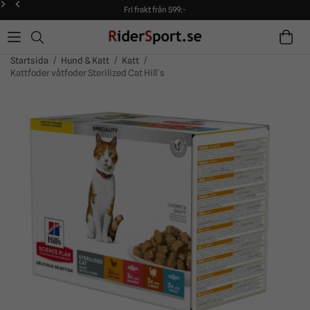
Fri frakt från 599:-
90 dagars öppet köp!
Alltid snabba leveranser!
Fri frakt från 599:-
90 dagars öppet köp!
Startsida
/
Hund & Katt
/
Katt
/
Kattfoder våtfoder Sterilized Cat Hill´s