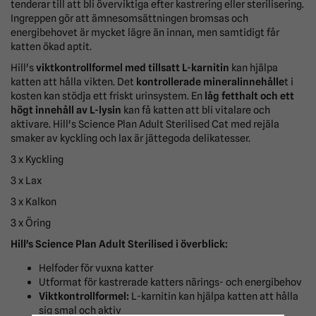
tenderar till att bli överviktiga efter kastrering eller sterilisering.
Ingreppen gör att ämnesomsättningen bromsas och
energibehovet är mycket lägre än innan, men samtidigt får
katten ökad aptit.
Hill's
viktkontrollformel med tillsatt L-karnitin
kan hjälpa
katten att hålla vikten. Det
kontrollerade mineralinnehålle
t i
kosten kan stödja ett friskt urinsystem. En
låg fetthalt och ett
högt innehåll av L-lysin
kan få katten att bli vitalare och
aktivare. Hill's Science Plan Adult Sterilised Cat med rejäla
smaker av kyckling och lax är jättegoda delikatesser.
3 x Kyckling
3 x Lax
3 x Kalkon
3 x Öring
Hill's Science Plan Adult Sterilised i överblick:
Helfoder för vuxna katter
Utformat för kastrerade katters närings- och energibehov
Viktkontrollformel:
L-karnitin kan hjälpa katten att hålla
sig smal och aktiv