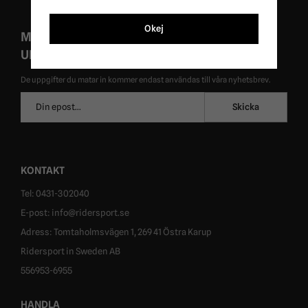
Okej
MISSA ALDRIG EXKLUSIVA KAMPANJER OCH
UNIKA ERBJUDANDEN!
De uppgifter du matar in kommer endast användas till våra nyhetsbrev.
E-
Skicka
postadress
KONTAKT
Tel: 0431-302040
E-post: info@ridersport.se
Adress: Tomtaholmsvägen 1, 269 41 Östra Karup
Ridersport in Sweden AB
556953-6955
HANDLA